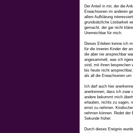
Der Anteil in mir, der die A
Erwachsenen im anderen gesp
allem Aufklärung interessi
grundsätzliche Lösbarkeit w
gemacht, der gar nicht kläre
Unerreichbar für mich.
Dieses Erleben kenne ich mil
für die inneren Kinder der 
die aber nie ansprechbar wa
angesammelt, was ich irge
sind, mit ihnen besprechen
bis heute nicht ansprechbar
als all die Erwachsenen um
Ich darf auch hier anerkenn
anerkennen, dass ich zwar d
andere bekommt mich überhau
erlauben, nichts zu sagen, n
ernst zu nehmen. Kindisches
nehmen können. Redet der Er
Sekunde früher.
Durch dieses Ereignis wurde 