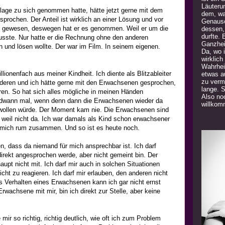
Läuteru
nklage zu sich genommen hatte, hätte jetzt gerne mit dem
dem, was
rochen. Der Anteil ist wirklich an einer Lösung und vor
Genauso
ert gewesen, deswegen hat er es genommen. Weil er um die
dessen,
durfte. 
usste. Nur hatte er die Rechnung ohne den anderen
Ganzhei
n und lösen wollte. Der war im Film. In seinem eigenen.
Da, wo 
wirklich
Wahrhei
lionenfach aus meiner Kindheit. Ich diente als Blitzableiter
etwas a
zu verm
anderen und ich hätte gerne mit den Erwachsenen gesprochen,
lange. 
ren. So hat sich alles mögliche in meinen Händen
Also noc
ndwann mal, wenn denn dann die Erwachsenen wieder da
willkom
 wollen würde. Der Moment kam nie. Die Erwachsenen sind
, weil nicht da. Ich war damals als Kind schon erwachsener
 mich rum zusammen. Und so ist es heute noch.
en, dass da niemand für mich ansprechbar ist. Ich darf
irekt angesprochen werde, aber nicht gemeint bin. Der
pt nicht mit. Ich darf mir auch in solchen Situationen
icht zu reagieren. Ich darf mir erlauben, den anderen nicht
 Verhalten eines Erwachsenen kann ich gar nicht ernst
wachsene mit mir, bin ich direkt zur Stelle, aber keine
mir so richtig, richtig deutlich, wie oft ich zum Problem