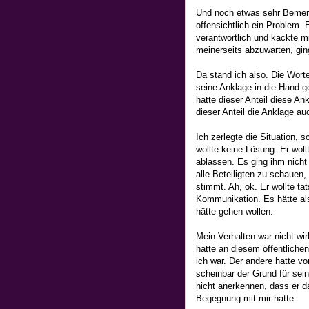
Und noch etwas sehr Bemerk
offensichtlich ein Problem. 
verantwortlich und kackte m
meinerseits abzuwarten, ging
Da stand ich also. Die Worte
seine Anklage in die Hand 
hatte dieser Anteil diese A
dieser Anteil die Anklage a
Ich zerlegte die Situation, 
wollte keine Lösung. Er wollt
ablassen. Es ging ihm nicht
alle Beteiligten zu schauen,
stimmt. Ah, ok. Er wollte ta
Kommunikation. Es hätte als
hätte gehen wollen.
Mein Verhalten war nicht wir
hatte an diesem öffentliche
ich war. Der andere hatte vor
scheinbar der Grund für sei
nicht anerkennen, dass er d
Begegnung mit mir hatte.