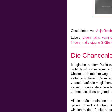
Geschrieben von
Anja Reic
Labels:
Eigenmacht
,
Famili
finden
,
in die eigene Größ
Die Chancenlos
Ich glaube, an dem Punkt war
nicht da ist und es kommen e
Übelkeit. Ich möchte weg. 
selbst aus diesem Raum rau
versucht auf alle mögliche
versucht, den anderen wieder
zu machen, dass er gerade n
All diese Muster sind seit m
gehen. Ich wollte Kontakt. 
wirklich zu dem Punkt, an d