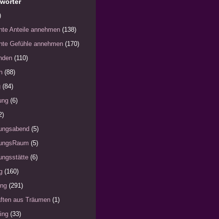
wörter
)
nte Anteile annehmen
(138)
nte Gefühle annehmen
(170)
nden
(110)
h
(88)
g
(84)
ung
(6)
2)
ungsabend
(5)
ungsRaum
(5)
ngsstätte
(6)
g
(160)
ung
(291)
ften aus Träumen
(1)
ing
(33)