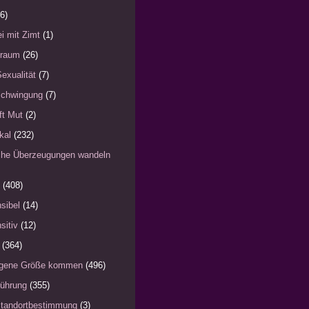
6)
i mit Zimt
(1)
)raum
(26)
Sexualität
(7)
schwingung
(7)
fft Mut
(2)
kal
(232)
iche Überzeugungen wandeln
(408)
sibel
(14)
sitiv
(12)
(364)
eigene Größe kommen
(496)
Führung
(355)
Standortbestimmung
(3)