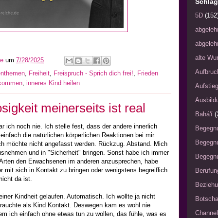
Schlag
5D
(152
abgeleh
abgeleh
alte Wu
he
um
7/28/2025
Aufbruc
enthemen
,
Freiheit
,
Freispruch - Sprich dich frei!
,
Frieden
e kommen
,
inneres Kind heilen
Aufstie
Ausbild
igkeit meinerseits ist real
Bahá'í
(
 ich noch nie. Ich stelle fest, dass der andere innerlich
Begegn
infach die natürlichen körperlichen Reaktionen bei mir.
Begegn
Ich möchte nicht angefasst werden. Rückzug. Abstand. Mich
snehmen und in "Sicherheit" bringen. Sonst habe ich immer
Begegnu
n Arten den Erwachsenen im anderen anzusprechen, habe
 mit sich in Kontakt zu bringen oder wenigstens begreiflich
Berufun
icht da ist.
Bezieh
einer Kindheit gelaufen. Automatisch. Ich wollte ja nicht
Botscha
Brauchte als Kind Kontakt. Deswegen kam es wohl nie
Channel
em ich einfach ohne etwas tun zu wollen, das fühle, was es