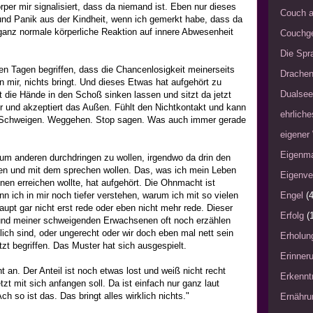
per mir signalisiert, dass da niemand ist. Eben nur dieses
Couch a
und Panik aus der Kindheit, wenn ich gemerkt habe, dass da
ganz normale körperliche Reaktion auf innere Abwesenheit
Couchg
Die Spra
ten Tagen begriffen, dass die Chancenlosigkeit meinerseits
Drache
n mir, nichts bringt. Und dieses Etwas hat aufgehört zu
Dualsee
at die Hände in den Schoß sinken lassen und sitzt da jetzt
 und akzeptiert das Außen. Fühlt den Nichtkontakt und kann
ehrliche
Schweigen. Weggehen. Stop sagen. Was auch immer gerade
eigener
Eigenm
zum anderen durchdringen zu wollen, irgendwo da drin den
en und mit dem sprechen wollen. Das, was ich mein Leben
Eigenve
en erreichen wollte, hat aufgehört. Die Ohnmacht ist
nn ich in mir noch tiefer verstehen, warum ich mit so vielen
Engel
(4
upt gar nicht erst rede oder eben nicht mehr rede. Dieser
Erfolg
(
 und meiner schweigenden Erwachsenen oft noch erzählen
lich sind, oder ungerecht oder wir doch eben mal nett sein
Erholun
etzt begriffen. Das Muster hat sich ausgespielt.
Erinner
 an. Der Anteil ist noch etwas lost und weiß nicht recht
Erkennt
tzt mit sich anfangen soll. Da ist einfach nur ganz laut
ch so ist das. Das bringt alles wirklich nichts."
Ernähru