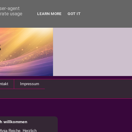
user-agent
erate usage
LEARN MORE
GOT IT
ntakt
Impressum
ch willkommen
 Anja Reiche. Herzlich