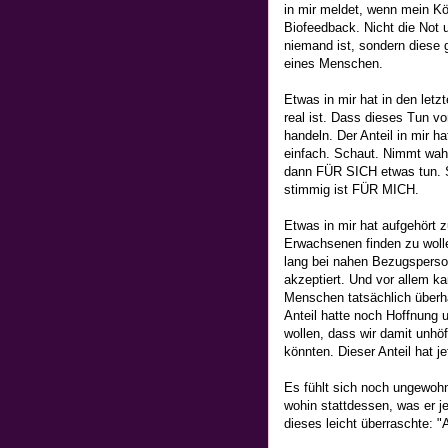
in mir meldet, wenn mein Kör
Biofeedback. Nicht die Not 
niemand ist, sondern diese 
eines Menschen.
Etwas in mir hat in den letz
real ist. Dass dieses Tun vo
handeln. Der Anteil in mir h
einfach. Schaut. Nimmt wahr
dann FÜR SICH etwas tun. 
stimmig ist FÜR MICH.
Etwas in mir hat aufgehört 
Erwachsenen finden zu woll
lang bei nahen Bezugsperson
akzeptiert. Und vor allem ka
Menschen tatsächlich überha
Anteil hatte noch Hoffnung
wollen, dass wir damit unhöf
könnten. Dieser Anteil hat j
Es fühlt sich noch ungewohnt
wohin stattdessen, was er je
dieses leicht überraschte: "A