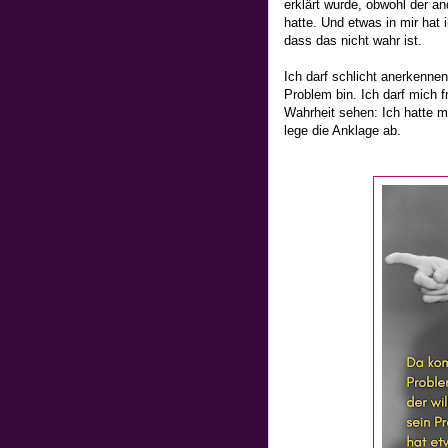
erklärt wurde, obwohl der an
hatte. Und etwas in mir hat 
dass das nicht wahr ist.
Ich darf schlicht anerkennen
Problem bin. Ich darf mich f
Wahrheit sehen: Ich hatte mi
lege die Anklage ab.