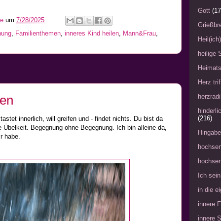
Gott
(17
he
um
7/28/2025
Grießbre
hung
,
Familienthemen
,
inneres Kind heilen
,
Mann&Frau
,
Heil(ich
heilige 
Heimat
Herz tri
fen
herzradi
hinderl
(216)
astet innerlich, will greifen und - findet nichts. Du bist da
te Übelkeit. Begegnung ohne Begegnung. Ich bin alleine da,
Hingabe
ir habe.
hochsen
hochsen
Ich sein
in die 
innere 
innere 