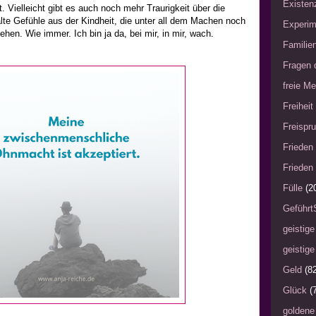
Existen
. Vielleicht gibt es auch noch mehr Traurigkeit über die
alte Gefühle aus der Kindheit, die unter all dem Machen noch
Experim
en. Wie immer. Ich bin ja da, bei mir, in mir, wach.
Familie
Fragen 
freie Me
Freiheit
Freispru
Frieden 
Frieden 
Fülle
(2
Geführt
geistige
geistige
Geld
(8
Glück
(
goldene