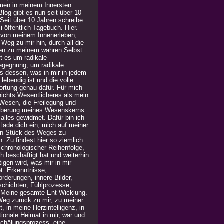
men in meinem Innersten.
log gibt es nun seit über 10
 Seit über 10 Jahren schreibe
i öffentlich Tagebuch. Hier.
 von meinem Innenerleben,
Weg zu mir hin, durch all die
en zu meinem wahren Selbst.
t es um radikale
egegnung, um radikale
is dessen, was in mir in jedem
lebendig ist und die volle
ortung genau dafür. Für mich
 nichts Wesentlicheres als mein
Wesen, die Freilegung und
berung meines Wesenskerns.
alles gewidmet. Dafür bin ich
h lade dich ein, mich auf meiner
in Stück des Weges zu
n. Zu findest hier so ziemlich
n chronologischer Reihenfolge,
h beschäftigt hat und weiterhin
igen wird, was mir in mir
t. Erkenntnisse,
rderungen, innere Bilder,
chichten, Fühlprozesse,
. Meine gesamte Ent-Wicklung.
Weg zurück zu mir, zu meiner
, in meine Herzintelligenz, in
ionale Heimat in mir, war und
 Schälungsprozess, eine