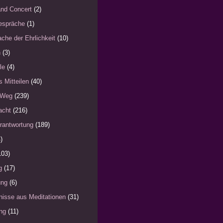
nd Concert
(2)
espräche
(1)
che der Ehrlichkeit
(10)
n
(3)
le
(4)
s Mitteilen
(40)
 Weg
(239)
acht
(216)
rantwortung
(189)
)
103)
g
(17)
ung
(6)
nisse aus Meditationen
(31)
ng
(11)