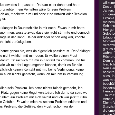
willkom
enswertes ist passiert. Da kam einer daher und hatte
Diesen B
Er glaubte, mein Verhalten wäre für sein Problem
Jahren.
ich an, meckerte rum und ohne eine Antwort oder Reaktion
ich quas
Erzähle
 er.
meinem 
Schicht
 klangen in Dauerschleife in mir nach. Etwas in mir hatte
Hier geh
genommen, wusste zwar, dass sie nicht stimmte und dennoch
Selbstb
nklage in der Hand. Da der Ankläger schon weg war, konnte
Erlaubn
Moment 
uch nicht zurückgeben.
Verantw
gibt es
schaute genau hin, was da eigentlich passiert ist. Der Ankläger
wahres 
e nicht wirklich mit mir reden. Er wollte seinen Frust
Rückero
 darum, tatsächlich mit mir in Kontakt zu kommen und für
Dem ist 
hier. Ic
 wie wir mit der Lage umgehen können, damit es für alle
Reise e
tsächlich keinen Kontakt mit mir, keine Verbindung, keine
begleite
o auch nichts gebracht, wenn ich mit ihm in Verbindung
alles, i
was mic
beschäft
begegne
klich sein Problem. Ich hatte nichts falsch gemacht, ich
Herausfo
n Platz gegen keine Regel verstoßen. Ich durfte da sein, wo
Traumas
 allem ein Problem mit sich selbst und ich war jetzt für ihn
Anteile
ne Gefühle. Er wollte mich zu seinem Problem erklären und
Dieser 
as Problem, die Gefühle, den Frust, schon vor der
Ganzheit
die emot
ist ein