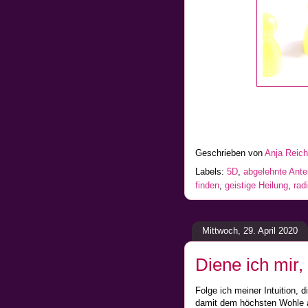
Geschrieben von
Anja Reic
Labels:
5D
,
abgelehnte Ant
finden
,
geistige Heilung
,
rad
Mittwoch, 29. April 2020
Diene ich mir, 
Folge ich meiner Intuition
damit dem höchsten Wohle all