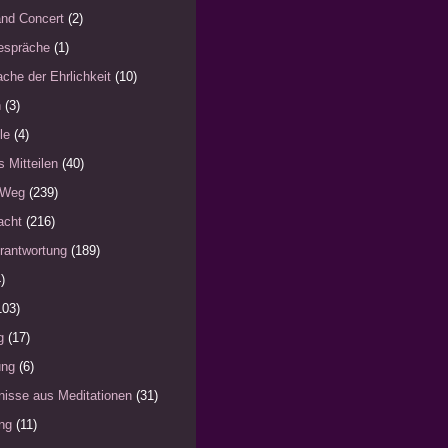
nd Concert
(2)
espräche
(1)
che der Ehrlichkeit
(10)
n
(3)
le
(4)
s Mitteilen
(40)
 Weg
(239)
acht
(216)
rantwortung
(189)
)
103)
g
(17)
ung
(6)
nisse aus Meditationen
(31)
ng
(11)