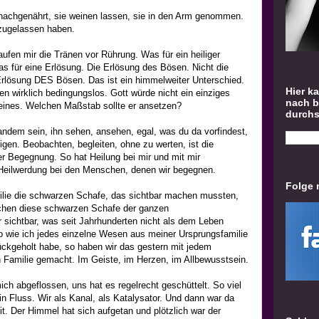
 nachgenährt, sie weinen lassen, sie in den Arm genommen.
 zugelassen haben.
ufen mir die Tränen vor Rührung. Was für ein heiliger
 für eine Erlösung. Die Erlösung des Bösen. Nicht die
lösung DES Bösen. Das ist ein himmelweiter Unterschied.
Hier k
en wirklich bedingungslos. Gott würde nicht ein einziges
nach 
t eines. Welchen Maßstab sollte er ansetzen?
durch
ndem sein, ihn sehen, ansehen, egal, was du da vorfindest,
igen. Beobachten, begleiten, ohne zu werten, ist die
er Begegnung. So hat Heilung bei mir und mit mir
rt Heilwerdung bei den Menschen, denen wir begegnen.
Folge 
milie die schwarzen Schafe, das sichtbar machen mussten,
achen diese schwarzen Schafe der ganzen
 sichtbar, was seit Jahrhunderten nicht als dem Leben
o wie ich jedes einzelne Wesen aus meiner Ursprungsfamilie
rückgeholt habe, so haben wir das gestern mit jedem
 Familie gemacht. Im Geiste, im Herzen, im Allbewusstsein.
ich abgeflossen, uns hat es regelrecht geschüttelt. So viel
in Fluss. Wir als Kanal, als Katalysator. Und dann war da
eit. Der Himmel hat sich aufgetan und plötzlich war der