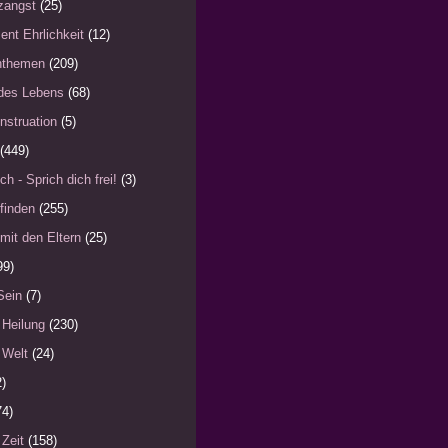
zangst
(25)
ent Ehrlichkeit
(12)
nthemen
(209)
des Lebens
(68)
nstruation
(5)
(449)
ch - Sprich dich frei!
(3)
finden
(255)
mit den Eltern
(25)
99)
Sein
(7)
 Heilung
(230)
 Welt
(24)
2)
74)
 Zeit
(158)