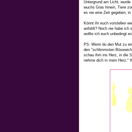
Untergrund am Licht, wurde 
wuchs Gras hinein, Tiere zog
es nie eine Zeit gegeben, in
Könnt ihr euch vorstellen wie
anfühlt? Noch nie habe ich so
wollte ich euch unbedingt er
PS: Wenn du den Mut zu eine
den "schlimmsten Bösewicht
schau ihm ins Herz, in die S
nehme dich in mein Herz." W