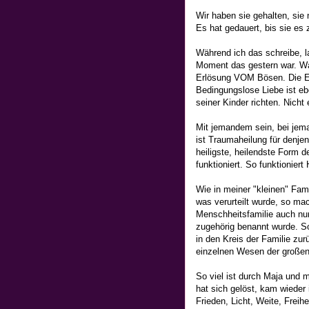
Wir haben sie gehalten, sie
Es hat gedauert, bis sie es
Während ich das schreibe, la
Moment das gestern war. Was
Erlösung VOM Bösen. Die Er
Bedingungslose Liebe ist eb
seiner Kinder richten. Nich
Mit jemandem sein, bei jema
ist Traumaheilung für denjen
heiligste, heilendste Form d
funktioniert. So funktionie
Wie in meiner "kleinen" Fa
was verurteilt wurde, so m
Menschheitsfamilie auch nur
zugehörig benannt wurde. S
in den Kreis der Familie zu
einzelnen Wesen der großen
So viel ist durch Maja und m
hat sich gelöst, kam wieder 
Frieden, Licht, Weite, Freih