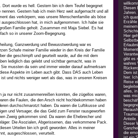
willkom
t. Dort wurde es hell. Gestern bin ich dem Teufel begegnet
Diesen B
 nennen. Gestern hab ich mein Herz weit aufgemacht und all
Jahren.
ent das verkörpern, was unsere Menschenfamilie als böse
ich quas
Erzähle
d ausgeschlossen hat, in mich aufgenommen. Ich habe sie
meinem 
 großen Familie geholt. Zusammen mit Maja Siebel. Es hat
Schicht
infach so in unserer Zoom-Begegnung.
Hier geh
Selbstb
heilung, Ganzwerdung und Bewusstwerdung war es
Erlaubn
Moment 
rzen Schafe meiner Familie wieder in den Kreis der Familie
Verantw
ber die geschimpft und geurteilt wurde, auf die mit dem
gibt es
aben lediglich das gelebt und sichtbar gemacht, was in
wahres 
r. Sie mussten da sein und immer wieder darauf aufmerksam
Rückero
 diese Aspekte im Leben auch gibt. Dass DAS auch Leben
Dem ist 
hier. Ic
 ist und nichts weniger wert als das, was in unseren Kreisen
Reise e
begleite
alles, i
ch ja nur nicht zusammenreißen konnten, die zügellos waren,
was mic
a waren die Faulen, die den Arsch nicht hochbekommen haben
beschäft
begegne
deren durchschmarotzt haben. Da waren die Luftikusse und
Herausfo
nigen und Versager, die das Geld zum Fenster rausgeworfen
Traumas
ünen Zweig gekommen sind. Da waren die Ehebrecher und
Anteile
chläger. Die Asozialen, Abgerissenen, das verkommene Pack.
Dieser 
iesen Urteilen bin ich groß geworden. Alles in meiner
Ganzheit
die emot
nnt, ausgeschlossen, verurteilt.
ist ein