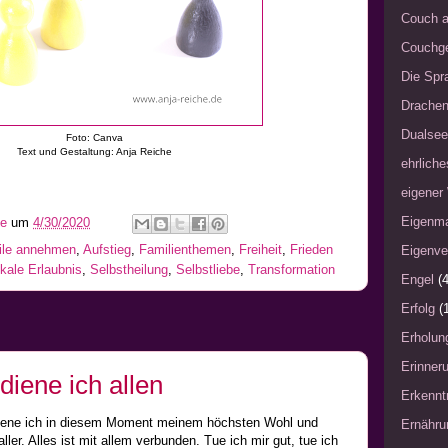
Couch a
Couchg
Die Spra
Drache
Dualsee
Foto: Canva
Text und Gestaltung: Anja Reiche
ehrliche
eigener
Eigenm
he
um
4/30/2020
eile annehmen
,
Aufstieg
,
Familienthemen
,
Freiheit
,
Frieden
Eigenve
ikale Erlaubnis
,
Selbstheilung
,
Selbstliebe
,
Transformation
Engel
(4
Erfolg
(
Erholun
Erinner
diene ich allen
Erkennt
, diene ich in diesem Moment meinem höchsten Wohl und
Ernähru
er. Alles ist mit allem verbunden. Tue ich mir gut, tue ich