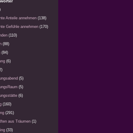
wörter
)
nte Anteile annehmen
(138)
nte Gefühle annehmen
(170)
nden
(110)
h
(88)
g
(84)
ung
(6)
2)
ungsabend
(5)
ungsRaum
(5)
ngsstätte
(6)
g
(160)
ung
(291)
ften aus Träumen
(1)
ing
(33)