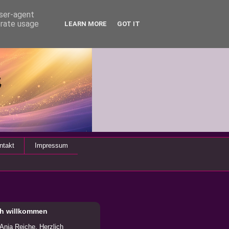
user-agent
erate usage
LEARN MORE
GOT IT
ntakt
Impressum
ch willkommen
 Anja Reiche. Herzlich