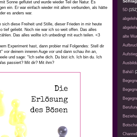
Schlag
mit Sonne geflutet und wurde wieder Teil der Natur. Es
en ein. Er war einfach wieder mit allem verbunden, als hätte
5D
(152
 der es anders war.
abgeleh
 sich diese Freiheit und Stille, dieser Frieden in mir heute
abgeleh
 tief geliebt. Noch nie war ich so weit offen. Das alles
zählen. Das alles wollte ich unbedingt mit euch teilen. <3
alte Wu
Aufbruc
m Experiment hast, dann probier mal Folgendes: Stell dir
" vor deinem inneren Auge vor und dann schau ihn an,
Aufstie
eele und sage: "Ich sehe dich. Du bist ich. Ich bin du. Ich
as passiert? Mit dir? Mit ihm?
Ausbild
Bahá'í
(
Begegn
Begegn
Begegnu
Berufun
Bezieh
Botscha
Channel