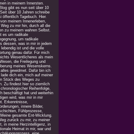
men in meinem Innersten.
log gibt es nun seit über 10
 Seit über 10 Jahren schreibe
i öffentlich Tagebuch. Hier.
 von meinem Innenerleben,
Weg zu mir hin, durch all die
en zu meinem wahren Selbst.
t es um radikale
egegnung, um radikale
is dessen, was in mir in jedem
lebendig ist und die volle
ortung genau dafür. Für mich
 nichts Wesentlicheres als mein
Wesen, die Freilegung und
berung meines Wesenskerns.
alles gewidmet. Dafür bin ich
h lade dich ein, mich auf meiner
in Stück des Weges zu
n. Zu findest hier so ziemlich
n chronologischer Reihenfolge,
h beschäftigt hat und weiterhin
igen wird, was mir in mir
t. Erkenntnisse,
rderungen, innere Bilder,
chichten, Fühlprozesse,
. Meine gesamte Ent-Wicklung.
Weg zurück zu mir, zu meiner
, in meine Herzintelligenz, in
ionale Heimat in mir, war und
 Schälungsprozess, eine