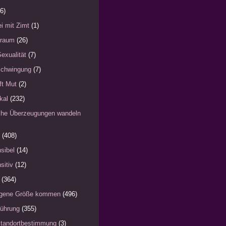
6)
i mit Zimt
(1)
)raum
(26)
Sexualität
(7)
schwingung
(7)
fft Mut
(2)
kal
(232)
iche Überzeugungen wandeln
(408)
sibel
(14)
sitiv
(12)
(364)
eigene Größe kommen
(496)
Führung
(355)
Standortbestimmung
(3)