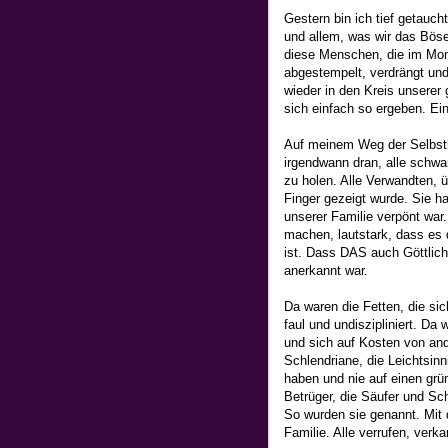
Gestern bin ich tief getauch
und allem, was wir das Böse
diese Menschen, die im Mom
abgestempelt, verdrängt un
wieder in den Kreis unserer
sich einfach so ergeben. E
Auf meinem Weg der Selbst
irgendwann dran, alle schwa
zu holen. Alle Verwandten, ü
Finger gezeigt wurde. Sie h
unserer Familie verpönt wa
machen, lautstark, dass es
ist. Dass DAS auch Göttlich
anerkannt war.
Da waren die Fetten, die si
faul und undiszipliniert. D
und sich auf Kosten von an
Schlendriane, die Leichtsin
haben und nie auf einen gr
Betrüger, die Säufer und S
So wurden sie genannt. Mit d
Familie. Alle verrufen, verka