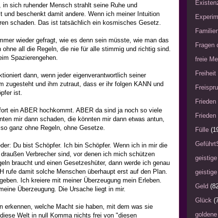
Existen
r, in sich ruhender Mensch strahlt seine Ruhe und
lt und beschenkt damit andere. Wenn ich meiner Intuition
Experim
ren schaden. Das ist tatsächlich ein kosmisches Gesetz.
Familie
immer wieder gefragt, wie es denn sein müsste, wie man das
Fragen 
 ohne all die Regeln, die nie für alle stimmig und richtig sind.
eim Spazierengehen.
freie Me
Freiheit
tioniert dann, wenn jeder eigenverantwortlich seiner
ihm zugesteht und ihm zutraut, dass er ihr folgen KANN und
Freispru
pfer ist.
Frieden 
ofort ein ABER hochkommt. ABER da sind ja noch so viele
Frieden 
nten mir dann schaden, die könnten mir dann etwas antun,
 so ganz ohne Regeln, ohne Gesetze.
Fülle
(1
Geführt
er: Du bist Schöpfer. Ich bin Schöpfer. Wenn ich in mir die
draußen Verbrecher sind, vor denen ich mich schützen
geistige
eln braucht und einen Gesetzeshüter, dann werde ich genau
CH rufe damit solche Menschen überhaupt erst auf den Plan.
geistige
eben. Ich kreiere mit meiner Überzeugung mein Erleben.
Geld
(8
 meine Überzeugung. Die Ursache liegt in mir.
Glück
(
erkennen, welche Macht sie haben, mit dem was sie
goldene
diese Welt in null Komma nichts frei von "diesen