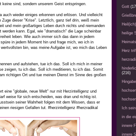
it keine sind, sondern unserem Geist entspringen.
Gott
(17
da auch wieder einiges erkennen und erlösen. Und vielleicht
Grießbre
uge dieser "Krise". Letztlich, ganz tief drin, weiß mein
Heil(ich
eit und mein großartiges Leben durch nichts und niemanden
t werden kann. Egal, wie "dramatisch" die Lage scheinbar
heilige 
Freiheit leben. Wie auch immer sich das dann in jedem
Heimat
spüre in jedem Moment hin und frage mich, wo ich in
wertvollsten bin, was meine Aufgabe ist, wo mich das Leben
Herz tri
herzradi
ennen und aufstehen, tue ich das. Soll ich mich in meiner
hinderl
 zeigen, tu ich das. Soll ich meditieren, tu ich das. Somit
(216)
t am richtigen Ort und tue meinen Dienst im Sinne des großen
Hingabe
hochsen
ert eine "globale, neue Welt" nur mit Herzintelligenz und
rf weise für sich entscheiden, was dran und richtig ist.
hochsen
usstsein seiner Wahrheit folgen mit dem Wissen, dass er
inen riesigen Gefallen tut. #herzintelligenz #herzradikal
Ich sein
in die 
innere 
innere 