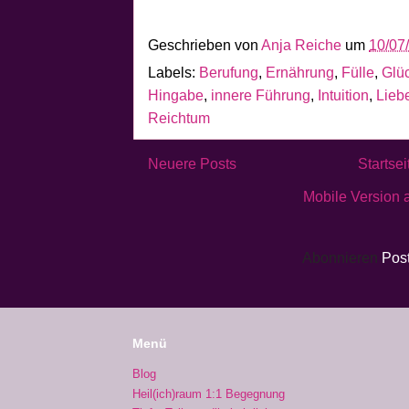
Geschrieben von
Anja Reiche
um
10/07
Labels:
Berufung
,
Ernährung
,
Fülle
,
Glü
Hingabe
,
innere Führung
,
Intuition
,
Lieb
Reichtum
Neuere Posts
Startsei
Mobile Version 
Abonnieren
Pos
Menü
Blog
Heil(ich)raum 1:1 Begegnung