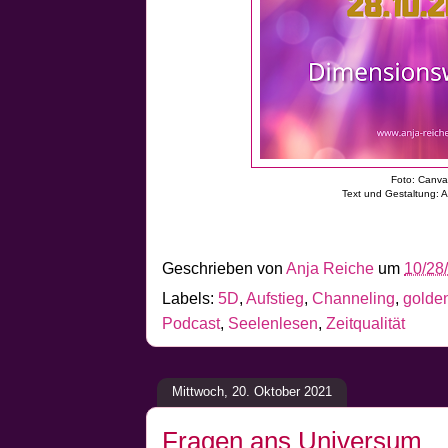
Foto: Canv
Text und Gestaltung: 
Geschrieben von
Anja Reiche
um
10/28
Labels:
5D
,
Aufstieg
,
Channeling
,
golden
Podcast
,
Seelenlesen
,
Zeitqualität
Mittwoch, 20. Oktober 2021
Fragen ans Universum