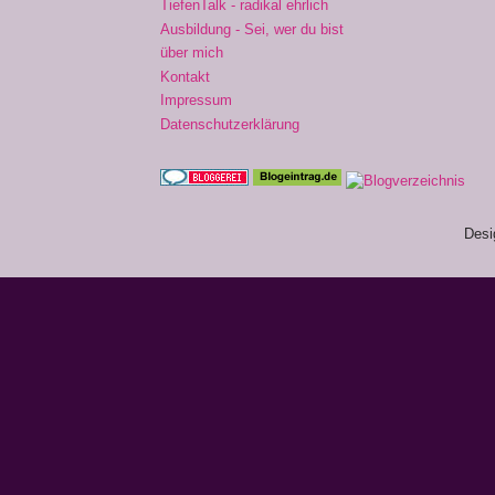
TiefenTalk - radikal ehrlich
Ausbildung - Sei, wer du bist
über mich
Kontakt
Impressum
Datenschutzerklärung
Desi