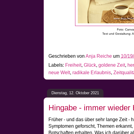
Foto: Canv
Text und Gestaltung: 
Geschrieben von
Anja Reiche
um
10/19
Labels:
Freiheit
,
Glück
,
goldene Zeit
,
her
neue Welt
,
radikale Erlaubnis
,
Zeitqualit
Dienstag, 12. Oktober 2021
Hingabe - immer wieder
Früher - und das über sehr lange Zeit - 
Symptomen geforscht, Themen erkannt,
Botschaften erhalten. Was ich darüber a