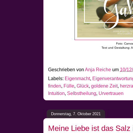
Foto: Canv
Text und Gestaltung: 
Geschrieben von
Anja Reiche
um
10/12
Labels:
Eigenmacht
,
Eigenverantwortun
finden
,
Fülle
,
Glück
,
goldene Zeit
,
herzra
Intuition
,
Selbstheilung
,
Urvertrauen
Donnerstag, 7. Oktober 2021
Meine Liebe ist das Salz