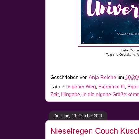
Foto: Canv
Text und Gestaltung: 
Geschrieben von
Anja Reiche
um
10/20
Labels:
eigener Weg
,
Eigenmacht
,
Eige
Zeit
,
Hingabe
,
in die eigene Größe ko
Dienstag, 19. Oktober 2021
Nieselregen Couch Kusc