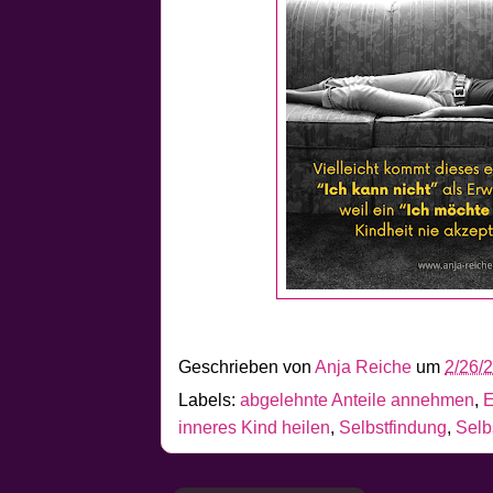
Geschrieben von
Anja Reiche
um
2/26/
Labels:
abgelehnte Anteile annehmen
,
E
inneres Kind heilen
,
Selbstfindung
,
Selb