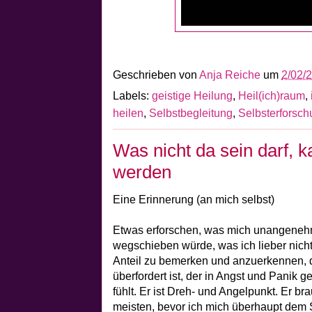
Geschrieben von
Anja Reiche
um
2/02/
Labels:
geistige Heilung
,
Heil(ich)raum
,
heilen
,
Selbstbegleitung
,
Selbsterforsc
Was nicht da sein darf, k
werden
Eine Erinnerung (an mich selbst)
Etwas erforschen, was mich unangenehm 
wegschieben würde, was ich lieber nicht 
Anteil zu bemerken und anzuerkennen, de
überfordert ist, der in Angst und Panik 
fühlt. Er ist Dreh- und Angelpunkt. Er b
meisten, bevor ich mich überhaupt dem 