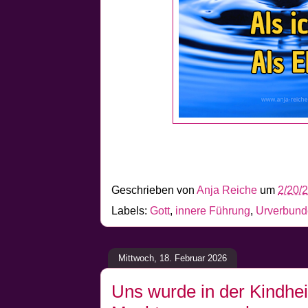
Geschrieben von
Anja Reiche
um
2/20/
Labels:
Gott
,
innere Führung
,
Urverbun
Mittwoch, 18. Februar 2026
Uns wurde in der Kindhei