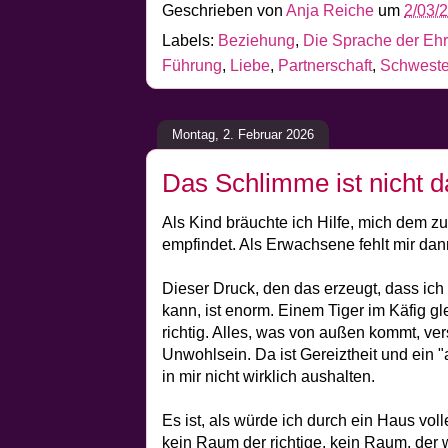
Geschrieben von
Anja Reiche
um
2/03/
Labels:
Beziehung
,
Die Sprache der Ehrl
Führung
,
Liebe
,
Partnerschaft
,
Schweste
Montag, 2. Februar 2026
Das Schlimme ist nicht da
Als Kind bräuchte ich Hilfe, mich dem z
empfindet. Als Erwachsene fehlt mir da
Dieser Druck, den das erzeugt, dass ic
kann, ist enorm. Einem Tiger im Käfig gle
richtig. Alles, was von außen kommt, ve
Unwohlsein. Da ist Gereiztheit und ein "
in mir nicht wirklich aushalten.
Es ist, als würde ich durch ein Haus vol
kein Raum der richtige, kein Raum, der 