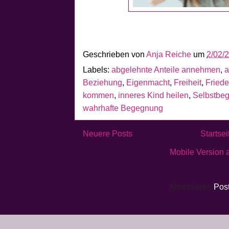
Geschrieben von
Anja Reiche
um
2/02/
Labels:
abgelehnte Anteile annehmen
,
a
Beziehung
,
Eigenmacht
,
Freiheit
,
Friede
kommen
,
inneres Kind heilen
,
Selbstbeg
wahrhafte Begegnung
Neuere Posts
Startsei
Mobile Version 
Abonnieren
Pos