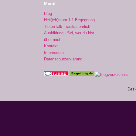
Menü
Blog
Heil(ich)raum 1:1 Begegnung
TiefenTalk - radikal ehrlich
Ausbildung - Sei, wer du bist
über mich
Kontakt
Impressum
Datenschutzerklärung
Desi