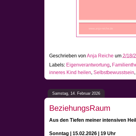
Geschrieben von
Anja Reiche
um
2/18/
Labels:
Eigenverantwortung
,
Familient
inneres Kind heilen
,
Selbstbewusstsein
Samstag, 14. Februar 2026
BeziehungsRaum
Aus den Tiefen meiner intensiven He
Sonntag | 15.02.2026 | 19 Uhr