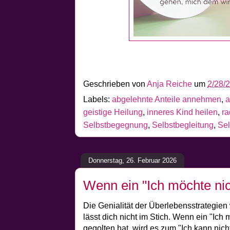
Geschrieben von
Anja Reiche
um
2/28/
Labels:
abgelehnte Anteile annehmen
,
a
geistige Heilung
,
inneres Kind heilen
,
ra
Selbstbegegnung
,
Selbstbegleitung
,
Sel
Donnerstag, 26. Februar 2026
Wenn ein "Ich möchte nich
Die Genialität der Überlebensstrategien 
lässt dich nicht im Stich. Wenn ein "Ich m
gegolten hat, wird es zum "Ich kann nic