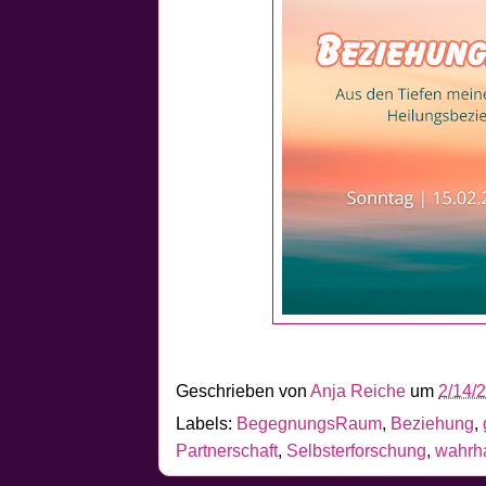
Geschrieben von
Anja Reiche
um
2/14/
Labels:
BegegnungsRaum
,
Beziehung
,
Partnerschaft
,
Selbsterforschung
,
wahrh