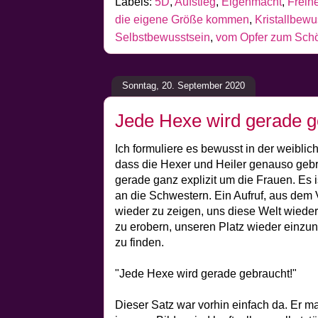
Labels:
5D
,
Aufstieg
,
Eigenmacht
,
Freihe
die eigene Größe kommen
,
Kristallbewu
Selbstbewusstsein
,
vom Opfer zum Schö
Sonntag, 20. September 2020
Jede Hexe wird gerade g
Ich formuliere es bewusst in der weibli
dass die Hexer und Heiler genauso gebr
gerade ganz explizit um die Frauen. Es is
an die Schwestern. Ein Aufruf, aus de
wieder zu zeigen, uns diese Welt wieder
zu erobern, unseren Platz wieder einzu
zu finden.
"Jede Hexe wird gerade gebraucht!"
Dieser Satz war vorhin einfach da. Er mac