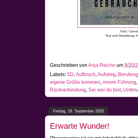
Foto: Canv
Text und Gestaltung: 
Geschrieben von
Anja Reiche
um
9/20/
Labels:
5D
,
Aufbruch
,
Aufstieg
,
Berufung
eigene Größe kommen
,
innere Führung
Rückverbindung
,
Sei wer du bist
,
Umbru
Freitag, 18. September 2020
Erwarte Wunder!