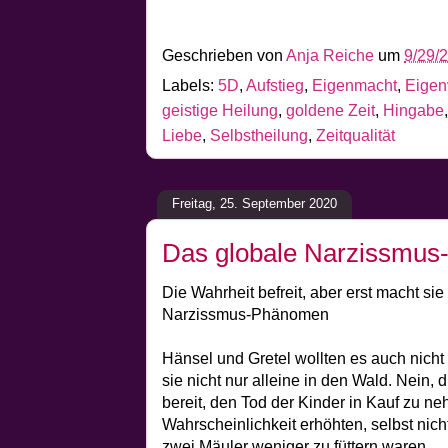
Geschrieben von
Anja Reiche
um
9/29/
Labels:
5D
,
Aufstieg
,
Eigenmacht
,
Eigen
geistige Heilung
,
goldene Zeit
,
Hingabe
Liebe
,
Selbstheilung
,
Zeitqualität
Freitag, 25. September 2020
Das globale Narzissmu
Die Wahrheit befreit, aber erst macht sie 
Narzissmus-Phänomen
Hänsel und Gretel wollten es auch nicht 
sie nicht nur alleine in den Wald. Nein,
bereit, den Tod der Kinder in Kauf zu ne
Wahrscheinlichkeit erhöhten, selbst ni
zwei Mäuler weniger zu füttern waren.