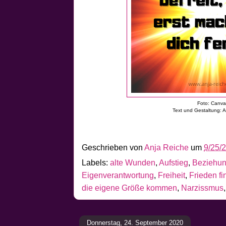
Foto: Canv
Text und Gestaltung: 
Geschrieben von
Anja Reiche
um
9/25/
Labels:
alte Wunden
,
Aufstieg
,
Beziehu
Eigenverantwortung
,
Freiheit
,
Frieden f
die eigene Größe kommen
,
Narzissmus
Donnerstag, 24. September 2020