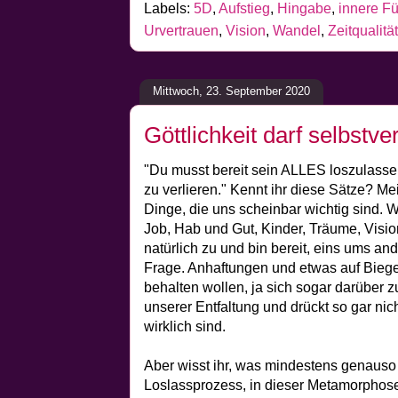
Labels:
5D
,
Aufstieg
,
Hingabe
,
innere F
Urvertrauen
,
Vision
,
Wandel
,
Zeitqualität
Mittwoch, 23. September 2020
Göttlichkeit darf selbstv
"Du musst bereit sein ALLES loszulasse
zu verlieren." Kennt ihr diese Sätze? M
Dinge, die uns scheinbar wichtig sind. W
Job, Hab und Gut, Kinder, Träume, Visio
natürlich zu und bin bereit, eins ums an
Frage. Anhaftungen und etwas auf Biege
behalten wollen, ja sich sogar darüber zu
unserer Entfaltung und drückt so gar nic
wirklich sind.
Aber wisst ihr, was mindestens genauso w
Loslassprozess, in dieser Metamorphose