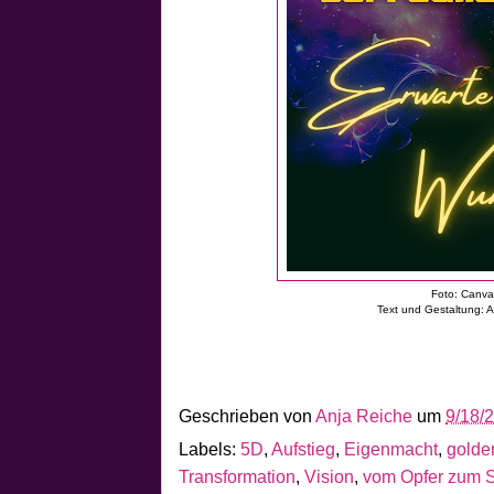
Foto: Canv
Text und Gestaltung: 
Geschrieben von
Anja Reiche
um
9/18/
Labels:
5D
,
Aufstieg
,
Eigenmacht
,
golde
Transformation
,
Vision
,
vom Opfer zum S