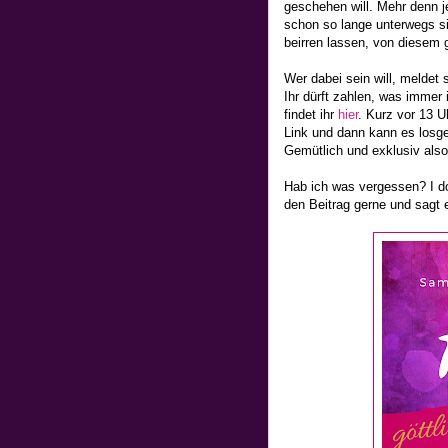
geschehen will. Mehr denn j
schon so lange unterwegs si
beirren lassen, von diesem 
Wer dabei sein will, meldet s
Ihr dürft zahlen, was immer 
findet ihr
hier
. Kurz vor 13 
Link und dann kann es losge
Gemütlich und exklusiv also
Hab ich was vergessen? I don
den Beitrag gerne und sagt e