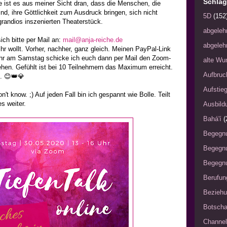
Schlag
e ist es aus meiner Sicht dran, dass die Menschen, die
nd, ihre Göttlichkeit zum Ausdruck bringen, sich nicht
5D
(152
grandios inszenierten Theaterstück.
abgeleh
ich bitte per Mail an:
mail@anja-reiche.de
abgeleh
ihr wollt. Vorher, nachher, ganz gleich. Meinen PayPal-Link
Uhr am Samstag schicke ich euch dann per Mail den Zoom-
alte Wu
hen. Gefühlt ist bei 10 Teilnehmern das Maximum erreicht.
Aufbruc
. 😊👑💎
Aufstie
't know. ;) Auf jeden Fall bin ich gespannt wie Bolle. Teilt
s weiter.
Ausbild
Bahá'í
(
Begegn
Begegn
Begegnu
Berufun
Bezieh
Botscha
Channel