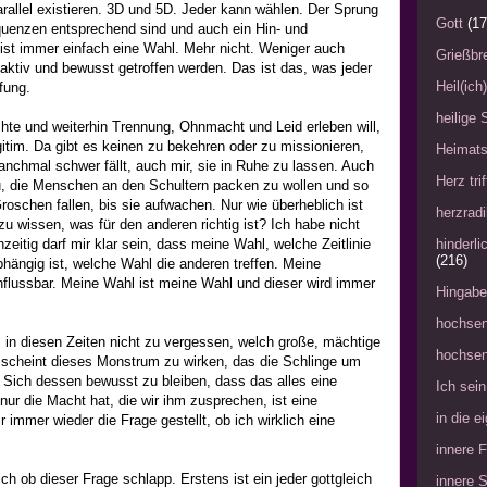
arallel existieren. 3D und 5D. Jeder kann wählen. Der Sprung
Gott
(17
requenzen entsprechend sind und auch ein Hin- und
 ist immer einfach eine Wahl. Mehr nicht. Weniger auch
Grießbre
 aktiv und bewusst getroffen werden. Das ist das, was jeder
Heil(ich
fung.
heilige 
chte und weiterhin Trennung, Ohnmacht und Leid erleben will,
legitim. Da gibt es keinen zu bekehren oder zu missionieren,
Heimat
nchmal schwer fällt, auch mir, sie in Ruhe zu lassen. Auch
Herz tri
u, die Menschen an den Schultern packen zu wollen und so
Groschen fallen, bis sie aufwachen. Nur wie überheblich ist
herzradi
u wissen, was für den anderen richtig ist? Ich habe nicht
hzeitig darf mir klar sein, dass meine Wahl, welche Zeitlinie
hinderl
(216)
abhängig ist, welche Wahl die anderen treffen. Meine
influssbar. Meine Wahl ist meine Wahl und dieser wird immer
Hingabe
hochsen
, in diesen Zeiten nicht zu vergessen, welch große, mächtige
hochsen
 scheint dieses Monstrum zu wirken, das die Schlinge um
 Sich dessen bewusst zu bleiben, dass das alles eine
Ich sein
 nur die Macht hat, die wir ihm zusprechen, ist eine
in die 
 immer wieder die Frage gestellt, ob ich wirklich eine
innere 
ch ob dieser Frage schlapp. Erstens ist ein jeder gottgleich
innere 