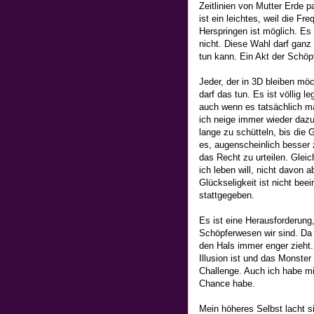
Zeitlinien von Mutter Erde p
ist ein leichtes, weil die F
Herspringen ist möglich. Es
nicht. Diese Wahl darf ganz
tun kann. Ein Akt der Schöp
Jeder, der in 3D bleiben mö
darf das tun. Es ist völlig 
auch wenn es tatsächlich ma
ich neige immer wieder daz
lange zu schütteln, bis die 
es, augenscheinlich besser z
das Recht zu urteilen. Gleic
ich leben will, nicht davon 
Glückseligkeit ist nicht bee
stattgegeben.
Es ist eine Herausforderung
Schöpferwesen wir sind. Da
den Hals immer enger zieht.
Illusion ist und das Monster
Challenge. Auch ich habe mir
Chance habe.
Mein höheres Selbst lacht si