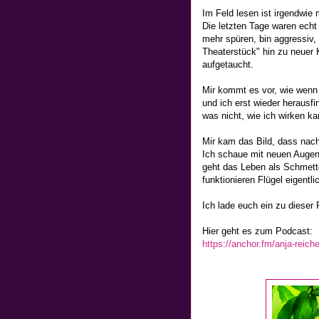
Im Feld lesen ist irgendwie
Die letzten Tage waren echt
mehr spüren, bin aggressiv,
Theaterstück" hin zu neuer 
aufgetaucht.
Mir kommt es vor, wie wenn
und ich erst wieder herausfi
was nicht, wie ich wirken kan
Mir kam das Bild, dass nach
Ich schaue mit neuen Augen,
geht das Leben als Schmet
funktionieren Flügel eigentli
Ich lade euch ein zu dieser
Hier geht es zum Podcast:
https://anchor.fm/anja-reiche