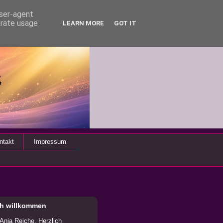
user-agent
erate usage
LEARN MORE
GOT IT
ntakt
Impressum
ch willkommen
 Anja Reiche. Herzlich