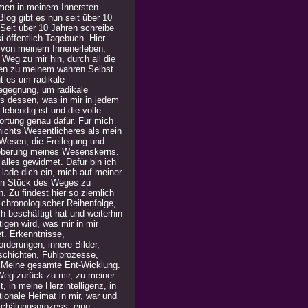
men in meinem Innersten.
log gibt es nun seit über 10
 Seit über 10 Jahren schreibe
i öffentlich Tagebuch. Hier.
 von meinem Innenerleben,
Weg zu mir hin, durch all die
en zu meinem wahren Selbst.
t es um radikale
egegnung, um radikale
is dessen, was in mir in jedem
lebendig ist und die volle
ortung genau dafür. Für mich
 nichts Wesentlicheres als mein
Wesen, die Freilegung und
berung meines Wesenskerns.
alles gewidmet. Dafür bin ich
h lade dich ein, mich auf meiner
in Stück des Weges zu
n. Zu findest hier so ziemlich
n chronologischer Reihenfolge,
h beschäftigt hat und weiterhin
igen wird, was mir in mir
t. Erkenntnisse,
rderungen, innere Bilder,
chichten, Fühlprozesse,
. Meine gesamte Ent-Wicklung.
Weg zurück zu mir, zu meiner
, in meine Herzintelligenz, in
ionale Heimat in mir, war und
 Schälungsprozess, eine