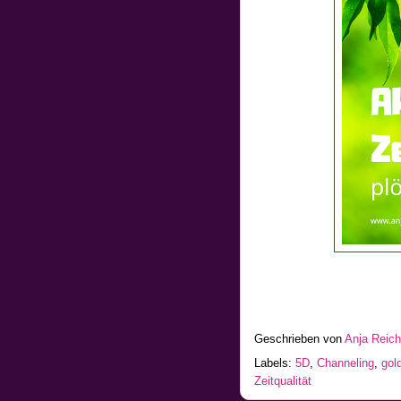
Geschrieben von
Anja Reic
Labels:
5D
,
Channeling
,
gol
Zeitqualität