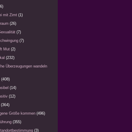
6)
i mit Zimt
(1)
)raum
(26)
Sexualität
(7)
schwingung
(7)
fft Mut
(2)
kal
(232)
iche Überzeugungen wandeln
(408)
sibel
(14)
sitiv
(12)
(364)
eigene Größe kommen
(496)
Führung
(355)
Standortbestimmung
(3)