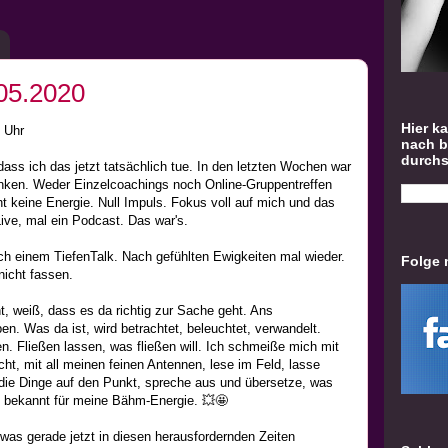
.05.2020
Hier k
 Uhr
nach 
durch
dass ich das jetzt tatsächlich tue. In den letzten Wochen war
enken. Weder Einzelcoachings noch Online-Gruppentreffen
ht keine Energie. Null Impuls. Fokus voll auf mich und das
Live, mal ein Podcast. Das war's.
h einem TiefenTalk. Nach gefühlten Ewigkeiten mal wieder.
Folge 
nicht fassen.
, weiß, dass es da richtig zur Sache geht. Ans
en. Was da ist, wird betrachtet, beleuchtet, verwandelt.
. Fließen lassen, was fließen will. Ich schmeiße mich mit
ht, mit all meinen feinen Antennen, lese im Feld, lasse
 die Dinge auf den Punkt, spreche aus und übersetze, was
in bekannt für meine Bähm-Energie. 💥🤩
 was gerade jetzt in diesen herausfordernden Zeiten