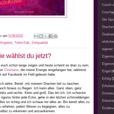
Couch a
Couchg
Die Spra
Drache
Dualsee
he
um
5/28/2020
ehrliche
 Angebot
,
TiefenTalk
,
Zeitqualität
eigener
ie wählst du jetzt?
Eigenm
Eigenve
 euch schon lange zeigen und heute scheint es dran zu sein.
von
Christiane
, die meine Energie eingefangen hat, während
Engel
(4
ive auf Facebook im Feld gelesen habe.
Erfolg
(
ich wirke. Bereit ,mit meinem Drachen tief zu tauchen.
Erholun
hoch hinaus zu fliegen. Ich kann alles. Ganz oben, ganz
inks und rechts. Klein und groß. Das bin ich. Ich schrecke
Erinner
e rigoros hinter jede Ecke, gehe in den letzten schmodderigen
Erkennt
les ist richtig und ich schaue mir alles an. Bin bereit alles zu
 zu erfahren, jedem Wesen zu begegnen, alles zu
Ernähru
r selbst zu erkennen und anzuerkennen.