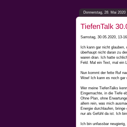
Donnerstag, 28. Mai 2020
TiefenTalk 30
Samstag, 30.05.2020, 13-16
Ich kann gar nicht glauben, 
überhaupt nicht daran zu d
waren dran. Ich hatte schlic
Feld. Mal ein Text, mal ein 
Nun kommt der fette Ruf nac
Wow! Ich kann es noch gar 
Wer meine TiefenTalks kennt
Eingemachte, in die Tiefe eb
Ohne Plan, ohne Erwartungen
allem rein, was mich ausmac
Energie durchlaufen, bringe
nur als Gefühl da ist. Ich b
Ich bin unfassbar neugierig,