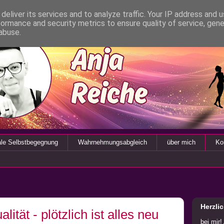
deliver its services and to analyze traffic. Your IP address and 
formance and security metrics to ensure quality of service, gen
abuse.
ale Selbstbegegnung
Wahrnehmungsabgleich
über mich
Ko
Herzli
lität - plötzlich ist alles neu
bei mir!