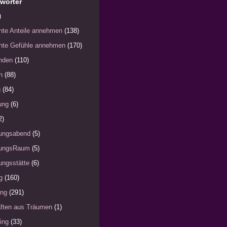
wörter
)
nte Anteile annehmen
(138)
nte Gefühle annehmen
(170)
nden
(110)
h
(88)
g
(84)
ung
(6)
2)
ungsabend
(5)
ungsRaum
(5)
ngsstätte
(6)
g
(160)
ung
(291)
ften aus Träumen
(1)
ing
(33)