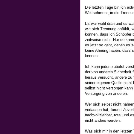
Die letzten Tage bin ich ext
Weltschmerz, in die Trennun
Es war wohl dran und es war 
wie sich Trennung anfühlt, w
können, dass ich Schöpfer b
zeitweise nicht. Nur so kann
es jetzt so geht, denen es s
keine Ahnung haben, dass si
kennen.
Ich kann jeden zutiefst verst
der von anderen Sicherheit 
heraus versucht, andere zu 
seiner eigenen Quelle nicht 
selbst nicht versorgen kann 
Versorgung von anderen.
Wer sich selbst nicht nähre
verlassen hat, fordert Zuver
nachvollziehbar, total und 
nicht anders werden.
Was sich mir in den letzten