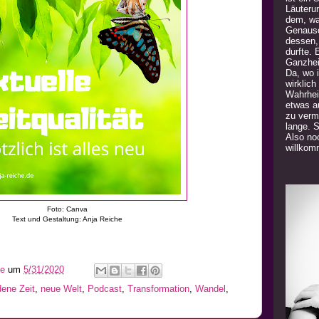
Läuteru
dem, was
Genauso
dessen,
durfte. 
Ganzhei
Da, wo 
wirklich
Wahrhei
etwas a
zu verm
lange. 
Also noc
willkom
Foto: Canva
Text und Gestaltung: Anja Reiche
he
um
5/31/2020
dene Zeit
,
neue Welt
,
Podcast
,
Transformation
,
Wandel
,