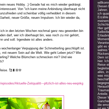
willkom
 mein neues Hobby. ;) Gerade hat es mich wieder gedrängt.
Diesen B
 interessant. Von "ich kann meine Anbindung überhaupt nicht
Jahren.
 unzufrieden und scheinbar völlig verheddert in diesem
ich quas
Erzähle
Klarheit, neuer Größe, neuen Impulsen. Ich bin wieder da,
meinem 
Schicht
Hier geh
 ich in den letzten Wochen nochmal ganz neu geworden bin
Selbstb
nden darf, wer ich überhaupt bin, was noch zu mir gehört,
Erlaubn
Moment 
n und soll. Irgendwie ist alles anders.
Verantw
gibt es
 wochenlanger Verpuppung der Schmetterling geschlüpft ist.
wahres 
 mit neuem Sein auf die Welt. Wie geht Leben jetzt? Wie
Rückero
terling? Welche Blümchen schmecken mir? Und wie
Dem ist 
hier. Ic
ch?
Reise e
begleite
 Reise. 🥰🐛🦋🌸
alles, i
was mic
beschäft
begegne
/episodes/Aktuelle-Zeitqualitt---pltzlich-ist-alles-neu-eeqnkg
Herausfo
Traumas
Anteile
Dieser 
Ganzheit
die emot
ist ein