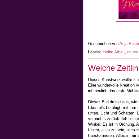
Geschrieben von
Anja Reic
Labels:
meine Arbeit
,
neues
Welche Zeitlin
Dieses Kunstwerk wollte ich
Eine wundervolle Kreation 
ich neulich das erste Mal l
Dieses Bild drückt aus, wie 
Ebenfalls befähigt, mit ihm 
unten. Licht und Schatten. L
vor nichts zurück. Ich blick
Winkel. Es ist in Ordnung. Al
fühlen, alles zu sein, alles
transformieren. Alles in mi