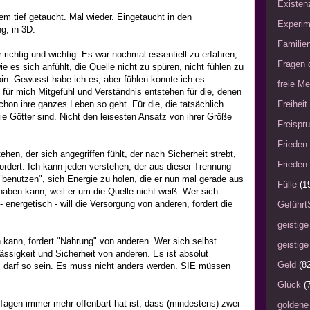
Existen
rem tief getaucht. Mal wieder. Eingetaucht in den
Experim
g, in 3D.
Familie
richtig und wichtig. Es war nochmal essentiell zu erfahren,
Fragen 
ie es sich anfühlt, die Quelle nicht zu spüren, nicht fühlen zu
in. Gewusst habe ich es, aber fühlen konnte ich es
freie Me
 für mich Mitgefühl und Verständnis entstehen für die, denen
chon ihre ganzes Leben so geht. Für die, die tatsächlich
Freiheit
e Götter sind. Nicht den leisesten Ansatz von ihrer Größe
Freispru
Frieden 
ehen, der sich angegriffen fühlt, der nach Sicherheit strebt,
Frieden 
fordert. Ich kann jeden verstehen, der aus dieser Trennung
"benutzen", sich Energie zu holen, die er nun mal gerade aus
Fülle
(1
haben kann, weil er um die Quelle nicht weiß. Wer sich
- energetisch - will die Versorgung von anderen, fordert die
Geführt
geistige
n kann, fordert "Nahrung" von anderen. Wer sich selbst
geistige
lässigkeit und Sicherheit von anderen. Es ist absolut
Geld
(8
es darf so sein. Es muss nicht anders werden. SIE müssen
Glück
(
 Tagen immer mehr offenbart hat ist, dass (mindestens) zwei
goldene