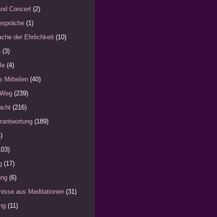
nd Concert
(2)
espräche
(1)
che der Ehrlichkeit
(10)
n
(3)
le
(4)
s Mitteilen
(40)
 Weg
(239)
acht
(216)
rantwortung
(189)
)
103)
g
(17)
ung
(6)
nisse aus Meditationen
(31)
ng
(11)