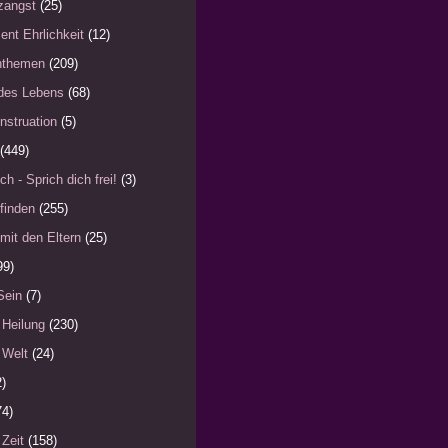
zangst
(25)
ent Ehrlichkeit
(12)
nthemen
(209)
des Lebens
(68)
nstruation
(5)
(449)
ch - Sprich dich frei!
(3)
finden
(255)
mit den Eltern
(25)
99)
Sein
(7)
 Heilung
(230)
 Welt
(24)
2)
74)
 Zeit
(158)