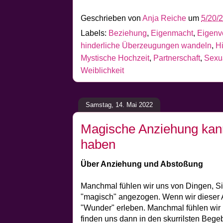
Geschrieben von
Anja Reiche
um
5/20/
Labels:
Beziehung
,
Eigenmacht
,
Eigenv
hinderliche Überzeugungen wandeln
,
H
Mystische Hochzeit
,
Partnerschaft
,
Sexua
Weiblichkeit
Samstag, 14. Mai 2022
Magische Anziehung kan
haben
Über Anziehung und Abstoßung
Manchmal fühlen wir uns von Dingen, S
"magisch" angezogen. Wenn wir dieser 
"Wunder" erleben. Manchmal fühlen wir
finden uns dann in den skurrilsten Bege