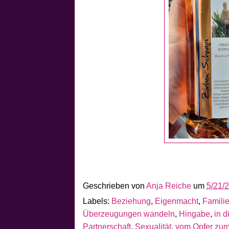
Geschrieben von
Anja Reiche
um
5/21/
Labels:
Beziehung
,
Eigenmacht
,
Famili
Überzeugungen wandeln
,
Hingabe
,
in 
Partnerschaft
,
Sexualität
,
vom Opfer zum