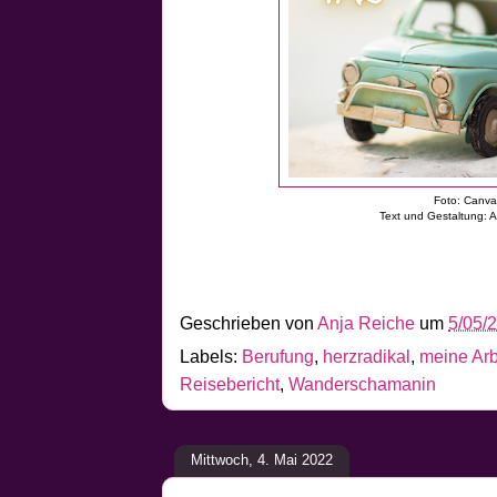
Foto: Canv
Text und Gestaltung: 
Geschrieben von
Anja Reiche
um
5/05/
Labels:
Berufung
,
herzradikal
,
meine Arb
Reisebericht
,
Wanderschamanin
Mittwoch, 4. Mai 2022