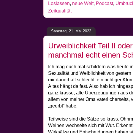
Loslassen
,
neue Welt
,
Podcast
,
Umbruc
Zeitqualität
Samstag, 21. Mai 2022
Urweiblichkeit Teil II od
manchmal echt einen Sc
Ich mag euch mal schildern was heute i
Sexualität und Weiblichkeit von gestern i
mir dauerhaft schlecht, ein richtiger K
Altes hängt da fest. Also hab ich hinges
ganz krasse, alte Überzeugungen aus d
allem von meiner Oma väterlicherseits, v
„geerbt“ habe.
Teilweise sind die Sätze so krass. Ohnm
Weinen wechselte sich mit Wut. Erkenntn
Wirksätze und Entscheidungen haben sic