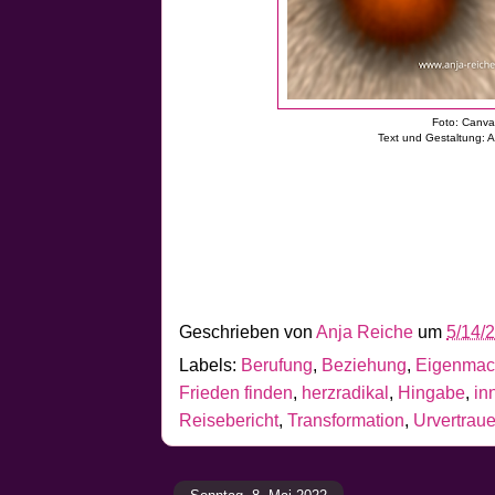
Foto: Canv
Text und Gestaltung: 
Geschrieben von
Anja Reiche
um
5/14/
Labels:
Berufung
,
Beziehung
,
Eigenmac
Frieden finden
,
herzradikal
,
Hingabe
,
in
Reisebericht
,
Transformation
,
Urvertrau