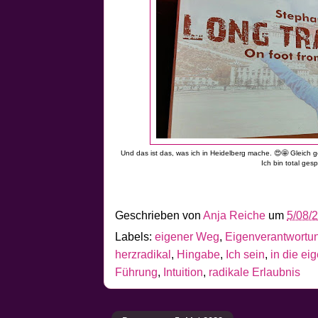
Und das ist das, was ich in Heidelberg mache. 😍🤩 Gleich g
Ich bin total ges
Geschrieben von
Anja Reiche
um
5/08/
Labels:
eigener Weg
,
Eigenverantwortu
herzradikal
,
Hingabe
,
Ich sein
,
in die e
Führung
,
Intuition
,
radikale Erlaubnis