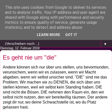
This site uses cookies from Google to deliver its services
and to analyze traffic. Your IP address and user-agent are
shared with Google along with performance and security
metrics to ensure quality of service, generate usage
statistics, and to detect and address abuse.
LEARN MORE
GOT IT
▼
Dienstag, 12. Februar 2019
Es geht nie um "die"
Andere können sich nur über uns stellen, uns bevormunden,
verunsichern, wenn wir es zulassen, wenn wir Macht
abgeben, wenn wir selbst unsicher sind. "DIE" sind nie das
Problem. Wir machen sie zu DENEN, die sich über uns
stellen können, weil wir selbst kein Standing haben. DIE
sind nicht die Bösen. DIE nehmen den Raum ein, den wir
selbst nicht nutzen, den wir bereitwillig räumen. Der andere
zeigt dir nur, wo deine Schwachstelle ist, wo du Platz
gelassen hast.