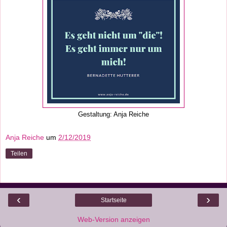
Gestaltung: Anja Reiche
Anja Reiche
um
2/12/2019
Teilen
‹
›
Startseite
Web-Version anzeigen