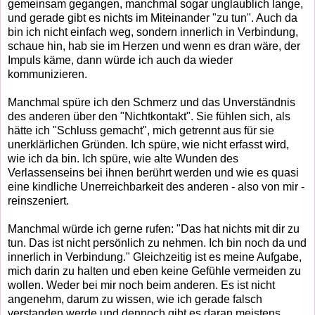
gemeinsam gegangen, manchmal sogar unglaublich lange,
und gerade gibt es nichts im Miteinander "zu tun". Auch da
bin ich nicht einfach weg, sondern innerlich in Verbindung,
schaue hin, hab sie im Herzen und wenn es dran wäre, der
Impuls käme, dann würde ich auch da wieder
kommunizieren.
Manchmal spüre ich den Schmerz und das Unverständnis
des anderen über den "Nichtkontakt". Sie fühlen sich, als
hätte ich "Schluss gemacht", mich getrennt aus für sie
unerklärlichen Gründen. Ich spüre, wie nicht erfasst wird,
wie ich da bin. Ich spüre, wie alte Wunden des
Verlassenseins bei ihnen berührt werden und wie es quasi
eine kindliche Unerreichbarkeit des anderen - also von mir -
reinszeniert.
Manchmal würde ich gerne rufen: "Das hat nichts mit dir zu
tun. Das ist nicht persönlich zu nehmen. Ich bin noch da und
innerlich in Verbindung." Gleichzeitig ist es meine Aufgabe,
mich darin zu halten und eben keine Gefühle vermeiden zu
wollen. Weder bei mir noch beim anderen. Es ist nicht
angenehm, darum zu wissen, wie ich gerade falsch
verstanden werde und dennoch gibt es daran meistens