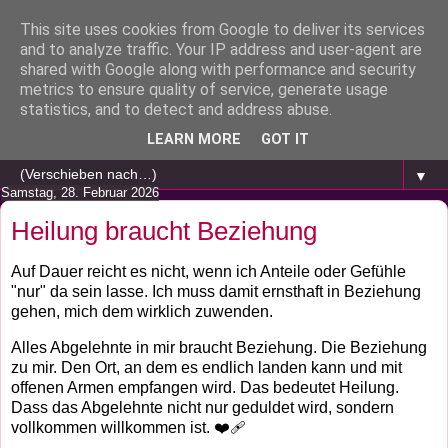
This site uses cookies from Google to deliver its services
and to analyze traffic. Your IP address and user-agent are
shared with Google along with performance and security
metrics to ensure quality of service, generate usage
statistics, and to detect and address abuse.
LEARN MORE
GOT IT
▼
Samstag, 28. Februar 2026
Heilung braucht Beziehung
Auf Dauer reicht es nicht, wenn ich Anteile oder Gefühle
"nur" da sein lasse. Ich muss damit ernsthaft in Beziehung
gehen, mich dem wirklich zuwenden.
Alles Abgelehnte in mir braucht Beziehung. Die Beziehung
zu mir. Den Ort, an dem es endlich landen kann und mit
offenen Armen empfangen wird. Das bedeutet Heilung.
Dass das Abgelehnte nicht nur geduldet wird, sondern
vollkommen willkommen ist. ❤️‍🩹