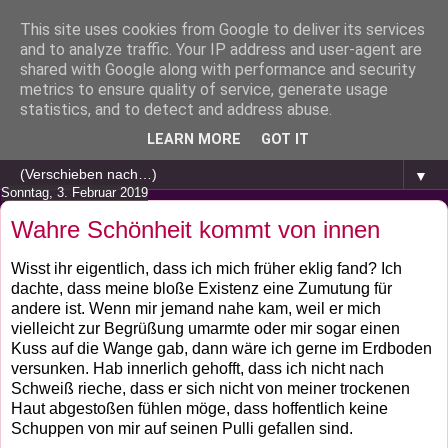
This site uses cookies from Google to deliver its services
and to analyze traffic. Your IP address and user-agent are
shared with Google along with performance and security
metrics to ensure quality of service, generate usage
statistics, and to detect and address abuse.
LEARN MORE
GOT IT
▼
Sonntag, 3. Februar 2019
Wahre Schönheit kommt von innen
Wisst ihr eigentlich, dass ich mich früher eklig fand? Ich
dachte, dass meine bloße Existenz eine Zumutung für
andere ist. Wenn mir jemand nahe kam, weil er mich
vielleicht zur Begrüßung umarmte oder mir sogar einen
Kuss auf die Wange gab, dann wäre ich gerne im Erdboden
versunken. Hab innerlich gehofft, dass ich nicht nach
Schweiß rieche, dass er sich nicht von meiner trockenen
Haut abgestoßen fühlen möge, dass hoffentlich keine
Schuppen von mir auf seinen Pulli gefallen sind.