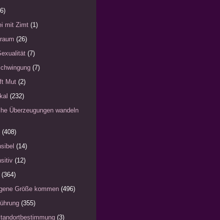
6)
i mit Zimt
(1)
)raum
(26)
Sexualität
(7)
schwingung
(7)
fft Mut
(2)
kal
(232)
iche Überzeugungen wandeln
(408)
sibel
(14)
sitiv
(12)
(364)
eigene Größe kommen
(496)
Führung
(355)
Standortbestimmung
(3)