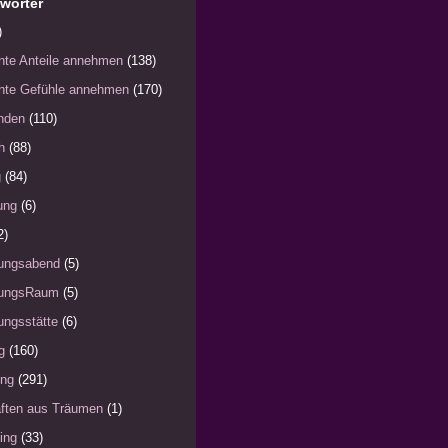
wörter
)
nte Anteile annehmen
(138)
nte Gefühle annehmen
(170)
nden
(110)
h
(88)
g
(84)
ung
(6)
2)
ungsabend
(5)
ungsRaum
(5)
ngsstätte
(6)
g
(160)
ung
(291)
ften aus Träumen
(1)
ing
(33)