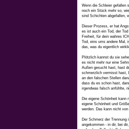
Wenn die Schleier gefallen si
noch ein Stück mehr so, wie 
sind Schichten abgefallen, w
Dieser Prozess, er hat Ang
es ist auch ein Tod, der Tod 
Freiheit, für dein wahres IC
Tod, eins ums andere Mal, is
das, was du eigentlich wirkli
Plötzlich kannst du sie sehe
es nicht mehr nur eine Sehn
Außen gesucht hast, hast du
schmerzlich vermisst hast, l
an den falschen Stellen da
dass du es schon hast, dann
irgendwas falsch anfühlte, n
Die eigene Schönheit kann n
eigene Schönheit und Größe k
werden. Das kann nicht von
Der Schmerz der Trennung is
angekommen - in dir, bei dir