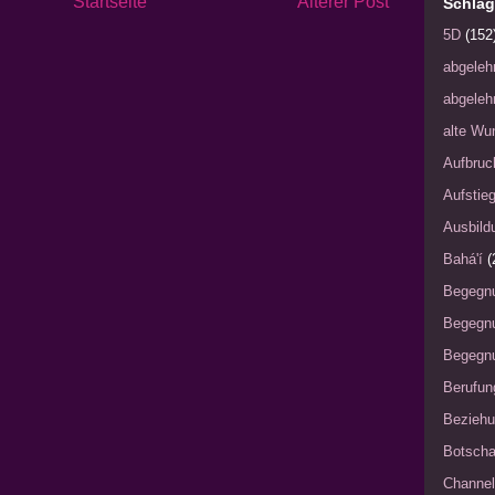
Startseite
Älterer Post
Schlag
5D
(152
abgeleh
abgeleh
alte Wu
Aufbruc
Aufstie
Ausbild
Bahá'í
(
Begegn
Begegn
Begegnu
Berufun
Bezieh
Botscha
Channel