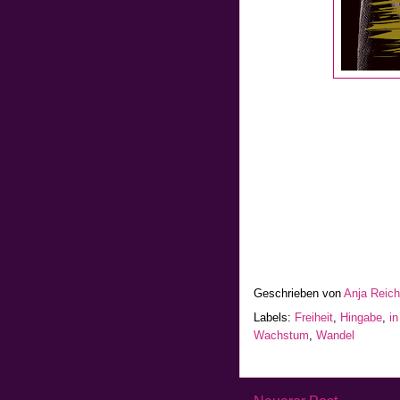
Geschrieben von
Anja Reic
Labels:
Freiheit
,
Hingabe
,
i
Wachstum
,
Wandel