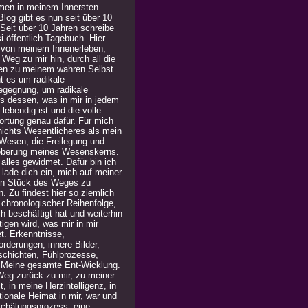
men in meinem Innersten.
log gibt es nun seit über 10
 Seit über 10 Jahren schreibe
i öffentlich Tagebuch. Hier.
 von meinem Innenerleben,
Weg zu mir hin, durch all die
en zu meinem wahren Selbst.
t es um radikale
egegnung, um radikale
is dessen, was in mir in jedem
lebendig ist und die volle
ortung genau dafür. Für mich
 nichts Wesentlicheres als mein
Wesen, die Freilegung und
berung meines Wesenskerns.
alles gewidmet. Dafür bin ich
h lade dich ein, mich auf meiner
in Stück des Weges zu
n. Zu findest hier so ziemlich
n chronologischer Reihenfolge,
h beschäftigt hat und weiterhin
igen wird, was mir in mir
t. Erkenntnisse,
rderungen, innere Bilder,
chichten, Fühlprozesse,
. Meine gesamte Ent-Wicklung.
Weg zurück zu mir, zu meiner
, in meine Herzintelligenz, in
ionale Heimat in mir, war und
 Schälungsprozess, eine