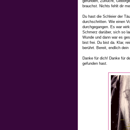
gefunden, Zuflucht, Geborge
brauchst. Nichts fehlt dir me
Du hast die Schleier der T
durchschritten. Wie einen V
durchgegangen. Es war wirkl
Schmerz darüber, sich so la
Wunde und dann war es gesch
bist frei. Du bist da. Klar, 
berührt. Bereit, endlich dei
Danke für dich! Danke für de
gefunden hast.