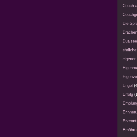
Couch a
Couchg
Die Spra
Drache
Dualsee
ehrliche
eigener
Eigenm
Eigenve
Engel
(4
Erfolg
(
Erholun
Erinner
Erkennt
Ernähru