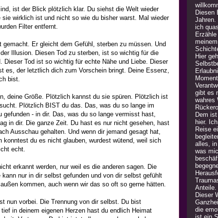
willkom
nd, ist der Blick plötzlich klar. Du siehst die Welt wieder
Diesen B
sie wirklich ist und nicht so wie du bisher warst. Mal wieder
Jahren.
urden Filter entfernt.
ich quas
Erzähle
meinem 
st gemacht. Er gleicht dem Gefühl, sterben zu müssen. Und
Schicht
der Illusion. Diesen Tod zu sterben, ist so wichtig für die
Hier geh
H. Dieser Tod is
t so wichtig für echte Nähe und Liebe. Dieser
Selbstb
t es, der letztlich dich zum Vorschein bringt. Deine Essenz,
Erlaubn
Moment 
ch bist.
Verantw
gibt es
n, deine Größe. Plötzlich kannst du sie spüren. Plötzlich ist
wahres 
sucht. Plötzlich BIST du das. Das, was du so lange im
Rückero
 gefunden - in dir. Das, was du so lange vermisst hast,
Dem ist 
hier. Ic
ag in dir. Die ganze Zeit. Du hast es nur nicht gesehen, hast
Reise e
nach Ausschau gehalten. Und wenn dir jemand gesagt hat,
begleite
 konntest du es nicht glauben, wurdest wütend, weil sich
alles, i
icht echt.
was mic
beschäft
begegne
icht erkannt werden, nur weil es die anderen sagen. Die
Herausfo
ann nur in dir selbst gefunden und von dir selbst gefühlt
Traumas
 außen kommen, auch wenn wir das so oft so gerne hätten.
Anteile
Dieser 
t nun vorbei. Die Trennung von dir selbst. Du bist
Ganzheit
die emot
, tief in deinem eigenen Herzen hast du endlich Heimat
ist ein