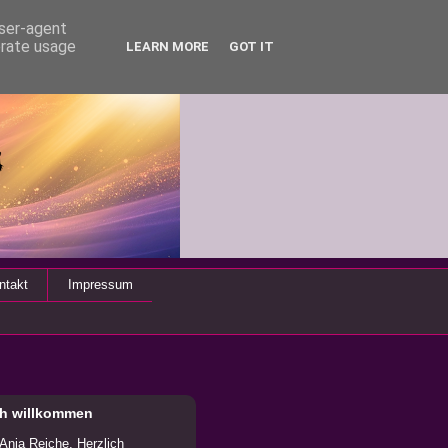
user-agent
erate usage
LEARN MORE
GOT IT
ntakt
Impressum
ch willkommen
 Anja Reiche. Herzlich