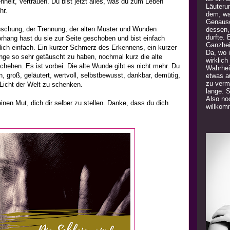
nheit, Vertrauen. Du bist jetzt alles, was du zum Leben
Läuteru
hr.
dem, was
Genauso
äuschung, der Trennung, der alten Muster und Wunden
dessen,
durfte. 
orhang hast du sie zur Seite geschoben und bist einfach
Ganzhei
ich einfach. Ein kurzer Schmerz des Erkennens, ein kurzer
Da, wo 
nge so sehr getäuscht zu haben, nochmal kurz die alte
wirklich
ehen. Es ist vorbei. Die alte Wunde gibt es nicht mehr. Du
Wahrhei
rein, groß, geläutert, wertvoll, selbstbewusst, dankbar, demütig,
etwas a
zu verm
n Licht der Welt zu schenken.
lange. 
Also noc
inen Mut, dich dir selber zu stellen. Danke, dass du dich
willkom