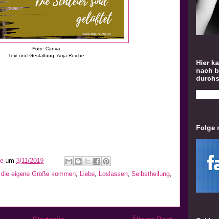
Foto: Canva
Text und Gestaltung: Anja Reiche
Hier k
nach 
durch
Folge 
he
um
3/11/2019
n die eigene Größe kommen
,
Liebe
,
Loslassen
,
Selbstheilung
,