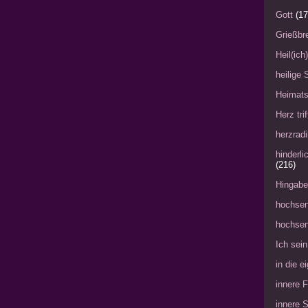
Gott
(17
Grießbre
Heil(ich
heilige 
Heimat
Herz tri
herzradi
hinderl
(216)
Hingabe
hochsen
hochsen
Ich sein
in die 
innere 
innere 