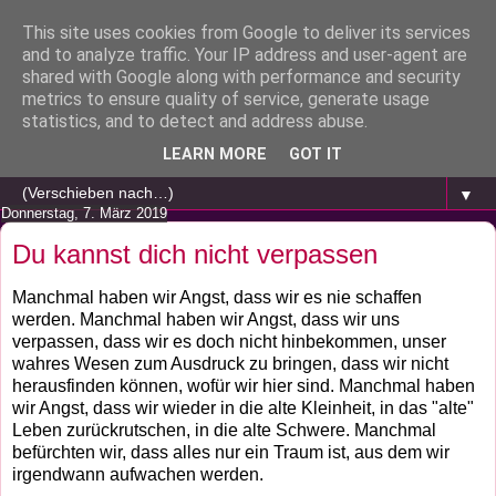
This site uses cookies from Google to deliver its services
and to analyze traffic. Your IP address and user-agent are
shared with Google along with performance and security
metrics to ensure quality of service, generate usage
statistics, and to detect and address abuse.
LEARN MORE
GOT IT
▼
Donnerstag, 7. März 2019
Du kannst dich nicht verpassen
Manchmal haben wir Angst, dass wir es nie schaffen
werden. Manchmal haben wir Angst, dass wir uns
verpassen, dass wir es doch nicht hinbekommen, unser
wahres Wesen zum Ausdruck zu bringen, dass wir nicht
herausfinden können, wofür wir hier sind. Manchmal haben
wir Angst, dass wir wieder in die alte Kleinheit, in das "alte"
Leben zurückrutschen, in die alte Schwere. Manchmal
befürchten wir, dass alles nur ein Traum ist, aus dem wir
irgendwann aufwachen werden.