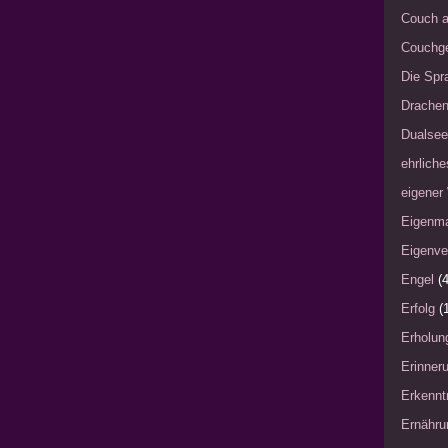
Couch a
Couchg
Die Spra
Drache
Dualsee
ehrliche
eigener
Eigenm
Eigenve
Engel
(4
Erfolg
(
Erholun
Erinner
Erkennt
Ernähru