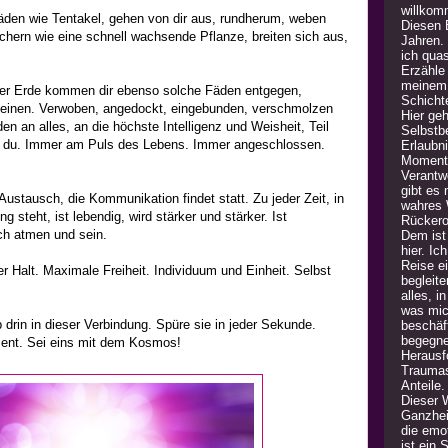
willkom
äden wie Tentakel, gehen von dir aus, rundherum, weben
Diesen B
hern wie eine schnell wachsende Pflanze, breiten sich aus,
Jahren.
ich quas
Erzähle
meinem 
r Erde kommen dir ebenso solche Fäden entgegen,
Schicht
deinen. Verwoben, angedockt, eingebunden, verschmolzen
Hier geh
en an alles, an die höchste Intelligenz und Weisheit, Teil
Selbstb
t du. Immer am Puls des Lebens. Immer angeschlossen.
Erlaubn
Moment 
Verantw
gibt es
 Austausch, die Kommunikation findet statt. Zu jeder Zeit, in
wahres 
 steht, ist lebendig, wird stärker und stärker. Ist
Rückero
dich atmen und sein.
Dem ist 
hier. Ic
Reise e
r Halt. Maximale Freiheit. Individuum und Einheit. Selbst
begleite
alles, i
was mic
b drin in dieser Verbindung. Spüre sie in jeder Sekunde.
beschäft
begegne
ent. Sei eins mit dem Kosmos!
Herausfo
Traumas
Anteile
Dieser 
Ganzheit
die emot
ist ein