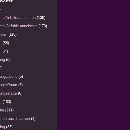
wörter
)
nte Anteile annehmen
(138)
nte Gefühle annehmen
(170)
nden
(110)
h
(88)
g
(84)
ung
(6)
2)
ungsabend
(5)
ungsRaum
(5)
ngsstätte
(6)
g
(160)
ung
(291)
ften aus Träumen
(1)
ing
(33)