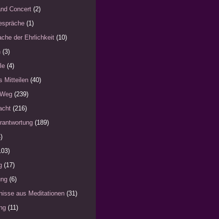
nd Concert
(2)
espräche
(1)
che der Ehrlichkeit
(10)
n
(3)
le
(4)
s Mitteilen
(40)
 Weg
(239)
acht
(216)
rantwortung
(189)
)
103)
g
(17)
ung
(6)
nisse aus Meditationen
(31)
ng
(11)