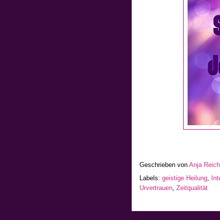
Geschrieben von
Anja Reic
Labels:
geistige Heilung
,
Int
Urvertrauen
,
Zeitqualität