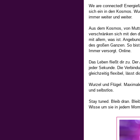
We are connected! Energief
sich ein in den Kosmos. Wuc
immer weiter und weiter.
Aus dem Kosmos, von Mutte
verschränken sich mit den 
mit allem, was ist. Angebund
des großen Ganzen. So bis
Immer versorgt. Online.
Das Leben fließt dir zu. Der
jeder Sekunde. Die Verbindung
gleichzeitig flexibel, lässt 
Wurzel und Flügel. Maximale
und selbstlos.
Stay tuned. Bleib dran. Blei
Wisse um sie in jedem Mom