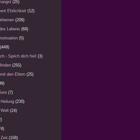
zangst
(25)
ent Ehrlichkeit
(12)
nthemen
(209)
des Lebens
(68)
nstruation
(5)
(449)
ch - Sprich dich frei!
(3)
finden
(255)
mit den Eltern
(25)
99)
Sein
(7)
 Heilung
(230)
 Welt
(24)
2)
74)
 Zeit
(158)