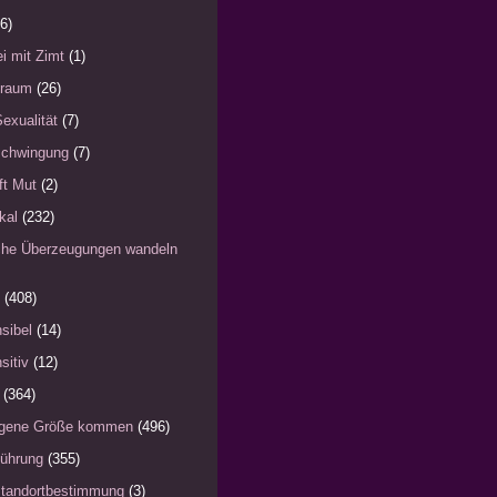
6)
i mit Zimt
(1)
)raum
(26)
Sexualität
(7)
schwingung
(7)
fft Mut
(2)
kal
(232)
iche Überzeugungen wandeln
(408)
sibel
(14)
sitiv
(12)
(364)
eigene Größe kommen
(496)
Führung
(355)
Standortbestimmung
(3)