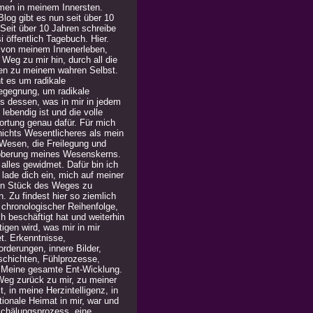
men in meinem Innersten.
log gibt es nun seit über 10
 Seit über 10 Jahren schreibe
i öffentlich Tagebuch. Hier.
 von meinem Innenerleben,
Weg zu mir hin, durch all die
en zu meinem wahren Selbst.
t es um radikale
egegnung, um radikale
is dessen, was in mir in jedem
lebendig ist und die volle
ortung genau dafür. Für mich
 nichts Wesentlicheres als mein
Wesen, die Freilegung und
berung meines Wesenskerns.
alles gewidmet. Dafür bin ich
h lade dich ein, mich auf meiner
in Stück des Weges zu
n. Zu findest hier so ziemlich
n chronologischer Reihenfolge,
h beschäftigt hat und weiterhin
igen wird, was mir in mir
t. Erkenntnisse,
rderungen, innere Bilder,
chichten, Fühlprozesse,
. Meine gesamte Ent-Wicklung.
Weg zurück zu mir, zu meiner
, in meine Herzintelligenz, in
ionale Heimat in mir, war und
 Schälungsprozess, eine