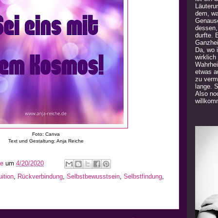
Läuteru
dem, was
Genauso
dessen,
durfte. 
Ganzhei
Da, wo 
wirklich
Wahrhei
etwas a
zu verm
lange. 
Also noc
willkom
Foto: Canva
Text und Gestaltung: Anja Reiche
he
um
4/20/2020
uition
,
Rückverbindung
,
Selbstbewusstsein
,
Selbstfindung
,