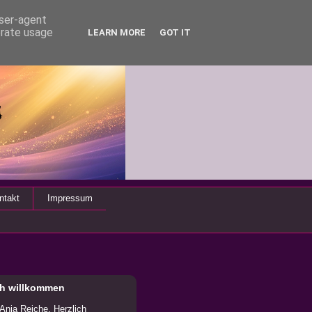
user-agent
erate usage
LEARN MORE
GOT IT
ntakt
Impressum
ch willkommen
 Anja Reiche. Herzlich