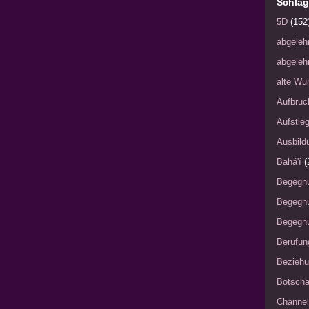
Schlag
5D
(152
abgeleh
abgeleh
alte Wu
Aufbruc
Aufstie
Ausbild
Bahá'í
(
Begegn
Begegn
Begegnu
Berufun
Bezieh
Botscha
Channel