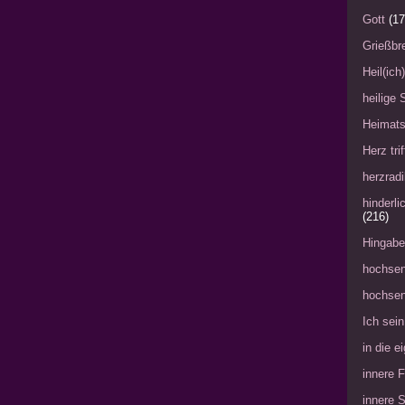
Gott
(17
Grießbre
Heil(ich
heilige 
Heimat
Herz tri
herzradi
hinderl
(216)
Hingabe
hochsen
hochsen
Ich sein
in die 
innere 
innere 