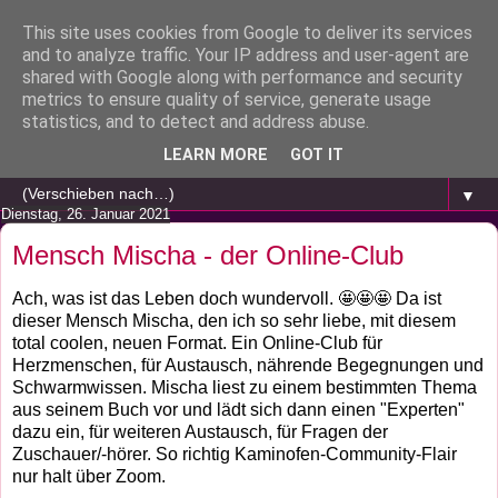
This site uses cookies from Google to deliver its services
and to analyze traffic. Your IP address and user-agent are
shared with Google along with performance and security
metrics to ensure quality of service, generate usage
statistics, and to detect and address abuse.
LEARN MORE
GOT IT
▼
Dienstag, 26. Januar 2021
Mensch Mischa - der Online-Club
Ach, was ist das Leben doch wundervoll. 🤩🤩🤩 Da ist
dieser Mensch Mischa, den ich so sehr liebe, mit diesem
total coolen, neuen Format. Ein Online-Club für
Herzmenschen, für Austausch, nährende Begegnungen und
Schwarmwissen. Mischa liest zu einem bestimmten Thema
aus seinem Buch vor und lädt sich dann einen "Experten"
dazu ein, für weiteren Austausch, für Fragen der
Zuschauer/-hörer. So richtig Kaminofen-Community-Flair
nur halt über Zoom.