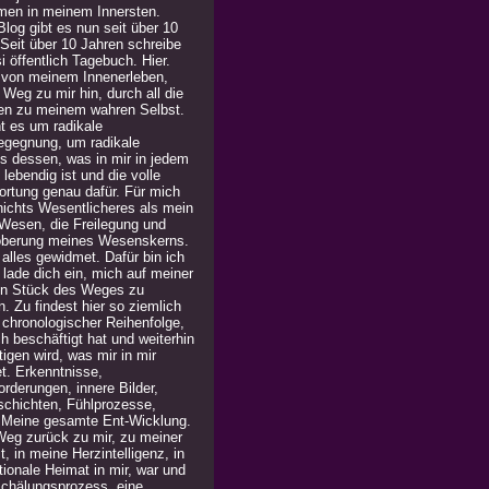
men in meinem Innersten.
log gibt es nun seit über 10
 Seit über 10 Jahren schreibe
i öffentlich Tagebuch. Hier.
 von meinem Innenerleben,
Weg zu mir hin, durch all die
en zu meinem wahren Selbst.
t es um radikale
egegnung, um radikale
is dessen, was in mir in jedem
lebendig ist und die volle
ortung genau dafür. Für mich
 nichts Wesentlicheres als mein
Wesen, die Freilegung und
berung meines Wesenskerns.
alles gewidmet. Dafür bin ich
h lade dich ein, mich auf meiner
in Stück des Weges zu
n. Zu findest hier so ziemlich
n chronologischer Reihenfolge,
h beschäftigt hat und weiterhin
igen wird, was mir in mir
t. Erkenntnisse,
rderungen, innere Bilder,
chichten, Fühlprozesse,
. Meine gesamte Ent-Wicklung.
Weg zurück zu mir, zu meiner
, in meine Herzintelligenz, in
ionale Heimat in mir, war und
 Schälungsprozess, eine