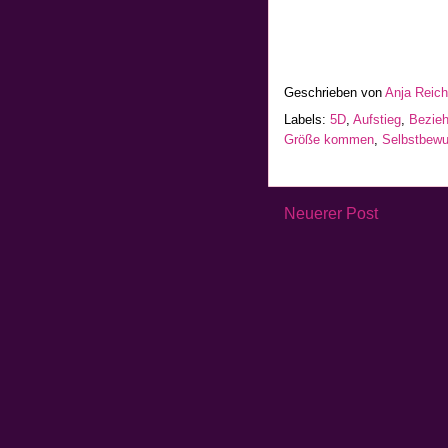
Geschrieben von
Anja Reic
Labels:
5D
,
Aufstieg
,
Bezie
Größe kommen
,
Selbstbewu
Neuerer Post