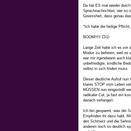
Da hat ES mal wieder durch
Sprachnachrichten, wie so oft
Gewissheit, dass genau das 
"Ich habe die heilige Pflicht
BOOM!!!!! 💥😮
Lange Zeit habe ich es vor a
Modus zu befreien, weil es e
war mir irgendwann auch kla
unbefriedigte, kindliche Bedü
selbst in sich finden muss.
Dieser deutliche Aufruf nun 
klares STOP vom Leben selb
MÜSSEN nun eingestellt werd
radikaler Cut, ja fast ein k
danach verlangen.
Ich bin gespannt, was der
Empfinden ihr dazu habt. Mir
den Schmerz und die Sehnsu
anderen noch so deutlich s