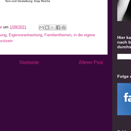
Text und Gestaltung: Anja Reiche
he
um
1/09/2021
hung
,
Eigenverantwortung
,
Familienthemen
,
in die eigene
Hier k
sstsein
nach 
durch
Startseite
Älterer Post
Folge 