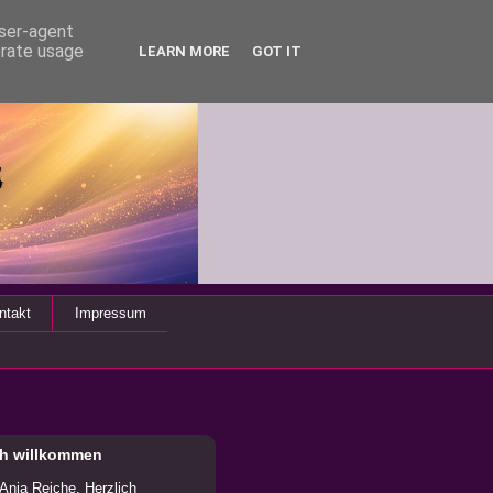
user-agent
erate usage
LEARN MORE
GOT IT
ntakt
Impressum
ch willkommen
 Anja Reiche. Herzlich