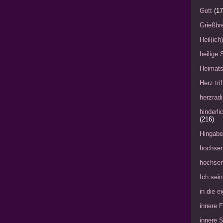
Gott
(17
Grießbre
Heil(ich
heilige 
Heimat
Herz tri
herzradi
hinderl
(216)
Hingabe
hochsen
hochsen
Ich sein
in die 
innere 
innere 