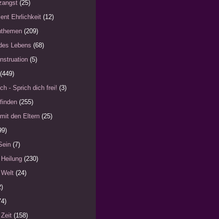
zangst
(25)
ent Ehrlichkeit
(12)
nthemen
(209)
des Lebens
(68)
nstruation
(5)
(449)
ch - Sprich dich frei!
(3)
finden
(255)
mit den Eltern
(25)
99)
Sein
(7)
 Heilung
(230)
 Welt
(24)
2)
74)
 Zeit
(158)