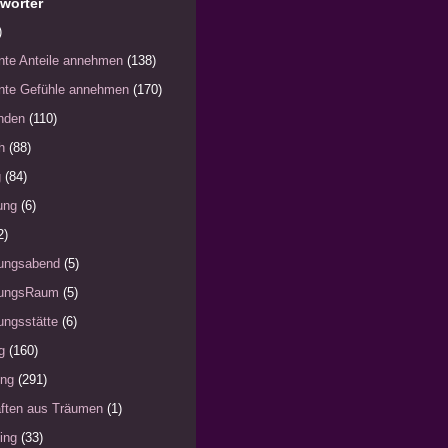
wörter
)
nte Anteile annehmen
(138)
nte Gefühle annehmen
(170)
nden
(110)
h
(88)
g
(84)
ung
(6)
2)
ungsabend
(5)
ungsRaum
(5)
ngsstätte
(6)
g
(160)
ung
(291)
ften aus Träumen
(1)
ing
(33)