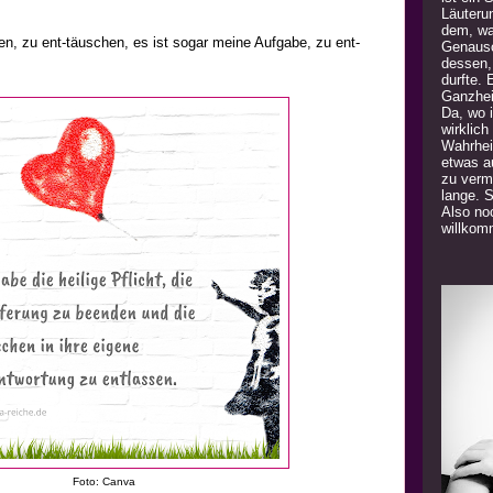
Läuteru
dem, was
ten, zu ent-täuschen, es ist sogar meine Aufgabe, zu ent-
Genauso
dessen,
durfte. 
Ganzhei
Da, wo 
wirklich
Wahrhei
etwas a
zu verm
lange. 
Also noc
willkom
Foto: Canva