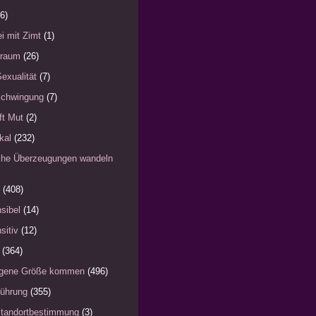
6)
i mit Zimt
(1)
)raum
(26)
Sexualität
(7)
schwingung
(7)
fft Mut
(2)
kal
(232)
iche Überzeugungen wandeln
(408)
sibel
(14)
sitiv
(12)
(364)
eigene Größe kommen
(496)
Führung
(355)
Standortbestimmung
(3)