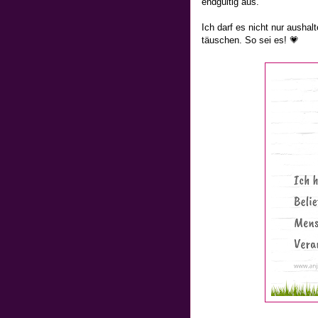
endgültig aus.
Ich darf es nicht nur aushal
täuschen. So sei es! 💗