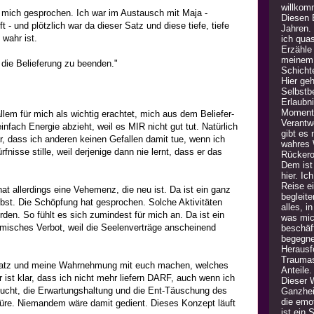
willkom
 mich gesprochen. Ich war im Austausch mit Maja -
Diesen B
 - und plötzlich war da dieser Satz und diese tiefe, tiefe
Jahren.
wahr ist.
ich quas
Erzähle
meinem 
, die Belieferung zu beenden."
Schicht
Hier geh
Selbstb
Erlaubn
Moment 
llem für mich als wichtig erachtet, mich aus dem Beliefer-
Verantw
infach Energie abzieht, weil es MIR nicht gut tut. Natürlich
gibt es
r, dass ich anderen keinen Gefallen damit tue, wenn ich
wahres 
rfnisse stille, weil derjenige dann nie lernt, dass er das
Rückero
Dem ist 
hier. Ic
Reise e
hat allerdings eine Vehemenz, die neu ist. Da ist ein ganz
begleite
st. Die Schöpfung hat gesprochen. Solche Aktivitäten
alles, i
en. So fühlt es sich zumindest für mich an. Da ist ein
was mic
osmisches Verbot, weil die Seelenverträge anscheinend
beschäft
begegne
Herausfo
Traumas
 Satz und meine Wahrnehmung mit euch machen, welches
Anteile
 ist klar, dass ich nicht mehr liefern DARF, auch wenn ich
Dieser 
cht, die Erwartungshaltung und die Ent-Täuschung des
Ganzheit
die emot
püre. Niemandem wäre damit gedient. Dieses Konzept läuft
ist ein