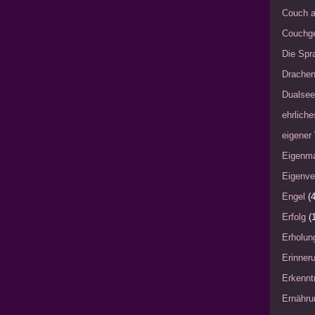
Couch a
Couchg
Die Spra
Drache
Dualsee
ehrliche
eigener
Eigenm
Eigenve
Engel
(4
Erfolg
(
Erholun
Erinner
Erkennt
Ernähru