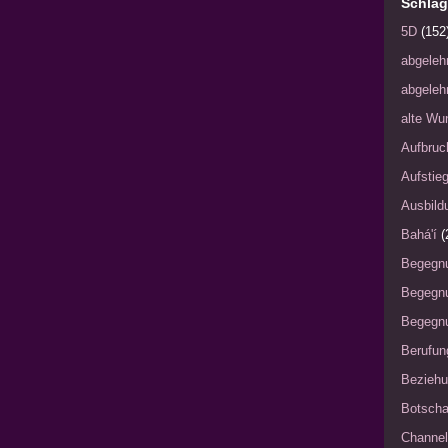
Schlag
5D
(152
abgeleh
abgeleh
alte Wu
Aufbruc
Aufstie
Ausbild
Bahá'í
(
Begegn
Begegn
Begegnu
Berufun
Bezieh
Botscha
Channel