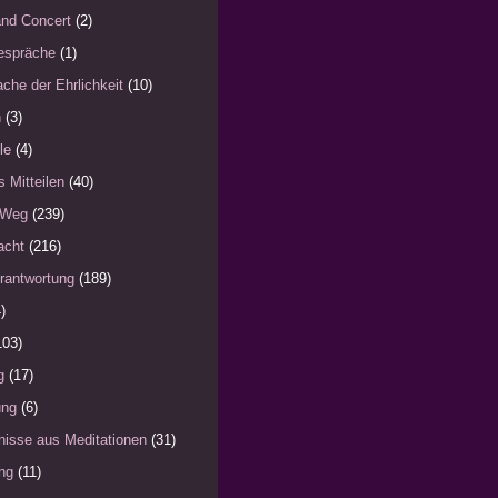
nd Concert
(2)
espräche
(1)
che der Ehrlichkeit
(10)
n
(3)
le
(4)
s Mitteilen
(40)
 Weg
(239)
acht
(216)
rantwortung
(189)
)
103)
g
(17)
ung
(6)
nisse aus Meditationen
(31)
ng
(11)