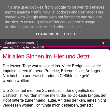
This site uses cookies from Google to deliver its services
and to analyze traffic. Your IP address and user-agent are
shared with Google along with performance and security
metrics to ensure quality of service, generate usage
statistics, and to detect and address abuse.
LEARN MORE
GOT IT
▼
Samstag, 14. September 2019
Mit allen Sinnen im Hier und Jetzt
Die letzten Tage war total viel los. Viele Ereignisse, viele
Impulse, Ideen für neue Projekte, Erkenntnisse, Anfragen,
Nachrichten und zwischendurch Gefühle, die gefühlt
werden wollten.
Die Zettel auf meinem Schreibtisch, der eigentlich ein
Esstisch ist, wurden immer mehr, die To-Do-Liste länger, der
Kopf ratterte zunehmend lauter. An dies denken, jenes nicht
vergessen wollen. Ich fühlte mich getrieben, gehetzt.