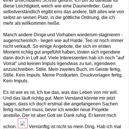
einer unsichtbaren Schnur geführt. Ich bin so dankbar für
diese Leichtigkeit, weich wie eine Daunenfeder. Ganz
selbstverständlich ergibt eins das andere, fällt alles wie von
selbst an seinen Platz, in die göttliche Ordnung, die ich
mehr als willkommen heiße.
Manch andere Dinge und Vorhaben wiederum stagnieren -
augenscheinlich - liegen wie auf Halde. Teo ist noch immer
nicht verkauft. So einige Angebote, die sich im ersten
Moment richtig gut angefühlt haben, lösten sich irgendwie
dann doch in Luft auf. Viele Interessenten hab ich noch "auf
Vorrat" und keinen Impuls irgendwas zu tun, irgendwen
anzuschreiben. Stille. Mein zweites Buch, im Geiste fertig,
Stille. Kein Impuls. Meine Postkarten. Druckvorlagen fertig.
Kein Impuls.
Es ist wie es ist. Ich tue das, was das Leben von mir will.
Und das läuft richtig gut. Mein Verstand könnte mir jetzt
sagen, dass ich doch erstmal die angefangenen Sachen
fertig machen muss, bevor ich wieder neue Projekte
anstoße. Der ist aber Gott sei Dank ruhig. Er kennt mich
schon.
Vernünftig ist nicht so mein Ding. Hab ich mal