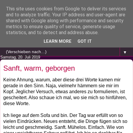
This site uses cookies from Google to deliver its services
and to analyze traffic. Your IP address and user-agent are
shared with Google along with performance and security
metrics to ensure quality of service, generate usage
statistics, and to detect and address abuse.
LEARN MORE
GOT IT
▼
Samstag, 20. Juli 2019
Sanft, warm, geborgen
Keine Ahnung, warum, aber diese drei Worte kamen mir
gerade in den Sinn. Naja, vielmehr hämmern sie mir im
Kopf. Jeglicher Versuch, etwas anderes zu formulieren, ist
gescheitert. Also schaue ich mal, wo sie mich so hinführen,
diese Worte.
Ich liege auf dem Sofa und bin. Der Tag war erfüllt von so
vielen Eindrücken. Neues entsteht, die Dinge fügen sich so
leicht und geschmeidig. Sanft. Mühelos. Einfach. Wie von