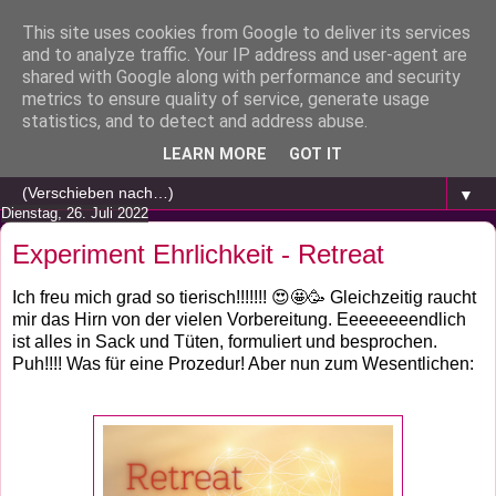
This site uses cookies from Google to deliver its services
and to analyze traffic. Your IP address and user-agent are
shared with Google along with performance and security
metrics to ensure quality of service, generate usage
statistics, and to detect and address abuse.
LEARN MORE
GOT IT
▼
Dienstag, 26. Juli 2022
Experiment Ehrlichkeit - Retreat
Ich freu mich grad so tierisch!!!!!!! 😍🤩🥳 Gleichzeitig raucht
mir das Hirn von der vielen Vorbereitung. Eeeeeeeendlich
ist alles in Sack und Tüten, formuliert und besprochen.
Puh!!!! Was für eine Prozedur! Aber nun zum Wesentlichen: