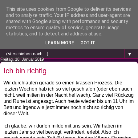
This site uses cookies from Google to deliver its services
and to analyze traffic. Your IP address and user-agent are
shared with Google along with performance and security
metrics to ensure quality of service, generate usage
statistics, and to detect and address abuse.
LEARN MORE
GOT IT
▼
Freitag, 18. Januar 2019
Ich bin richtig
Wir durchlaufen gerade so einen krassen Prozess. Die
letzten Wochen hab ich so viel geschlafen (oder eben auch
nicht, weil mitten in der Nacht hellwach). Ganz viel Rückzug
und Ruhe ist angesagt. Auch heute wieder bis um 11 Uhr im
Bett und irgendwie jetzt immer noch nicht so richtig von
dieser Welt.
Ich glaube, wir dürfen milde mit uns sein. Wir haben im
letzten Jahr so viel bewegt, verändert, erlebt. Also ich