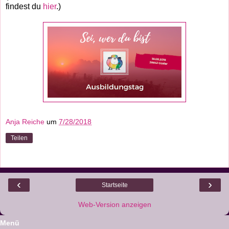
findest du
hier
.)
Anja Reiche
um
7/28/2018
Teilen
‹
›
Startseite
Web-Version anzeigen
Menü