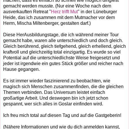
machen, dass es einfach so schnell wie möglich dingfest
gemacht werden musste. (Nur eine Woche nach dem
ausverkauften Retreat "
Herz trifft Mut
" in der Lüneburger
Heide, das ich zusa
mmen mit dem Mutmacher vor dem
Herrn, Mischa Miltenberger, gestalten darf.)
Diese HerAusbildungstage, die ich während meiner Tour
gemacht habe, waren alle unterschiedlich und doch gleich.
Gleich berührend, gleich tiefgehend, gleich erhellend, gleich
kraftvoll und gleichzeitig total einzigartig. Es wurde so viel
Potential auf die unterschiedlichste Weise freigesetzt und
jeder ist irgendwie ein gutes Stück größer und reicher nach
Hause gegangen.
Es ist immer wieder faszinierend zu beobachten, wie
magisch sich Menschen zusammenfinden, die die gleichen
Themen verbinden. Das Universum leistet einfach
großartige Arbeit. Und deswegen bin ich jetzt schon
gespannt, wer sich alles in Goslar einfinden wird.
Ich freu mich total auf diesen Tag und auf die Gastgeberin!
(Nähere Informationen und wie du dich anmelden kannst,