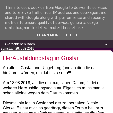
This site uses cookies from Google to deliver its services
and to analyze traffic. Your IP address and user-agent are
shared with Google along with performance and security
metrics to ensure quality of service, generate usage
statistics, and to detect and address abuse.
LEARN MORE
GOT IT
▼
Samstag, 28. Juli 2018
HerAusbildungstag in Goslar
An alle in Goslar und Umgebung (und an die, die da
hinfahren würden, um dabei zu sein)!!!
Am 18.08.2018, an diesem magischen Datum, findet ein
weiterer HerAusbildungstag statt. Eigentlich muss man ja
schon alleine wegen dem Datum kommen.
Diesmal bin ich in Goslar bei der zauberhaften Nicole
Gierke! Es hat mich so gedrängt, diesen Termin bei ihr zu