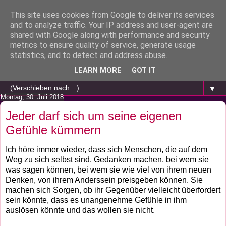
This site uses cookies from Google to deliver its services
and to analyze traffic. Your IP address and user-agent are
shared with Google along with performance and security
metrics to ensure quality of service, generate usage
statistics, and to detect and address abuse.
LEARN MORE
GOT IT
▼
Montag, 30. Juli 2018
Jeder darf sich um seine eigenen
Gefühle kümmern
Ich höre immer wieder, dass sich Menschen, die auf dem
Weg zu sich selbst sind, Gedanken machen, bei wem sie
was sagen können, bei wem sie wie viel von ihrem neuen
Denken, von ihrem Anderssein preisgeben können. Sie
machen sich Sorgen, ob ihr Gegenüber vielleicht überfordert
sein könnte, dass es unangenehme Gefühle in ihm
auslösen könnte und das wollen sie nicht.