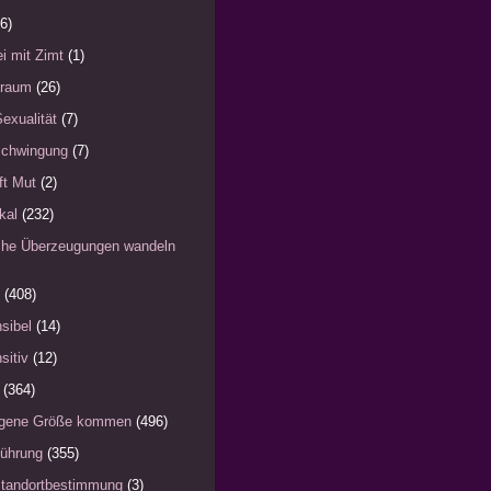
6)
i mit Zimt
(1)
)raum
(26)
Sexualität
(7)
schwingung
(7)
fft Mut
(2)
kal
(232)
iche Überzeugungen wandeln
(408)
sibel
(14)
sitiv
(12)
(364)
eigene Größe kommen
(496)
Führung
(355)
Standortbestimmung
(3)