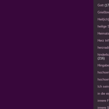
Gott
(17
Grießbre
Heil(ich
heilige 
Heimat
Herz tri
herzradi
hinderl
(216)
Hingabe
hochsen
hochsen
Ich sein
in die 
innere 
innere 