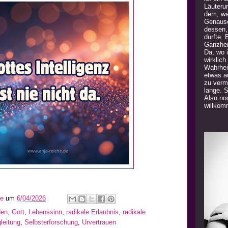
Läuteru
dem, was
Genauso
dessen,
durfte. 
Ganzhei
Da, wo 
wirklich
Wahrhei
etwas a
zu verm
lange. 
Also noc
willkom
he
um
6/04/2026
den
,
Gott
,
Lebenssinn
,
radikale Erlaubnis
,
radikale
leitung
,
Selbsterforschung
,
Urvertrauen