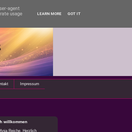
user-agent
erate usage
LEARN MORE
GOT IT
ntakt
Impressum
ch willkommen
 Anja Reiche. Herzlich