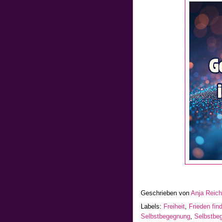
Geschrieben von
Anja Reic
Labels:
Freiheit
,
Frieden fin
Selbstbegegnung
,
Selbstbeg