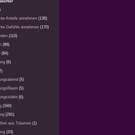
wörter
)
nte Anteile annehmen
(138)
nte Gefühle annehmen
(170)
nden
(110)
h
(88)
g
(84)
ung
(6)
2)
ungsabend
(5)
ungsRaum
(5)
ngsstätte
(6)
g
(160)
ung
(291)
ften aus Träumen
(1)
ing
(33)