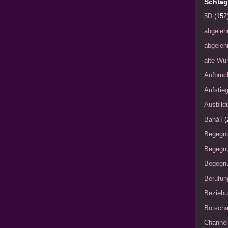
Schlag
5D
(152
abgeleh
abgeleh
alte Wu
Aufbruc
Aufstie
Ausbild
Bahá'í
(
Begegn
Begegn
Begegnu
Berufun
Bezieh
Botscha
Channel