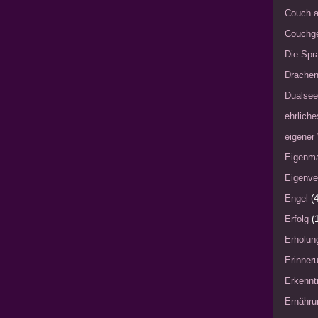
Couch a
Couchg
Die Spra
Drache
Dualsee
ehrliche
eigener
Eigenm
Eigenve
Engel
(4
Erfolg
(
Erholun
Erinner
Erkennt
Ernähru