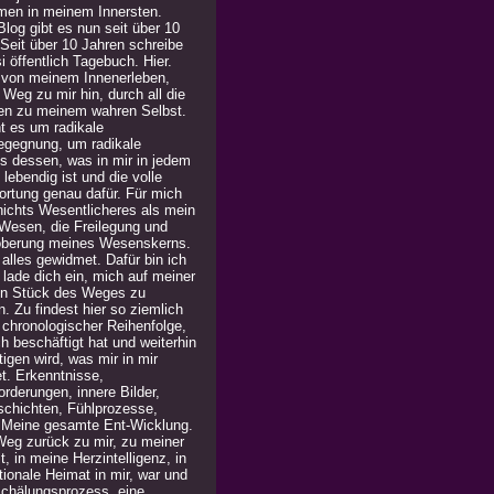
men in meinem Innersten.
log gibt es nun seit über 10
 Seit über 10 Jahren schreibe
i öffentlich Tagebuch. Hier.
 von meinem Innenerleben,
Weg zu mir hin, durch all die
en zu meinem wahren Selbst.
t es um radikale
egegnung, um radikale
is dessen, was in mir in jedem
lebendig ist und die volle
ortung genau dafür. Für mich
 nichts Wesentlicheres als mein
Wesen, die Freilegung und
berung meines Wesenskerns.
alles gewidmet. Dafür bin ich
h lade dich ein, mich auf meiner
in Stück des Weges zu
n. Zu findest hier so ziemlich
n chronologischer Reihenfolge,
h beschäftigt hat und weiterhin
igen wird, was mir in mir
t. Erkenntnisse,
rderungen, innere Bilder,
chichten, Fühlprozesse,
. Meine gesamte Ent-Wicklung.
Weg zurück zu mir, zu meiner
, in meine Herzintelligenz, in
ionale Heimat in mir, war und
 Schälungsprozess, eine