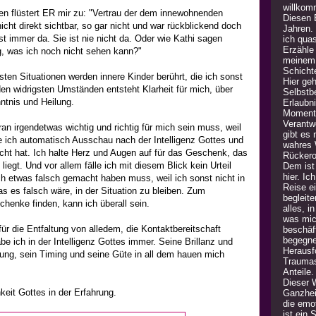
willkom
n flüstert ER mir zu: "Vertrau der dem innewohnenden
Diesen B
 nicht direkt sichtbar, so gar nicht und war rückblickend doch
Jahren.
t immer da. Sie ist nie nicht da. Oder wie Kathi sagen
ich quas
Erzähle
ig, was ich noch nicht sehen kann?"
meinem 
Schicht
ten Situationen werden innere Kinder berührt, die ich sonst
Hier geh
den widrigsten Umständen entsteht Klarheit für mich, über
Selbstb
ntnis und Heilung.
Erlaubn
Moment 
Verantw
an irgendetwas wichtig und richtig für mich sein muss, weil
gibt es
te ich automatisch Ausschau nach der Intelligenz Gottes und
wahres 
cht hat. Ich halte Herz und Augen auf für das Geschenk, das
Rückero
liegt. Und vor allem fälle ich mit diesem Blick kein Urteil
Dem ist 
hier. Ic
ch etwas falsch gemacht haben muss, weil ich sonst nicht in
Reise e
as es falsch wäre, in der Situation zu bleiben. Zum
begleite
henke finden, kann ich überall sein.
alles, i
was mic
ür die Entfaltung von alledem, die Kontaktbereitschaft
beschäft
begegne
be ich in der Intelligenz Gottes immer. Seine Brillanz und
Herausfo
erung, sein Timing und seine Güte in all dem hauen mich
Traumas
Anteile
Dieser 
hkeit Gottes in der Erfahrung.
Ganzheit
die emot
ist ein