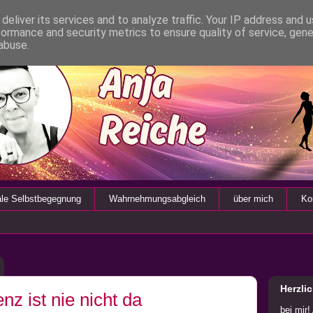
deliver its services and to analyze traffic. Your IP address and 
formance and security metrics to ensure quality of service, gen
abuse.
ale Selbstbegegnung
Wahrnehmungsabgleich
über mich
Ko
Herzli
enz ist nie nicht da
bei mir!