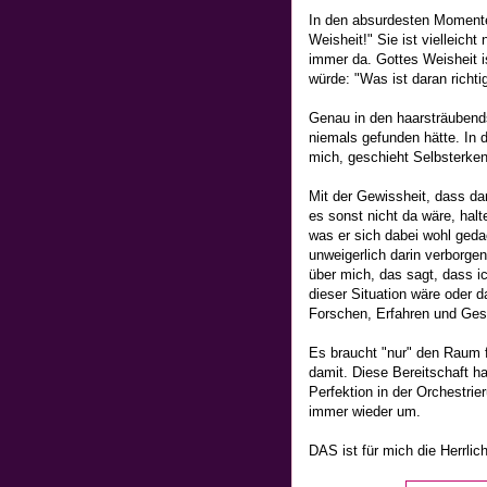
In den absurdesten Momente
Weisheit!" Sie ist vielleicht
immer da. Gottes Weisheit is
würde: "Was ist daran richt
Genau in den haarsträubends
niemals gefunden hätte. In 
mich, geschieht Selbsterken
Mit der Gewissheit, dass dar
es sonst nicht da wäre, hal
was er sich dabei wohl geda
unweigerlich darin verborgen 
über mich, das sagt, dass i
dieser Situation wäre oder d
Forschen, Erfahren und Gesc
Es braucht "nur" den Raum f
damit. Diese Bereitschaft ha
Perfektion in der Orchestri
immer wieder um.
DAS ist für mich die Herrlic