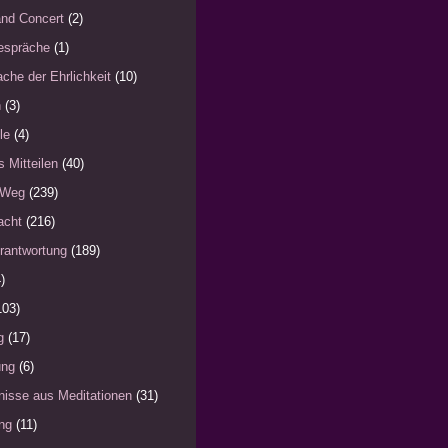
nd Concert
(2)
espräche
(1)
che der Ehrlichkeit
(10)
n
(3)
le
(4)
s Mitteilen
(40)
 Weg
(239)
acht
(216)
rantwortung
(189)
)
103)
g
(17)
ung
(6)
nisse aus Meditationen
(31)
ng
(11)