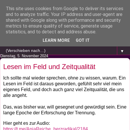
This site uses cookies from Google to deliver its services
and to analyze traffic. Your IP address and user-agent are
shared with Google along with performance and security
metrics to ensure quality of service, generate usage
statistics, and to detect and address abuse.
LEARN MORE
GOT IT
▼
Dienstag, 5. November 2024
Lesen im Feld und Zeitqualität
Ich sollte mal wieder sprechen, ohne zu wissen, warum. Ein
Lesen im Feld ist daraus geworden, gefühlt sehr viel mein
eigenes Feld, und doch auch ganz viel Zeitqualität, die uns
alle angeht.
Das, was bisher war, will gesegnet und gewürdigt sein. Eine
lange Epoche der Erforschung der Trennung.
Hier geht es zur Audio:
https://t.me/AnjaReiche_herzradikal/2184