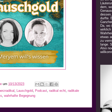
Läuteru
dem, was
Genauso
dessen,
durfte. 
Ganzhei
Da, wo 
wirklich
Wahrhei
etwas a
zu verm
lange. 
Also noc
willkom
he
um
10/13/2023
herzradikal
,
Lauschgold
,
Podcast
,
radikal echt
,
radikale
is
,
wahrhafte Begegnung