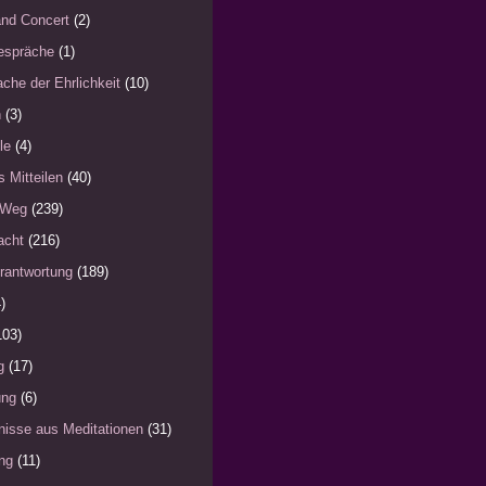
nd Concert
(2)
espräche
(1)
che der Ehrlichkeit
(10)
n
(3)
le
(4)
s Mitteilen
(40)
 Weg
(239)
acht
(216)
rantwortung
(189)
)
103)
g
(17)
ung
(6)
nisse aus Meditationen
(31)
ng
(11)