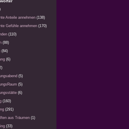
wörter
)
nte Anteile annehmen
(138)
nte Gefühle annehmen
(170)
nden
(110)
h
(88)
g
(84)
ung
(6)
2)
ungsabend
(5)
ungsRaum
(5)
ngsstätte
(6)
g
(160)
ung
(291)
ften aus Träumen
(1)
ing
(33)