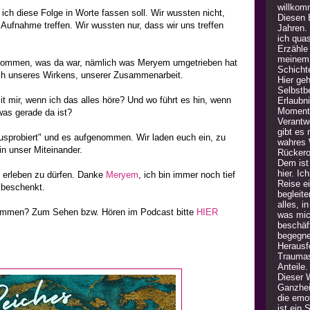
willkom
e ich diese Folge in Worte fassen soll. Wir wussten nicht,
Diesen B
Aufnahme treffen. Wir wussten nur, dass wir uns treffen
Jahren.
ich quas
Erzähle
meinem 
nommen, was da war, nämlich was Meryem umgetrieben hat
Schicht
ch unseres Wirkens, unserer Zusammenarbeit.
Hier geh
Selbstb
mir, wenn ich das alles höre? Und wo führt es hin, wenn
Erlaubn
Moment 
was gerade da ist?
Verantw
gibt es
usprobiert" und es aufgenommen. Wir laden euch ein, zu
wahres 
in unser Miteinander.
Rückero
Dem ist 
hier. Ic
o erleben zu dürfen. Danke
Meryem
, ich bin immer noch tief
Reise e
h beschenkt.
begleite
alles, i
 kommen? Zum Sehen bzw. Hören im Podcast bitte
HIER
was mic
beschäft
begegne
Herausfo
Traumas
Anteile
Dieser 
Ganzheit
die emot
ist ein