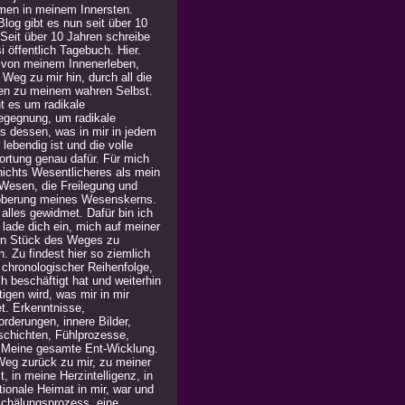
men in meinem Innersten.
log gibt es nun seit über 10
 Seit über 10 Jahren schreibe
i öffentlich Tagebuch. Hier.
 von meinem Innenerleben,
Weg zu mir hin, durch all die
en zu meinem wahren Selbst.
t es um radikale
egegnung, um radikale
is dessen, was in mir in jedem
lebendig ist und die volle
ortung genau dafür. Für mich
 nichts Wesentlicheres als mein
Wesen, die Freilegung und
berung meines Wesenskerns.
alles gewidmet. Dafür bin ich
h lade dich ein, mich auf meiner
in Stück des Weges zu
n. Zu findest hier so ziemlich
n chronologischer Reihenfolge,
h beschäftigt hat und weiterhin
igen wird, was mir in mir
t. Erkenntnisse,
rderungen, innere Bilder,
chichten, Fühlprozesse,
. Meine gesamte Ent-Wicklung.
Weg zurück zu mir, zu meiner
, in meine Herzintelligenz, in
ionale Heimat in mir, war und
 Schälungsprozess, eine