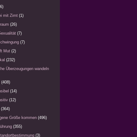
6)
i mit Zimt
(1)
)raum
(26)
Sexualität
(7)
schwingung
(7)
fft Mut
(2)
kal
(232)
iche Überzeugungen wandeln
(408)
sibel
(14)
sitiv
(12)
(364)
eigene Größe kommen
(496)
Führung
(355)
Standortbestimmung
(3)