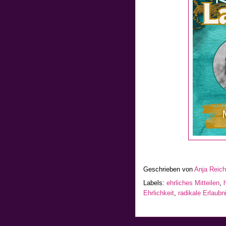
Geschrieben von
Anja Reic
Labels:
ehrliches Mitteilen
,
Ehrlichkeit
,
radikale Erlaubn