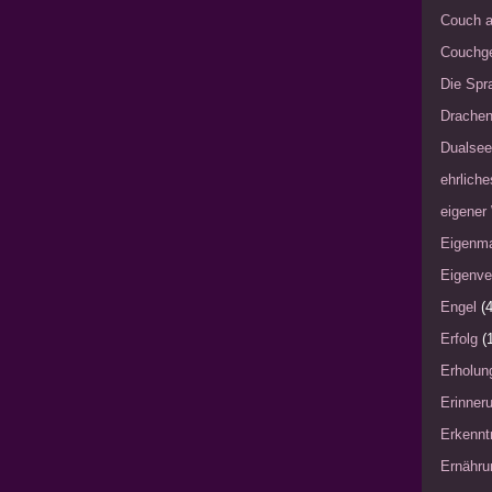
Couch a
Couchg
Die Spra
Drache
Dualsee
ehrliche
eigener
Eigenm
Eigenve
Engel
(4
Erfolg
(
Erholun
Erinner
Erkennt
Ernähru