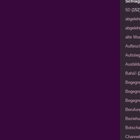
Schlag
5D
(152
abgeleh
abgeleh
alte Wu
Aufbruc
Aufstie
Ausbild
Bahá'í
(
Begegn
Begegn
Begegnu
Berufun
Bezieh
Botscha
Channel