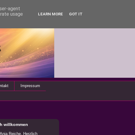
user-agent
erate usage
LEARN MORE
GOT IT
ntakt
Impressum
ch willkommen
 Anja Reiche. Herzlich