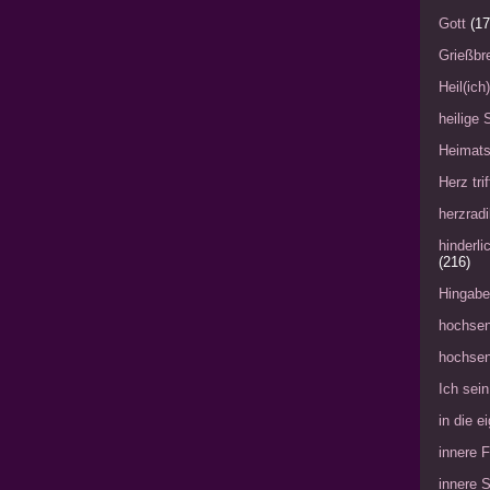
Gott
(17
Grießbre
Heil(ich
heilige 
Heimat
Herz tri
herzradi
hinderl
(216)
Hingabe
hochsen
hochsen
Ich sein
in die 
innere 
innere 