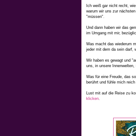
Ich weiß gar nicht recht, wi
warum wir uns zur nächsten 
"müssen".
Und dann haben wir das ge
im Umgang mit mir, bezügli
Was macht das wiederum mit 
jeder mit dem da sein darf, 
Wir haben es gewagt und "a
uns, in unsere Innenwelten, 
Was für eine Freude, das s
berührt und fühle mich reic
Lust mit auf die Reise zu
klicken
.