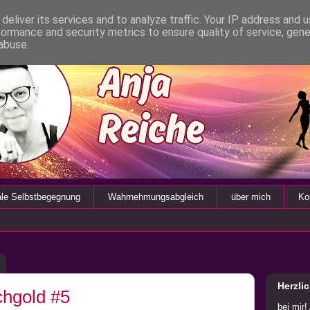
deliver its services and to analyze traffic. Your IP address and 
formance and security metrics to ensure quality of service, gen
abuse.
ale Selbstbegegnung
Wahrnehmungsabgleich
über mich
Ko
Herzli
chgold #5
bei mir!