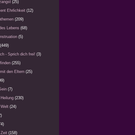
zangst
(25)
ent Ehrlichkeit
(12)
nthemen
(209)
des Lebens
(68)
nstruation
(5)
(449)
ch - Sprich dich frei!
(3)
finden
(255)
mit den Eltern
(25)
99)
Sein
(7)
 Heilung
(230)
 Welt
(24)
2)
74)
 Zeit
(158)