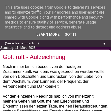
This site uses cookies from Google to deliver its services
and to analyze traffic. Your IP address and user-agent are
shared with Google along with performance and security
metrics to ensure quality of service, generate usage
statistics, and to detect and address abuse.
LEARN MORE
GOT IT
▼
Samstag, 11. März 2023
Gott ruft - Aufzeichnung
Noch immer bin ich beseelt von der heutigen
Zusammenkunft, von dem, was gesprochen werden wollte,
von den Botschaften und Eindrücken, von der Liebe, von
dem Wachstum, vom Erinnern, der Frequenz, der
Verbundenheit und Dankbarkeit.
Vor den einzelnen Readings hab ich von mir erzählt,
meinem Gehen mit Gott, meinen Erlebnissen und
Erkenntnissen der letzten Tage, meinen Herausforderungen,