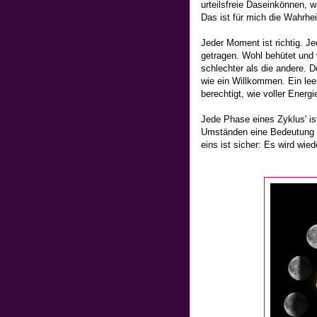
urteilsfreie Daseinkönnen, w
Das ist für mich die Wahrhe
Jeder Moment ist richtig. Je
getragen. Wohl behütet und 
schlechter als die andere. D
wie ein Willkommen. Ein leer
berechtigt, wie voller Energi
Jede Phase eines Zyklus' is
Umständen eine Bedeutung be
eins ist sicher: Es wird wied