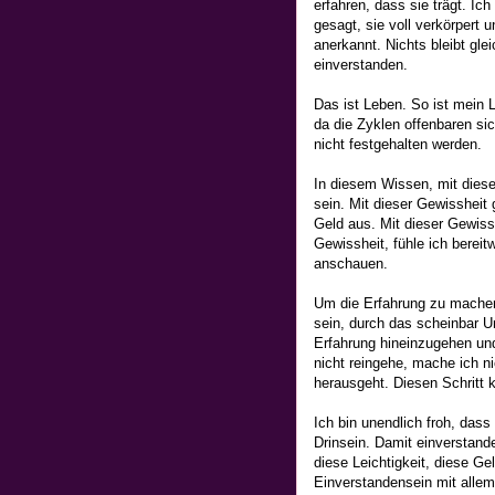
erfahren, dass sie trägt. I
gesagt, sie voll verkörpert
anerkannt. Nichts bleibt gle
einverstanden.
Das ist Leben. So ist mein L
da die Zyklen offenbaren sic
nicht festgehalten werden.
In diesem Wissen, mit dies
sein. Mit dieser Gewissheit 
Geld aus. Mit dieser Gewiss
Gewissheit, fühle ich bereit
anschauen.
Um die Erfahrung zu machen,
sein, durch das scheinbar U
Erfahrung hineinzugehen und
nicht reingehe, mache ich ni
herausgeht. Diesen Schritt
Ich bin unendlich froh, das
Drinsein. Damit einverstand
diese Leichtigkeit, diese Ge
Einverstandensein mit allem