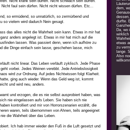
ifen. Nicht krank sein dürfen. Nicht schwach sein dürfen.
Läuteru
Nicht faul sein dürfen. Nicht nicht wissen dürfen. Etc...
dem, was
Genauso
end, so ermüdend, so unnatürlich, so zermürbend und
dessen,
durfte. 
u so vielem wird dadurch Nein gesagt.
Ganzhei
Da, wo 
ss das alles nicht die Wahrheit sein kann. Etwas in mir hat
wirklich
ganz anders angelegt ist. Etwas in mir hat mich auf die
Wahrhei
usfinden lassen. Was passiert denn, wenn ich aufhöre zu
etwas a
zu verm
und die Dinge einfach sein lasse, geschehen lasse, mich
lange. 
Also noc
willkom
läuft nicht linear. Das Leben verläuft zyklisch. Jede Phase
geht vorbei. Jedes Weinen verebbt. Jede Antriebslosigkeit
aos wird zur Ordnung. Auf jedes Nichtwissen folgt Klarheit.
hatte, ging auch wieder. Wenn das Geld weg ist, kommt
icht und wird neu, anders.
rnt und erzogen, die es nie selbst ausprobiert haben, was
 sich nie eingelassen aufs Leben. Sie haben sich nie
haben kontrolliert und mir von Horrorszenarien erzählt, die
nneren waren, teils übernommen von Ahnen, teils angeeignet
nie die Wahrheit über das Leben.
obiert. Ich hab immer wieder den Fuß in die Luft gesetzt und