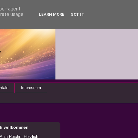
user-agent
erate usage
LEARN MORE
GOT IT
ntakt
Impressum
ch willkommen
 Anja Reiche. Herzlich