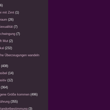
6)
i mit Zimt
(1)
)raum
(26)
Sexualität
(7)
schwingung
(7)
fft Mut
(2)
kal
(232)
iche Überzeugungen wandeln
(408)
sibel
(14)
sitiv
(12)
(364)
eigene Größe kommen
(496)
Führung
(355)
Standortbestimmung
(3)