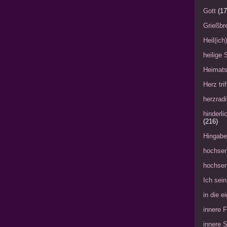
Gott
(17
Grießbre
Heil(ich
heilige 
Heimat
Herz tri
herzradi
hinderl
(216)
Hingabe
hochsen
hochsen
Ich sein
in die 
innere 
innere 