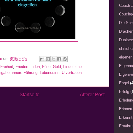
Couch a
Couchg
Die Spra
Drache
Dualsee
ehrliche
eigener
he
um
8/16/2025
Eigenm
,
Freiheit
,
Frieden finden
,
Fülle
,
Geld
,
hinderliche
ngabe
,
innere Führung
,
Lebenssinn
,
Urvertrauen
Eigenve
Engel
(4
Erfolg
(
Startseite
Älterer Post
Erholun
Erinner
Erkennt
Ernähru