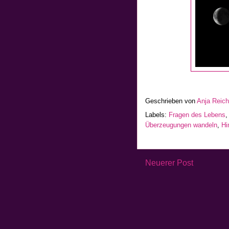
Geschrieben von
Anja Reic
Labels:
Fragen des Lebens
Überzeugungen wandeln
,
Hi
Neuerer Post