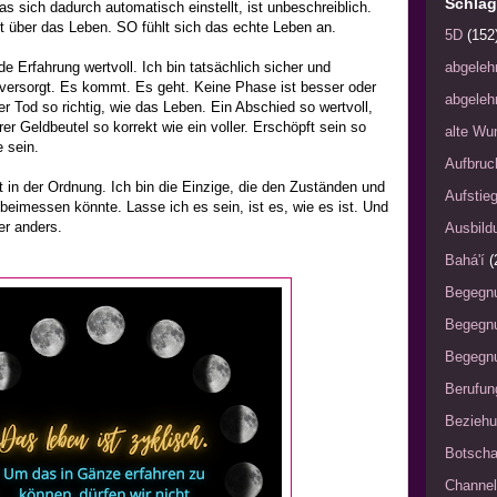
Schlag
as sich dadurch automatisch einstellt, ist unbeschreiblich.
it über das Leben. SO fühlt sich das echte Leben an.
5D
(152
de Erfahrung wertvoll. Ich bin tatsächlich sicher und
abgeleh
versorgt. Es kommt. Es geht. Keine Phase ist besser oder
abgeleh
er Tod so richtig, wie das Leben. Ein Abschied so wertvoll,
er Geldbeutel so korrekt wie ein voller. Erschöpft sein so
alte Wu
e sein.
Aufbruc
t in der Ordnung. Ich bin die Einzige, die den Zuständen und
Aufstie
imessen könnte. Lasse ich es sein, ist es, wie es ist. Und
er anders.
Ausbild
Bahá'í
(
Begegn
Begegn
Begegnu
Berufun
Bezieh
Botscha
Channel