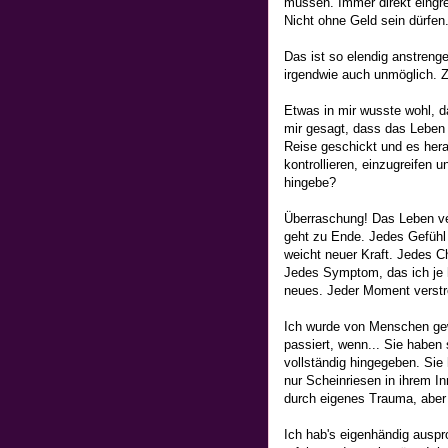
müssen. Immer direkt eingre
Nicht ohne Geld sein dürfen. 
Das ist so elendig anstreng
irgendwie auch unmöglich. Z
Etwas in mir wusste wohl, da
mir gesagt, dass das Leben 
Reise geschickt und es hera
kontrollieren, einzugreifen 
hingebe?
Überraschung! Das Leben ver
geht zu Ende. Jedes Gefühl 
weicht neuer Kraft. Jedes Ch
Jedes Symptom, das ich je 
neues. Jeder Moment verstre
Ich wurde von Menschen gewa
passiert, wenn... Sie haben
vollständig hingegeben. Sie 
nur Scheinriesen in ihrem I
durch eigenes Trauma, aber 
Ich hab's eigenhändig auspr