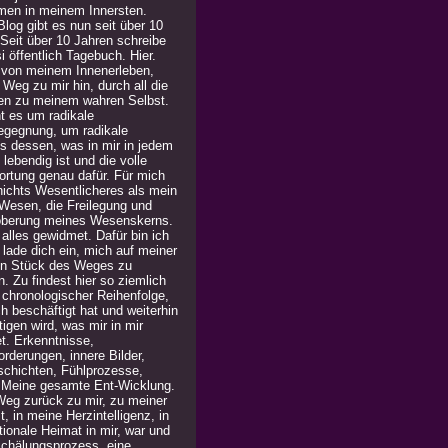
men in meinem Innersten.
log gibt es nun seit über 10
 Seit über 10 Jahren schreibe
i öffentlich Tagebuch. Hier.
 von meinem Innenerleben,
Weg zu mir hin, durch all die
en zu meinem wahren Selbst.
t es um radikale
egegnung, um radikale
is dessen, was in mir in jedem
lebendig ist und die volle
ortung genau dafür. Für mich
 nichts Wesentlicheres als mein
Wesen, die Freilegung und
berung meines Wesenskerns.
alles gewidmet. Dafür bin ich
h lade dich ein, mich auf meiner
in Stück des Weges zu
n. Zu findest hier so ziemlich
n chronologischer Reihenfolge,
h beschäftigt hat und weiterhin
igen wird, was mir in mir
t. Erkenntnisse,
rderungen, innere Bilder,
chichten, Fühlprozesse,
. Meine gesamte Ent-Wicklung.
Weg zurück zu mir, zu meiner
, in meine Herzintelligenz, in
ionale Heimat in mir, war und
 Schälungsprozess, eine