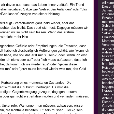
willkom
 wir davon aus, dass das Leben linear verläuft. Ein Trend
Diesen B
n eher negativer. Sätze wie "wehret den Anfängen" oder "das
Jahren.
nreißen lassen" zeugen von dieser Haltung.
ich quas
Erzähle
meinem 
überzeugt - verschwindet ganz bald wieder, aber das
Schicht
hte, das bleibt. Das setzt sich fest. Dagegen müssen wir
Hier geh
 können wir so nicht sein lassen. Wenn das erstmal
Selbstb
wir nicht mehr Herr...
Erlaubn
Moment 
Verantw
ngenehme Gefühle oder Empfindungen, die Tatsache, dass
gibt es
 oft habe ich diesbezüglich Äußerungen gehört, wie "wenn ich
wahres 
 habe, wie soll das erst mit 80 sein?" oder "wenn ich erst
Rückero
öre ich nie wieder auf" oder "ich muss aufpassen, dass ich
Dem ist 
hier. Ic
sche, da komm ich nie wieder raus" oder "gegen diese
Reise e
was tun" oder "jetzt muss ich mal wieder was tun, das Geld
begleite
alles, i
was mic
ren Fortsetzung eines momentanen Zustandes. Die
beschäft
begegne
t wird auf die Zukunft übertragen. Es wird die
Herausfo
twendigen Gegenbewegung gezogen, dagegen steuern
Traumas
 oder gar nicht erst erfahren wollen und verhindern müssen.
Anteile
Dieser 
. Unkenrufe, Warnungen, tun müssen, aufpassen, wissen
Ganzheit
die emot
ein, die Kontrolle behalten. Fit sein müssen. Fleißig sein
ist ein