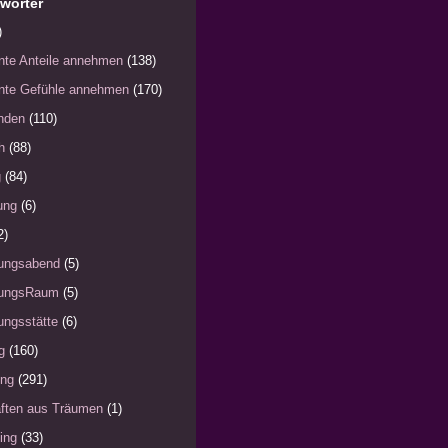
wörter
)
nte Anteile annehmen
(138)
nte Gefühle annehmen
(170)
nden
(110)
h
(88)
g
(84)
ung
(6)
2)
ungsabend
(5)
ungsRaum
(5)
ngsstätte
(6)
g
(160)
ung
(291)
ften aus Träumen
(1)
ing
(33)