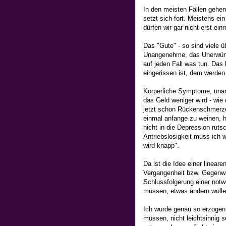
In den meisten Fällen gehen
setzt sich fort. Meistens ei
dürfen wir gar nicht erst ei
Das "Gute" - so sind viele 
Unangenehme, das Unerwünsc
auf jeden Fall was tun. Das
eingerissen ist, dem werden 
Körperliche Symptome, una
das Geld weniger wird - wie
jetzt schon Rückenschmerzen
einmal anfange zu weinen, h
nicht in die Depression rut
Antriebslosigkeit muss ich 
wird knapp".
Da ist die Idee einer linea
Vergangenheit bzw. Gegenwar
Schlussfolgerung einer no
müssen, etwas ändern wollen
Ich wurde genau so erzogen
müssen, nicht leichtsinnig s