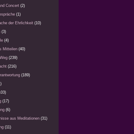
nd Concert
(2)
espräche
(1)
che der Ehrlichkeit
(10)
n
(3)
le
(4)
s Mitteilen
(40)
 Weg
(239)
acht
(216)
rantwortung
(189)
)
103)
g
(17)
ung
(6)
nisse aus Meditationen
(31)
ng
(11)