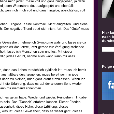
ch habe mich jeder Phase voll und ganz hingegeben, ja dazu
 und jeden Widerstand dazu aufgespürt und ebenfalls
ich, wenn ich mich voll und ganz hingebe, absichtslos, voll
eben. Hingabe. Keine Kontrolle. Nicht eingreifen. Und siehe
h. Der negative Trend setzt sich nicht fort. Das "Gute" muss
Hier k
nach 
durch
er Gewissheit, nehme ich Symptome wahr und lasse sie da
geben wir das letzte, jetzt gerade zur Verfügung stehende
heit, lasse ich Menschen sein und los. Mit dieser
willig jedes Gefühl, nehme alles wahr, kann mir alles
Folge 
 dass das Leben tatsächlich zyklisch ist, muss ich bereit
naushaltbare durchzugehen, muss bereit sein, in jede
 darin zu bleiben, mich ganz drauf einzulassen. Wenn ich
cht die Erfahrung, dass es auf der anderen Seite wieder
 kann mir niemand abnehmen.
s ich es getan habe. Wieder und wieder. Reingehen. Hingabe.
en sein. Das "Danach" erfahren können. Dieser Frieden,
lassenheit, diese Ruhe, diese Erfüllung, dieses
, was ist, diese Gewissheit, dass es weiter geht, dieses