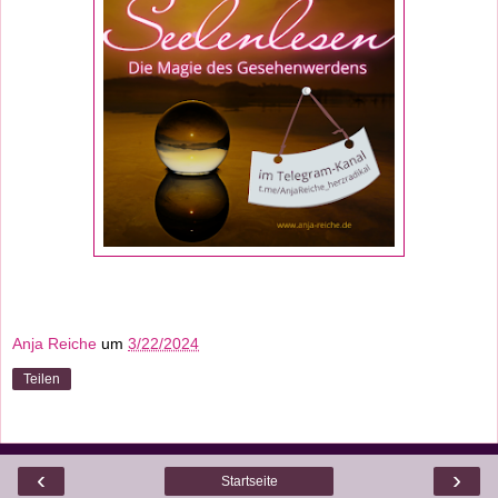
Anja Reiche
um
3/22/2024
Teilen
‹
›
Startseite