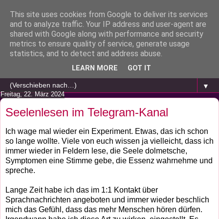
This site uses cookies from Google to deliver its services
and to analyze traffic. Your IP address and user-agent are
shared with Google along with performance and security
metrics to ensure quality of service, generate usage
statistics, and to detect and address abuse.
LEARN MORE
GOT IT
▼
Freitag, 22. März 2024
Seelenlesen im Telegram-Kanal
Ich wage mal wieder ein Experiment. Etwas, das ich schon
so lange wollte. Viele von euch wissen ja vielleicht, dass ich
immer wieder in Feldern lese, die Seele dolmetsche,
Symptomen eine Stimme gebe, die Essenz wahrnehme und
spreche.
Lange Zeit habe ich das im 1:1 Kontakt über
Sprachnachrichten angeboten und immer wieder beschlich
mich das Gefühl, dass das mehr Menschen hören dürfen.