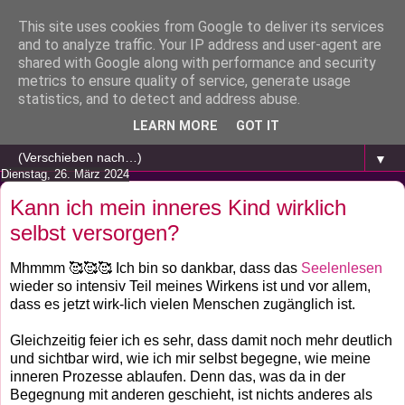
This site uses cookies from Google to deliver its services
and to analyze traffic. Your IP address and user-agent are
shared with Google along with performance and security
metrics to ensure quality of service, generate usage
statistics, and to detect and address abuse.
LEARN MORE
GOT IT
▼
Dienstag, 26. März 2024
Kann ich mein inneres Kind wirklich
selbst versorgen?
Mhmmm 🥰🥰🥰 Ich bin so dankbar, dass das
Seelenlesen
wieder so intensiv Teil meines Wirkens ist und vor allem,
dass es jetzt wirk-lich vielen Menschen zugänglich ist.
Gleichzeitig feier ich es sehr, dass damit noch mehr deutlich
und sichtbar wird, wie ich mir selbst begegne, wie meine
inneren Prozesse ablaufen. Denn das, was da in der
Begegnung mit anderen geschieht, ist nichts anderes als