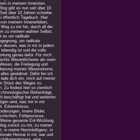
men in meinem Innersten.
log gibt es nun seit über 10
 Seit über 10 Jahren schreibe
i öffentlich Tagebuch. Hier.
 von meinem Innenerleben,
Weg zu mir hin, durch all die
en zu meinem wahren Selbst.
t es um radikale
egegnung, um radikale
is dessen, was in mir in jedem
lebendig ist und die volle
ortung genau dafür. Für mich
 nichts Wesentlicheres als mein
Wesen, die Freilegung und
berung meines Wesenskerns.
alles gewidmet. Dafür bin ich
h lade dich ein, mich auf meiner
in Stück des Weges zu
n. Zu findest hier so ziemlich
n chronologischer Reihenfolge,
h beschäftigt hat und weiterhin
igen wird, was mir in mir
t. Erkenntnisse,
rderungen, innere Bilder,
chichten, Fühlprozesse,
. Meine gesamte Ent-Wicklung.
Weg zurück zu mir, zu meiner
, in meine Herzintelligenz, in
ionale Heimat in mir, war und
 Schälungsprozess, eine