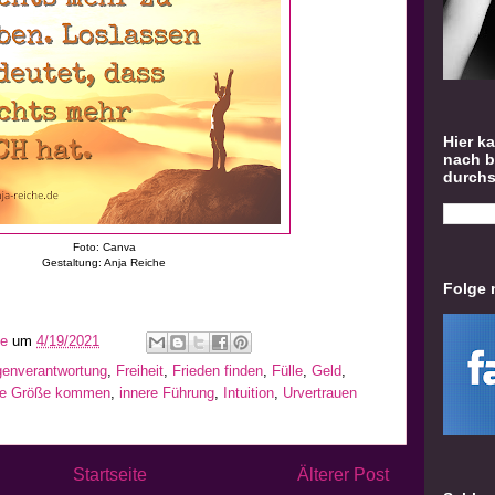
Hier k
nach 
durch
Foto: Canva
Gestaltung: Anja Reiche
Folge 
he
um
4/19/2021
genverantwortung
,
Freiheit
,
Frieden finden
,
Fülle
,
Geld
,
ene Größe kommen
,
innere Führung
,
Intuition
,
Urvertrauen
Startseite
Älterer Post