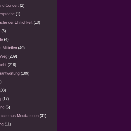
nd Concert
(2)
espräche
(1)
che der Ehrlichkeit
(10)
n
(3)
le
(4)
s Mitteilen
(40)
 Weg
(239)
acht
(216)
rantwortung
(189)
)
103)
g
(17)
ung
(6)
nisse aus Meditationen
(31)
ng
(11)