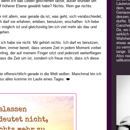
n, wenn ich das Leben geschehen lasse, außer Wunder um
Läuteru
 höherer Ebene gewählt habe? Nichts. Rein gar nichts.
dem, was
Genauso
e mit allem, was gerade da ist, was geht, sich verabschiedet,
dessen,
durfte. 
Ich darf sie erfahren, erleben, benutzen, erschaffen. Ich liebe
Ganzhei
 möglich ist und gleichzeitig bin ich viel mehr als das und
Da, wo 
gehen.
wirklich
Wahrhei
ich habe sie nicht. Mir gehört nichts. Ich darf es benutzen,
etwas a
zu verm
lten, immer bereit, dass unsere Zeit in jedem Moment vorbei
lange. 
ling, der auf meinem Finger sitzt und jederzeit weiterfliegen
Also noc
dass die Zeit um ist, sondern ich freue mich, dass ich diese
willkom
e offensichtlich gerade in die Welt wollen. Manchmal bin ich
h so alles komme im Laufe eines Tages. ❤️