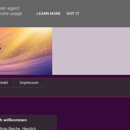
user-agent
erate usage
LEARN MORE
GOT IT
ntakt
Impressum
ch willkommen
 Anja Reiche. Herzlich