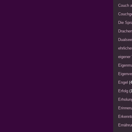
Couch a
Couchg
Die Spra
Drache
Dualsee
ehrliche
eigener
Eigenm
Eigenve
Engel
(4
Erfolg
(
Erholun
Erinner
Erkennt
Ernähru