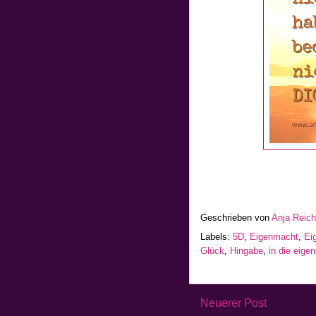
Geschrieben von
Anja Reic
Labels:
5D
,
Eigenmacht
,
Ei
Glück
,
Hingabe
,
in die eig
Neuerer Post