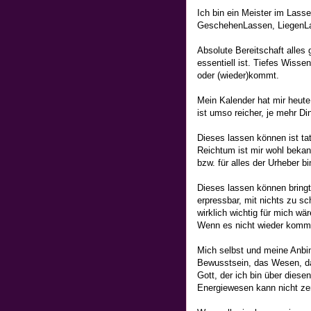
Ich bin ein Meister im Las
GeschehenLassen, LiegenL
Absolute Bereitschaft alles 
essentiell ist. Tiefes Wissen
oder (wieder)kommt.
Mein Kalender hat mir heut
ist umso reicher, je mehr Di
Dieses lassen können ist ta
Reichtum ist mir wohl bekann
bzw. für alles der Urheber b
Dieses lassen können bringt 
erpressbar, mit nichts zu s
wirklich wichtig für mich w
Wenn es nicht wieder kommt,
Mich selbst und meine Anbin
Bewusstsein, das Wesen, da
Gott, der ich bin über diese
Energiewesen kann nicht zer