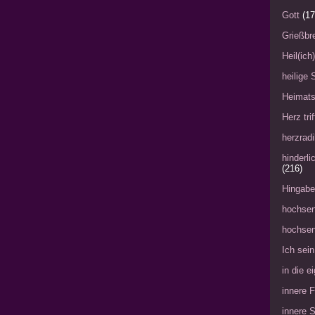
Gott
(17
Grießbre
Heil(ich
heilige 
Heimat
Herz tri
herzradi
hinderl
(216)
Hingabe
hochsen
hochsen
Ich sein
in die 
innere 
innere 