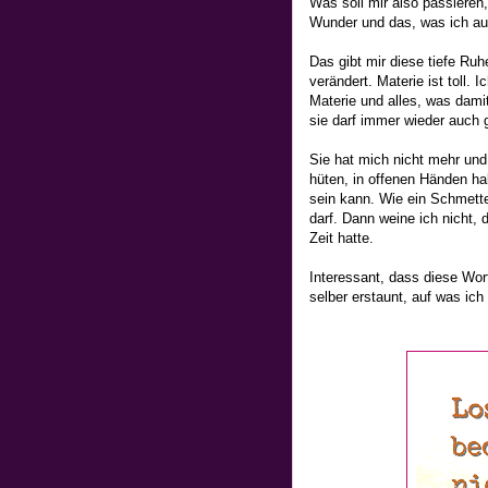
Was soll mir also passiere
Wunder und das, was ich auf
Das gibt mir diese tiefe Ruh
verändert. Materie ist toll. 
Materie und alles, was damit
sie darf immer wieder auch 
Sie hat mich nicht mehr und 
hüten, in offenen Händen ha
sein kann. Wie ein Schmetter
darf. Dann weine ich nicht, 
Zeit hatte.
Interessant, dass diese Wort
selber erstaunt, auf was ic