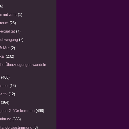
6)
i mit Zimt
(1)
)raum
(26)
Sexualität
(7)
schwingung
(7)
fft Mut
(2)
kal
(232)
iche Überzeugungen wandeln
(408)
sibel
(14)
sitiv
(12)
(364)
eigene Größe kommen
(496)
Führung
(355)
Standortbestimmung
(3)