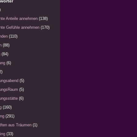
wörter
)
nte Anteile annehmen
(138)
nte Gefühle annehmen
(170)
nden
(110)
h
(88)
g
(84)
ung
(6)
2)
ungsabend
(5)
ungsRaum
(5)
ngsstätte
(6)
g
(160)
ung
(291)
ften aus Träumen
(1)
ing
(33)