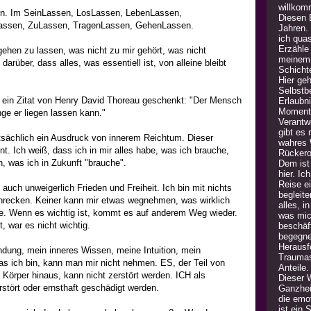
willkom
sen. Im SeinLassen, LosLassen, LebenLassen,
Diesen B
assen, ZuLassen, TragenLassen, GehenLassen.
Jahren.
ich quas
Erzähle
gehen zu lassen, was nicht zu mir gehört, was nicht
meinem 
 darüber, dass alles, was essentiell ist, von alleine bleibt
Schicht
Hier geh
Selbstb
e ein Zitat von Henry David Thoreau geschenkt: "Der Mensch
Erlaubn
Moment 
nge er liegen lassen kann."
Verantw
gibt es
tsächlich ein Ausdruck von innerem Reichtum. Dieser
wahres 
t. Ich weiß, dass ich in mir alles habe, was ich brauche,
Rückero
in, was ich in Zukunft "brauche".
Dem ist 
hier. Ic
Reise e
auch unweigerlich Frieden und Freiheit. Ich bin mit nichts
begleite
chrecken. Keiner kann mir etwas wegnehmen, was wirklich
alles, i
äre. Wenn es wichtig ist, kommt es auf anderem Weg wieder.
was mic
 war es nicht wichtig.
beschäft
begegne
Herausfo
dung, mein inneres Wissen, meine Intuition, mein
Traumas
s ich bin, kann man mir nicht nehmen. ES, der Teil von
Anteile
n Körper hinaus, kann nicht zerstört werden. ICH als
Dieser 
stört oder ernsthaft geschädigt werden.
Ganzheit
die emot
ist ein