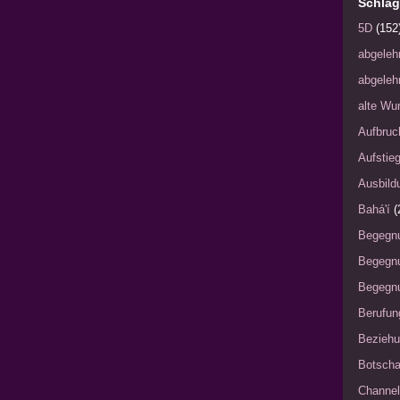
Schlag
5D
(152
abgeleh
abgeleh
alte Wu
Aufbruc
Aufstie
Ausbild
Bahá'í
(
Begegn
Begegn
Begegnu
Berufun
Bezieh
Botscha
Channel