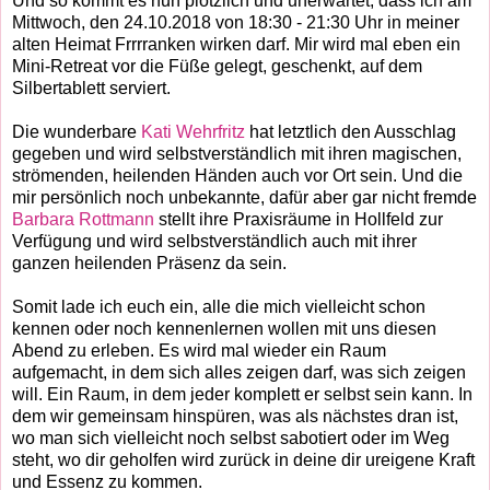
Und so kommt es nun plötzlich und unerwartet, dass ich am
Mittwoch, den 24.10.2018 von 18:30 - 21:30 Uhr in meiner
alten Hei
mat Frrrranken wirken darf. Mir wird mal eben ein
Mini-Retreat vor die Füße gelegt, geschenkt, auf dem
Silbertablett serviert.
Die wunderbare
Kati Wehrfritz
hat letztlich den Ausschlag
gegeben und wird selbstverständlich mit ihren magischen,
strömenden, heilenden Händen auch vor Ort sein. Und die
mir persönlich noch unbekannte, dafür aber gar nicht fremde
Barbara Rottmann
stellt ihre Praxisräume in Hollfeld zur
Verfügung und wird selbstverständlich auch mit ihrer
ganzen heilenden Präsenz da sein.
Somit lade ich euch ein, alle die mich vielleicht schon
kennen oder noch kennenlernen wollen mit uns diesen
Abend zu erleben. Es wird mal wieder ein Raum
aufgemacht, in dem sich alles zeigen darf, was sich zeigen
will. Ein Raum, in dem jeder komplett er selbst sein kann. In
dem wir gemeinsam hinspüren, was als nächstes dran ist,
wo man sich vielleicht noch selbst sabotiert oder im Weg
steht, wo dir geholfen wird zurück in deine dir ureigene Kraft
und Essenz zu kommen.