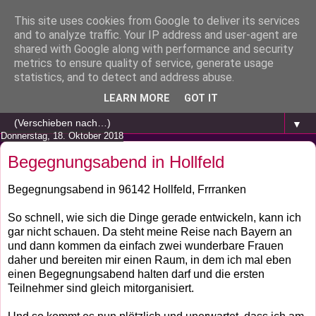
This site uses cookies from Google to deliver its services
and to analyze traffic. Your IP address and user-agent are
shared with Google along with performance and security
metrics to ensure quality of service, generate usage
statistics, and to detect and address abuse.
LEARN MORE
GOT IT
▼
Donnerstag, 18. Oktober 2018
Begegnungsabend in Hollfeld
Begegnungsabend in 96142 Hollfeld, Frrranken
So schnell, wie sich die Dinge gerade entwickeln, kann ich
gar nicht schauen. Da steht meine Reise nach Bayern an
und dann kommen da einfach zwei wunderbare Frauen
daher und bereiten mir einen Raum, in dem ich mal eben
einen Begegnungsabend halten darf und die ersten
Teilnehmer sind gleich mitorganisiert.