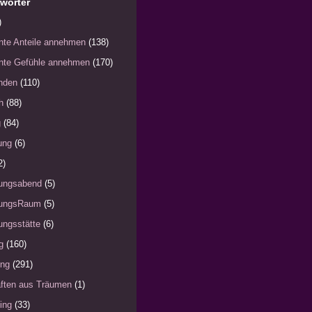
wörter
)
nte Anteile annehmen
(138)
nte Gefühle annehmen
(170)
nden
(110)
h
(88)
g
(84)
ung
(6)
2)
ungsabend
(5)
ungsRaum
(5)
ngsstätte
(6)
g
(160)
ung
(291)
ften aus Träumen
(1)
ing
(33)