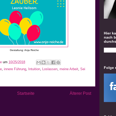
Hier k
nach 
durch
Gestaltung: Anja Reiche
he
um
10/25/2018
Folge 
be
,
innere Führung
,
Intuition
,
Loslassen
,
meine Arbeit
,
Sei
Startseite
Älterer Post