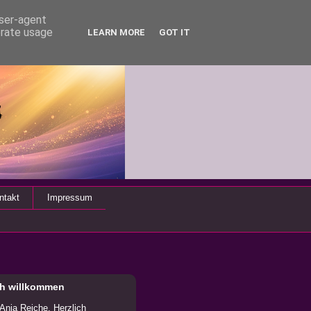
user-agent
erate usage
LEARN MORE
GOT IT
ntakt
Impressum
ch willkommen
 Anja Reiche. Herzlich