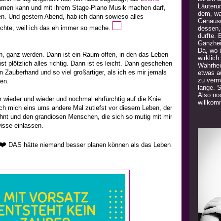
Läuteru
ommen kann und mit ihrem Stage-Piano Musik machen darf,
dem, was
n. Und gestern Abend, hab ich dann sowieso alles
Genauso
chte, weil ich das eh immer so mache.
dessen,
durfte. 
Ganzhei
Da, wo 
h, ganz werden. Dann ist ein Raum offen, in den das Leben
wirklich
ist plötzlich alles richtig. Dann ist es leicht. Dann geschehen
Wahrhei
n Zauberhand und so viel großartiger, als ich es mir jemals
etwas a
zu verm
en.
lange. 
Also noc
wieder und wieder und nochmal ehrfürchtig auf die Knie
willkom
ch mich eins ums andere Mal zutiefst vor diesem Leben, der
wohnt und den grandiosen Menschen, die sich so mutig mit mir
isse einlassen.
❤️
DAS hätte niemand besser planen können als das Leben