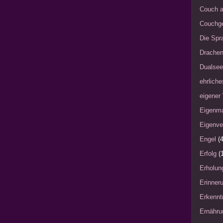
Couch a
Couchg
Die Spra
Drache
Dualsee
ehrliche
eigener
Eigenm
Eigenve
Engel
(4
Erfolg
(
Erholun
Erinner
Erkennt
Ernähru