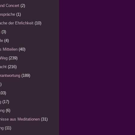
nd Concert
(2)
espräche
(1)
che der Ehrlichkeit
(10)
n
(3)
le
(4)
s Mitteilen
(40)
 Weg
(239)
acht
(216)
rantwortung
(189)
)
103)
g
(17)
ung
(6)
nisse aus Meditationen
(31)
ng
(11)