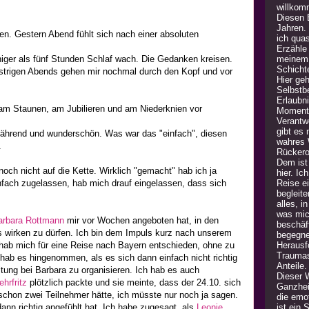
willkom
Diesen B
Jahren.
n. Gestern Abend fühlt sich nach einer absoluten
ich quas
Erzähle
meinem 
niger als fünf Stunden Schlaf wach. Die Gedanken kreisen.
Schicht
trigen Abends gehen mir nochmal durch den Kopf und vor
Hier geh
Selbstb
Erlaubn
r am Staunen, am Jubilieren und am Niederknien vor
Moment 
Verantw
gibt es
ährend und wunderschön. Was war das "einfach", diesen
wahres 
.
Rückero
Dem ist 
noch nicht auf die Kette. Wirklich "gemacht" hab ich ja
hier. Ic
Reise e
infach zugelassen, hab mich drauf eingelassen, dass sich
begleite
alles, i
was mic
arbara Rottmann
mir vor Wochen angeboten hat, in den
beschäft
s wirken zu dürfen. Ich bin dem Impuls kurz nach unserem
begegne
Herausfo
 hab mich für eine Reise nach Bayern entschieden, ohne zu
Traumas
 hab es hingenommen, als es sich dann einfach nicht richtig
Anteile
ltung bei Barbara zu organisieren. Ich hab es auch
Dieser 
hrfritz
plötzlich packte und sie meinte, dass der 24.10. sich
Ganzheit
 schon zwei Teilnehmer hätte, ich müsste nur noch ja sagen.
die emot
ist ein
ann richtig angefühlt hat. Ich habe zugesagt, als
Leonie