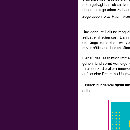
mich gefragt hat, ob sie k
ohne sie je gesehen zu habe
zugelassen, was Raum brau
Und dann ist Heilung möglic
selbst einfließen darf. Dann 
die Dinge von selbst, wie vo
zuvor hätte ausdenken könn
Genau das lässt mich immer 
gehen. Und somit verneige i
Intelligenz, die allem inne
auf so eine Reise ins Ungew
❤️
❤️
❤️
Einfach nur danke!
selbst.