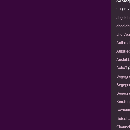
Schlag
5D
(152
abgeleh
abgeleh
alte Wu
Aufbruc
Aufstie
Ausbild
Bahá'í
(
Begegn
Begegn
Begegnu
Berufun
Bezieh
Botscha
Channel