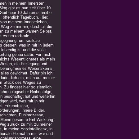
men in meinem Innersten.
log gibt es nun seit über 10
 Seit über 10 Jahren schreibe
i öffentlich Tagebuch. Hier.
 von meinem Innenerleben,
Weg zu mir hin, durch all die
en zu meinem wahren Selbst.
t es um radikale
egegnung, um radikale
is dessen, was in mir in jedem
lebendig ist und die volle
ortung genau dafür. Für mich
 nichts Wesentlicheres als mein
Wesen, die Freilegung und
berung meines Wesenskerns.
alles gewidmet. Dafür bin ich
h lade dich ein, mich auf meiner
in Stück des Weges zu
n. Zu findest hier so ziemlich
n chronologischer Reihenfolge,
h beschäftigt hat und weiterhin
igen wird, was mir in mir
t. Erkenntnisse,
rderungen, innere Bilder,
chichten, Fühlprozesse,
. Meine gesamte Ent-Wicklung.
Weg zurück zu mir, zu meiner
, in meine Herzintelligenz, in
ionale Heimat in mir, war und
 Schälungsprozess, eine