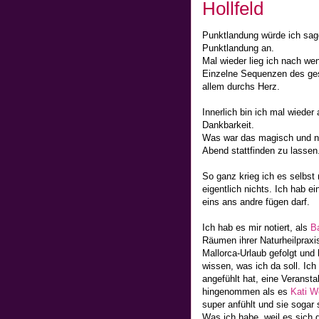
Hollfeld
Punktlandung würde ich sage
Punktlandung an.
Mal wieder lieg ich nach we
Einzelne Sequenzen des ges
allem durchs Herz.
Innerlich bin ich mal wiede
Dankbarkeit.
Was war das magisch und n
Abend stattfinden zu lassen
So ganz krieg ich es selbst 
eigentlich nichts. Ich hab e
eins ans andre fügen darf.
Ich hab es mir notiert, als
B
Räumen ihrer Naturheilpraxi
Mallorca-Urlaub gefolgt und
wissen, was ich da soll. Ich
angefühlt hat, eine Veransta
hingenommen als es
Kati We
super anfühlt und sie sogar
Was ich habe, weil es sich d