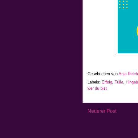
Geschrieben von
Anja Reic
Labels:
Erfolg
,
Fülle
,
Hinga
wer du bist
Neuerer Post