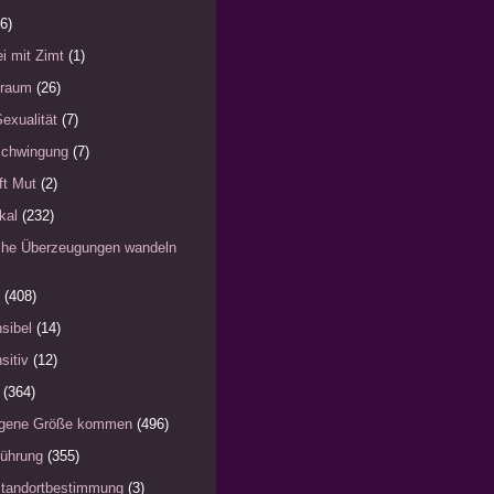
6)
i mit Zimt
(1)
)raum
(26)
Sexualität
(7)
schwingung
(7)
fft Mut
(2)
kal
(232)
iche Überzeugungen wandeln
(408)
sibel
(14)
sitiv
(12)
(364)
eigene Größe kommen
(496)
Führung
(355)
Standortbestimmung
(3)