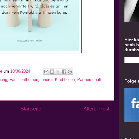
Hier k
nach 
durch
he
um
10/30/2024
hung
,
Familienthemen
,
inneres Kind heilen
,
Partnerschaft
,
Folge 
Startseite
Älterer Post