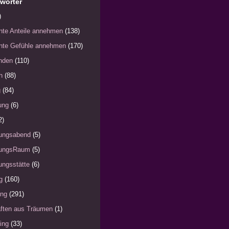
wörter
)
nte Anteile annehmen
(138)
nte Gefühle annehmen
(170)
nden
(110)
h
(88)
g
(84)
ung
(6)
2)
ungsabend
(5)
ungsRaum
(5)
ngsstätte
(6)
g
(160)
ung
(291)
ften aus Träumen
(1)
ing
(33)