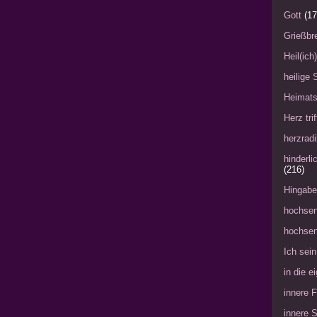
Gott
(17
Grießbre
Heil(ich
heilige 
Heimat
Herz tri
herzradi
hinderl
(216)
Hingabe
hochsen
hochsen
Ich sein
in die 
innere 
innere 