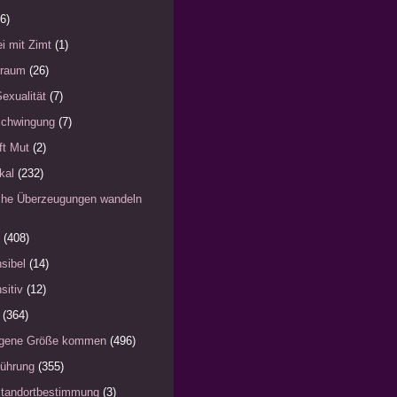
6)
i mit Zimt
(1)
)raum
(26)
Sexualität
(7)
schwingung
(7)
fft Mut
(2)
kal
(232)
iche Überzeugungen wandeln
(408)
sibel
(14)
sitiv
(12)
(364)
eigene Größe kommen
(496)
Führung
(355)
Standortbestimmung
(3)