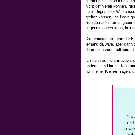
niemand ist", also letztlich 
nicht definieren können. Nic
sein. Ungestillter Wissens
greifen können, ins Leere 
Schattenselbsten umgeben d
nirgends landen kann, kein
Die grausamste Form der Ein
jemand da wäre, aber dann do
dann noch vermittelt wird, d
Ich kann es nicht machen, d
andere sich klar ist. Ich ka
nur meiner Kleinen sagen, da