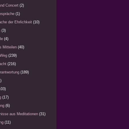
nd Concert
(2)
espräche
(1)
che der Ehrlichkeit
(10)
n
(3)
le
(4)
s Mitteilen
(40)
 Weg
(239)
acht
(216)
rantwortung
(189)
)
103)
g
(17)
ung
(6)
nisse aus Meditationen
(31)
ng
(11)