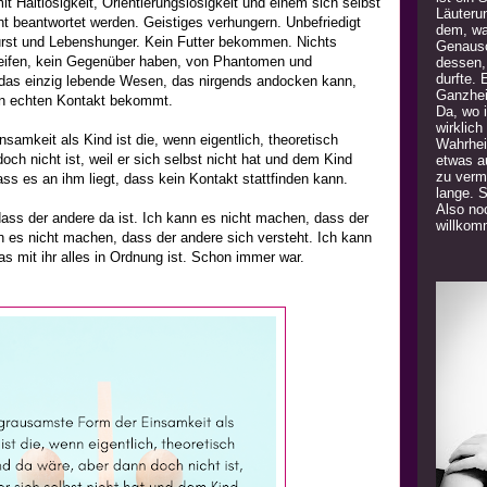
mit Haltlosigkeit, Orientierungslosigkeit und einem sich selbst
Läuteru
ht beantwortet werden. Geistiges verhungern. Unbefriedigt
dem, was
durst und Lebenshunger. Kein Futter bekommen. Nichts
Genauso
greifen, kein Gegenüber haben, von Phantomen und
dessen,
durfte. 
as einzig lebende Wesen, das nirgends andocken kann,
Ganzhei
en echten Kontakt bekommt.
Da, wo 
wirklich
samkeit als Kind ist die, wenn eigentlich, theoretisch
Wahrhei
ch nicht ist, weil er sich selbst nicht hat und dem Kind
etwas a
zu verm
ass es an ihm liegt, dass kein Kontakt stattfinden kann.
lange. 
Also noc
ass der andere da ist. Ich kann es nicht machen, dass der
willkom
nn es nicht machen, dass der andere sich versteht. Ich kann
s mit ihr alles in Ordnung ist. Schon immer war.