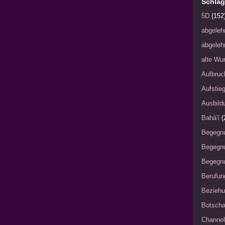
Schlag
5D
(152
abgeleh
abgeleh
alte Wu
Aufbruc
Aufstie
Ausbild
Bahá'í
(
Begegn
Begegn
Begegnu
Berufun
Bezieh
Botscha
Channel