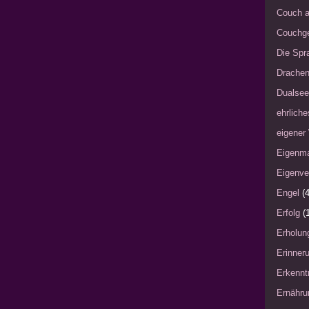
Couch a
Couchg
Die Spra
Drache
Dualsee
ehrliche
eigener
Eigenm
Eigenve
Engel
(4
Erfolg
(
Erholun
Erinner
Erkennt
Ernähru