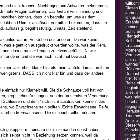
willkom
en und nicht können. Nachfragen und Antworten bekommen,
Diesen B
och mehr Fragen aufwerfen. Das Gefühl von Trennung und
Jahren.
 bewirken können, dass ich begreife, um was es dem
ich quas
Erzähle
ngeduld und Unmut auslösen, vermittelt bekommen, dass ich
meinem 
, aufsässig, begriffsstutzig, unnütz, Zeit stehlend.
Schicht
Hier geh
hancenlos war im Verstehen des anderen. Da war keine
Selbstb
n, was eigentlich ausgedrückt werden wollte, was der Kern,
Erlaubn
Moment 
t auch keine meiner Fragen zu etwas geführt. Da war
Verantw
eim anderen und die war noch nicht mal bewusst.
gibt es
wahres 
meiner Unklarheit klarer bin, als mein Umfeld damals in ihren
Rückero
wenigstens, DASS ich nicht klar bin und dass der andere
Dem ist 
hier. Ic
Reise e
begleite
ie einfach nur Klarheit will. Die die Schnauze voll hat von
alles, i
en, kryptischen Aussagen, von der tausendsten Verdrehung
was mic
en Schlüssen und dem "sich nicht ausdrücken können" des
beschäft
begegne
sene, wo Erwachsene sein sollten. Echte Erwachsene. Reife.
Herausfo
rstehende Erwachsene. Die sich sich selbst erklären
Traumas
Anteile
Dieser 
 noch gekoppelt mit einsam sein, niemanden sonst haben,
Ganzheit
die emot
"sich selbst nicht in Beziehung setzen können, weil da
ist ein