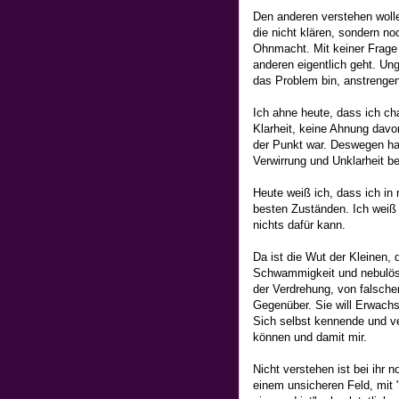
Den anderen verstehen woll
die nicht klären, sondern n
Ohnmacht. Mit keiner Frage
anderen eigentlich geht. U
das Problem bin, anstrengend
Ich ahne heute, dass ich c
Klarheit, keine Ahnung davo
der Punkt war. Deswegen ha
Verwirrung und Unklarheit b
Heute weiß ich, dass ich in 
besten Zuständen. Ich weiß 
nichts dafür kann.
Da ist die Wut der Kleinen, d
Schwammigkeit und nebulös
der Verdrehung, von falsch
Gegenüber. Sie will Erwach
Sich selbst kennende und ve
können und damit mir.
Nicht verstehen ist bei ihr
einem unsicheren Feld, mit 