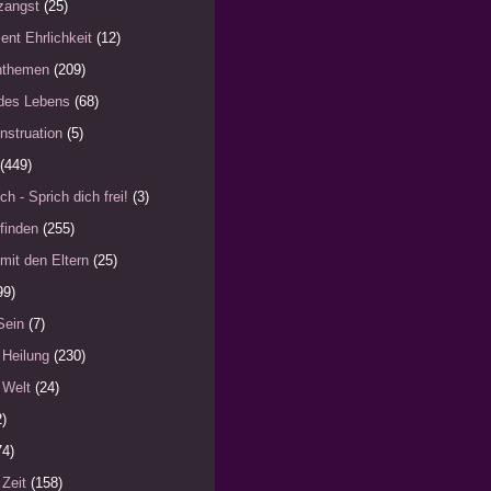
zangst
(25)
ent Ehrlichkeit
(12)
nthemen
(209)
des Lebens
(68)
nstruation
(5)
(449)
ch - Sprich dich frei!
(3)
finden
(255)
mit den Eltern
(25)
99)
Sein
(7)
 Heilung
(230)
 Welt
(24)
2)
74)
 Zeit
(158)