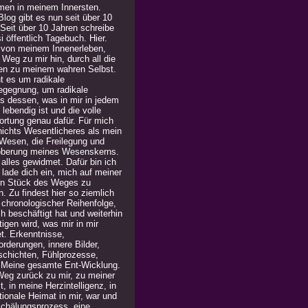
men in meinem Innersten.
log gibt es nun seit über 10
 Seit über 10 Jahren schreibe
i öffentlich Tagebuch. Hier.
 von meinem Innenerleben,
Weg zu mir hin, durch all die
en zu meinem wahren Selbst.
t es um radikale
egegnung, um radikale
is dessen, was in mir in jedem
lebendig ist und die volle
ortung genau dafür. Für mich
 nichts Wesentlicheres als mein
Wesen, die Freilegung und
berung meines Wesenskerns.
alles gewidmet. Dafür bin ich
h lade dich ein, mich auf meiner
in Stück des Weges zu
n. Zu findest hier so ziemlich
n chronologischer Reihenfolge,
h beschäftigt hat und weiterhin
igen wird, was mir in mir
t. Erkenntnisse,
rderungen, innere Bilder,
chichten, Fühlprozesse,
. Meine gesamte Ent-Wicklung.
Weg zurück zu mir, zu meiner
, in meine Herzintelligenz, in
ionale Heimat in mir, war und
 Schälungsprozess, eine