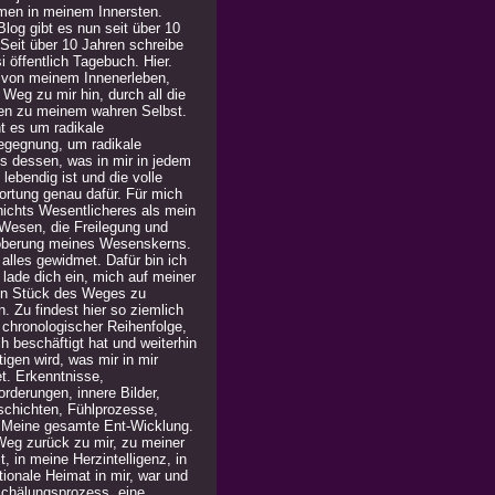
men in meinem Innersten.
log gibt es nun seit über 10
 Seit über 10 Jahren schreibe
i öffentlich Tagebuch. Hier.
 von meinem Innenerleben,
Weg zu mir hin, durch all die
en zu meinem wahren Selbst.
t es um radikale
egegnung, um radikale
is dessen, was in mir in jedem
lebendig ist und die volle
ortung genau dafür. Für mich
 nichts Wesentlicheres als mein
Wesen, die Freilegung und
berung meines Wesenskerns.
alles gewidmet. Dafür bin ich
h lade dich ein, mich auf meiner
in Stück des Weges zu
n. Zu findest hier so ziemlich
n chronologischer Reihenfolge,
h beschäftigt hat und weiterhin
igen wird, was mir in mir
t. Erkenntnisse,
rderungen, innere Bilder,
chichten, Fühlprozesse,
. Meine gesamte Ent-Wicklung.
Weg zurück zu mir, zu meiner
, in meine Herzintelligenz, in
ionale Heimat in mir, war und
 Schälungsprozess, eine