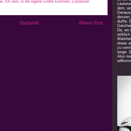
be
,
Ich sein
,
in die eigene Größe kommen
,
Loslassen
Läuteru
dem, was
Genauso
dessen,
durfte. 
Startseite
Älterer Post
Ganzhei
Da, wo 
wirklich
Wahrhei
etwas a
zu verm
lange. 
Also noc
willkom