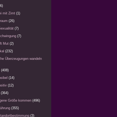
6)
i mit Zimt
(1)
)raum
(26)
Sexualität
(7)
schwingung
(7)
fft Mut
(2)
kal
(232)
iche Überzeugungen wandeln
(408)
sibel
(14)
sitiv
(12)
(364)
eigene Größe kommen
(496)
Führung
(355)
Standortbestimmung
(3)