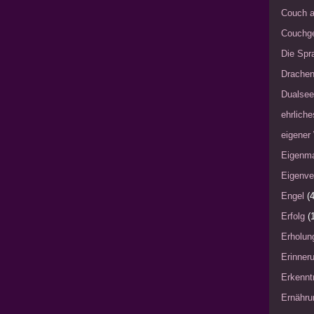
Couch a
Couchg
Die Spra
Drache
Dualsee
ehrliche
eigener
Eigenm
Eigenve
Engel
(4
Erfolg
(
Erholun
Erinner
Erkennt
Ernähru