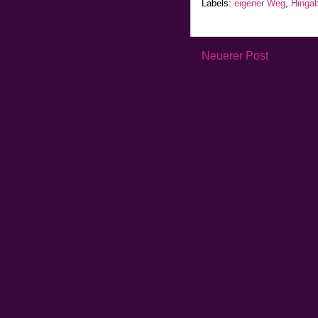
Labels:
eigener Weg
,
Hinga
Neuerer Post