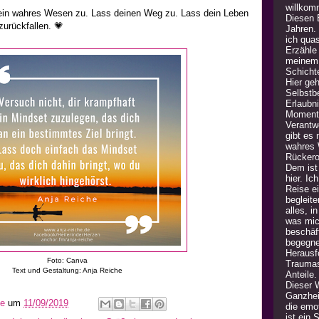
willkom
dein wahres Wesen zu. Lass deinen Weg zu. Lass dein Leben
Diesen B
zurückfallen. 💗
Jahren.
ich quas
Erzähle
meinem 
Schicht
Hier geh
Selbstb
Erlaubn
Moment 
Verantw
gibt es
wahres 
Rückero
Dem ist 
hier. Ic
Reise e
begleite
alles, i
was mic
beschäft
begegne
Herausfo
Foto: Canva
Traumas
Text und Gestaltung: Anja Reiche
Anteile
Dieser 
Ganzheit
he
um
11/09/2019
die emot
ist ein