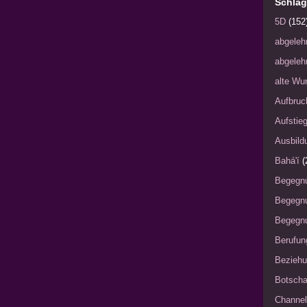
Schlag
5D
(152
abgeleh
abgeleh
alte Wu
Aufbruc
Aufstie
Ausbild
Bahá'í
(
Begegn
Begegn
Begegnu
Berufun
Bezieh
Botscha
Channel