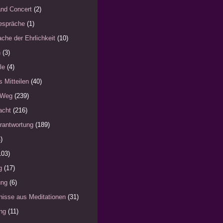
nd Concert
(2)
espräche
(1)
che der Ehrlichkeit
(10)
n
(3)
le
(4)
s Mitteilen
(40)
 Weg
(239)
acht
(216)
rantwortung
(189)
)
103)
g
(17)
ung
(6)
nisse aus Meditationen
(31)
ng
(11)