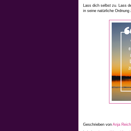
Lass dich selbst zu. Lass 
in seine natürliche Ordnung 
Geschrieben von
Anja Reic