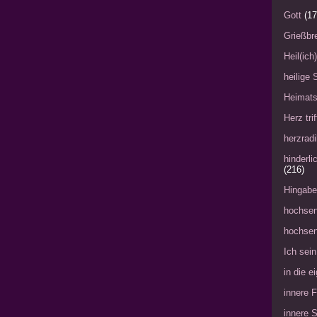
Gott
(17
Grießbre
Heil(ich
heilige 
Heimat
Herz tri
herzradi
hinderl
(216)
Hingabe
hochsen
hochsen
Ich sein
in die 
innere 
innere 