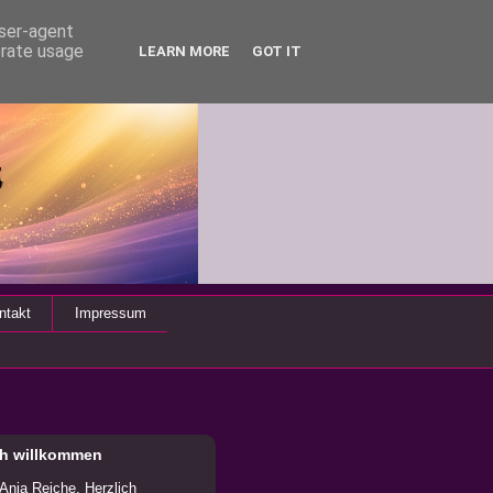
user-agent
erate usage
LEARN MORE
GOT IT
ntakt
Impressum
ch willkommen
 Anja Reiche. Herzlich