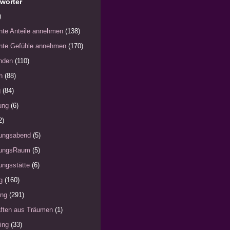
wörter
)
nte Anteile annehmen
(138)
nte Gefühle annehmen
(170)
nden
(110)
h
(88)
g
(84)
ung
(6)
2)
ungsabend
(5)
ungsRaum
(5)
ngsstätte
(6)
g
(160)
ung
(291)
ften aus Träumen
(1)
ing
(33)