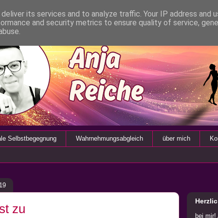
deliver its services and to analyze traffic. Your IP address and 
formance and security metrics to ensure quality of service, gen
abuse.
ale Selbstbegegnung
Wahrnehmungsabgleich
über mich
Ko
19
Herzli
st zu
bei mir!