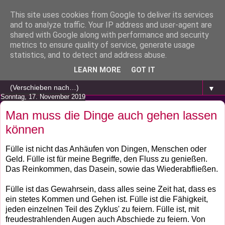
This site uses cookies from Google to deliver its services
and to analyze traffic. Your IP address and user-agent are
shared with Google along with performance and security
metrics to ensure quality of service, generate usage
statistics, and to detect and address abuse.
LEARN MORE
GOT IT
▼
Sonntag, 17. November 2019
Man muss die Dinge auch gehen lassen
können
Fülle ist nicht das Anhäufen von Dingen, Menschen oder
Geld. Fülle ist für meine Begriffe, den Fluss zu genießen.
Das Reinkommen, das Dasein, sowie das Wiederabfließen.
Fülle ist das Gewahrsein, dass alles seine Zeit hat, dass es
ein stetes Kommen und Gehen ist. Fülle ist die Fähigkeit,
jeden einzelnen Teil des Zyklus' zu feiern. Fülle ist, mit
freudestrahlenden Augen auch Abschiede zu feiern. Von