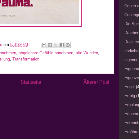
Couch a
Couchg
Die Spra
Drache
Dualsee
he
um
8/31/2023
ehrliche
 annehmen
,
abgelehnte Gefühle annehmen
,
alte Wunden
,
eilung
,
Transformation
eigener
Eigenm
Eigenve
Startseite
Älterer Post
Engel
(4
Erfolg
(
Erholun
Erinner
Erkennt
Ernähru