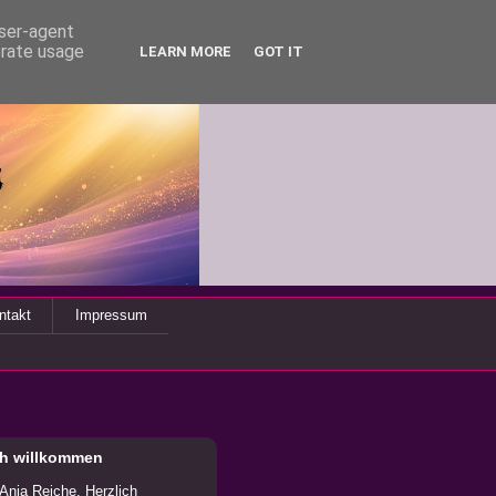
user-agent
erate usage
LEARN MORE
GOT IT
ntakt
Impressum
ch willkommen
 Anja Reiche. Herzlich