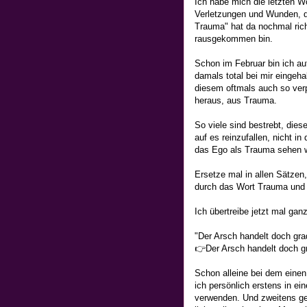
Ich habe mich die letzten W
Verletzungen und Wunden, d
Trauma" hat da nochmal rich
rausgekommen bin.
Schon im Februar bin ich a
damals total bei mir einge
diesem oftmals auch so verp
heraus, aus Trauma.
So viele sind bestrebt, die
auf es reinzufallen, nicht i
das Ego als Trauma sehen 
Ersetze mal in allen Sätzen
durch das Wort Trauma und s
Ich übertreibe jetzt mal ga
"Der Arsch handelt doch gra
👉Der Arsch handelt doch g
Schon alleine bei dem einen 
ich persönlich erstens in e
verwenden. Und zweitens geh