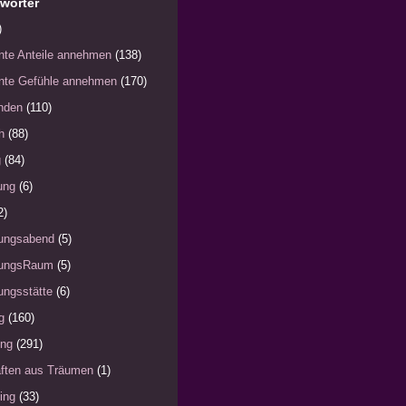
wörter
)
nte Anteile annehmen
(138)
nte Gefühle annehmen
(170)
nden
(110)
h
(88)
g
(84)
ung
(6)
2)
ungsabend
(5)
ungsRaum
(5)
ngsstätte
(6)
g
(160)
ung
(291)
ften aus Träumen
(1)
ing
(33)