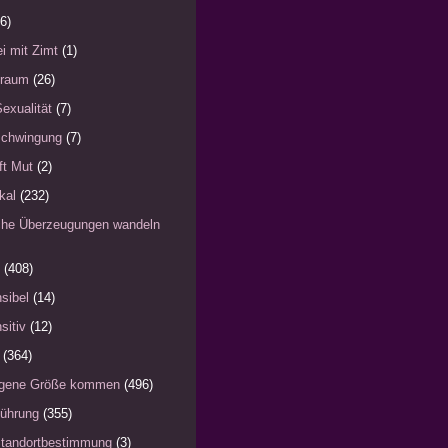
6)
i mit Zimt
(1)
)raum
(26)
Sexualität
(7)
schwingung
(7)
fft Mut
(2)
kal
(232)
iche Überzeugungen wandeln
(408)
sibel
(14)
sitiv
(12)
(364)
eigene Größe kommen
(496)
Führung
(355)
Standortbestimmung
(3)