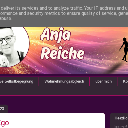
deliver its services and to analyze traffic. Your IP address and 
formance and security metrics to ensure quality of service, gen
abuse.
ale Selbstbegegnung
Wahrnehmungsabgleich
über mich
Ko
023
Herzli
Ego
bei mir!