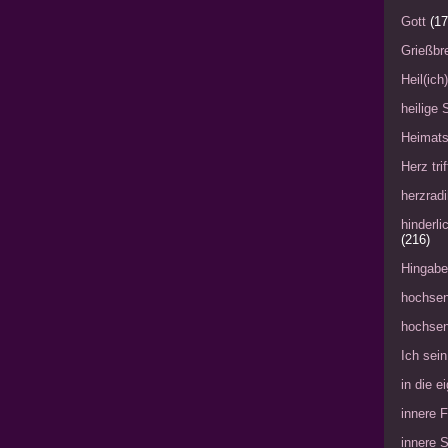
Gott
(17
Grießbre
Heil(ich
heilige 
Heimat
Herz tri
herzradi
hinderl
(216)
Hingabe
hochsen
hochsen
Ich sein
in die 
innere 
innere 