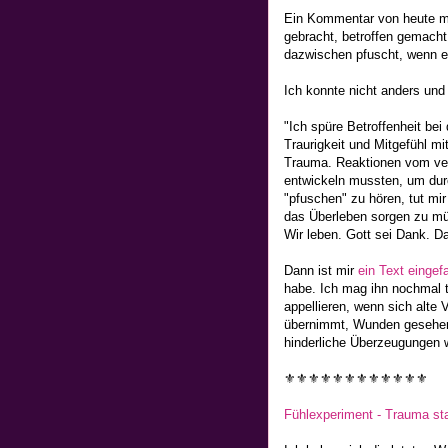
Ein Kommentar von heute m
gebracht, betroffen gemach
dazwischen pfuscht, wenn e
Ich konnte nicht anders und
"Ich spüre Betroffenheit be
Traurigkeit und Mitgefühl m
Trauma. Reaktionen vom verl
entwickeln mussten, um dur
"pfuschen" zu hören, tut mi
das Überleben sorgen zu mü
Wir leben. Gott sei Dank. Da
Dann ist mir
ein Text eingefa
habe. Ich mag ihn nochmal t
appellieren, wenn sich alte 
übernimmt, Wunden gesehen 
hinderliche Überzeugungen 
⚜⚜⚜⚜⚜⚜⚜⚜⚜⚜⚜⚜
Fühlexperiment - Trauma st