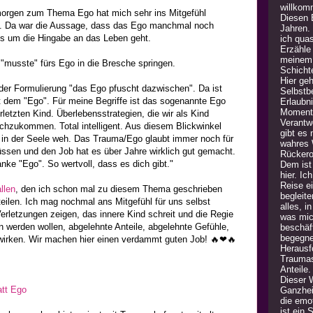
willkom
orgen zum Thema Ego hat mich sehr ins Mitgefühl
Diesen B
t. Da war die Aussage, dass das Ego manchmal noch
Jahren.
s um die Hingabe an das Leben geht.
ich quas
Erzähle
meinem 
 "musste" fürs Ego in die Bresche springen.
Schicht
Hier geh
i der Formulierung "das Ego pfuscht dazwischen". Da ist
Selbstb
it dem "Ego". Für meine Begriffe ist das sogenannte Ego
Erlaubn
Moment 
etzten Kind. Überlebensstrategien, die wir als Kind
Verantw
chzukommen. Total intelligent. Aus diesem Blickwinkel
gibt es
r in der Seele weh. Das Trauma/Ego glaubt immer noch für
wahres 
ssen und den Job hat es über Jahre wirklich gut gemacht.
Rückero
nke "Ego". So wertvoll, dass es dich gibt."
Dem ist 
hier. Ic
Reise e
llen
, den ich schon mal zu diesem Thema geschrieben
begleite
eilen. Ich mag nochmal ans Mitgefühl für uns selbst
alles, i
Verletzungen zeigen, das innere Kind schreit und die Regie
was mic
werden wollen, abgelehnte Anteile, abgelehnte Gefühle,
beschäft
begegne
wirken. Wir machen hier einen verdammt guten Job! 🔥❤🔥
Herausfo
Traumas
Anteile
Dieser 
att Ego
Ganzheit
die emot
ist ein