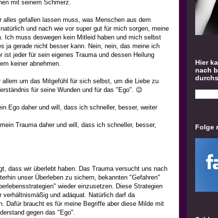
chen mit seinem Schmerz.
mir alles gefallen lassen muss, was Menschen aus dem
 natürlich und nach wie vor super gut für mich sorgen, meine
. Ich muss deswegen kein Mitleid haben und mich selbst
s ja gerade nicht besser kann. Nein, nein, das meine ich
or ist jeder für sein eigenes Trauma und dessen Heilung
Hier k
inem keiner abnehmen.
nach 
durch
 allem um das Mitgefühl für sich selbst, um die Liebe zu
 Verständnis für seine Wunden und für das "Ego". 😉
 Ego daher und will, dass ich schneller, besser, weiter
in Trauma daher und will, dass ich schneller, besser,
Folge 
gt, dass wir überlebt haben. Das Trauma versucht uns nach
terhin unser Überleben zu sichern, bekannten "Gefahren"
rlebensstrategien" wieder einzusetzen. Diese Strategien
hr verhältnismäßig und adäquat. Natürlich darf da
. Dafür braucht es für meine Begriffe aber diese Milde mit
iderstand gegen das "Ego".