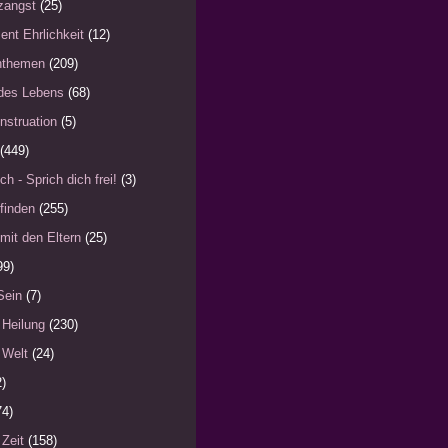
zangst
(25)
ent Ehrlichkeit
(12)
nthemen
(209)
des Lebens
(68)
nstruation
(5)
(449)
ch - Sprich dich frei!
(3)
finden
(255)
mit den Eltern
(25)
99)
Sein
(7)
 Heilung
(230)
 Welt
(24)
2)
74)
 Zeit
(158)