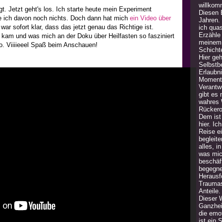
willkom
gt. Jetzt geht's los. Ich starte heute mein Experiment
Diesen B
e ich davon noch nichts.
Doch dann hat mich
ein Video über
Jahren.
ar sofort klar, dass das jetzt genau das Richtige ist.
ich quas
Erzähle
kam und was mich an der Doku über Heilfasten so fasziniert
meinem 
eo. Viiiieeel Spaß beim Anschauen!
Schicht
Hier geh
Selbstb
Erlaubn
Moment 
Verantw
gibt es
wahres 
Rückero
Dem ist 
hier. Ic
Reise e
begleite
alles, i
was mic
beschäft
begegne
Herausfo
Traumas
Anteile
Dieser 
Ganzheit
die emot
ist ein