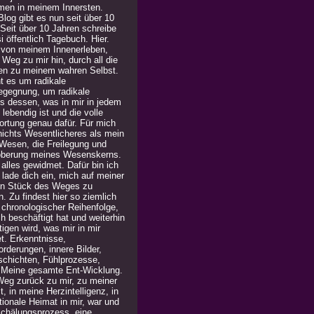
men in meinem Innersten.
log gibt es nun seit über 10
 Seit über 10 Jahren schreibe
i öffentlich Tagebuch. Hier.
 von meinem Innenerleben,
Weg zu mir hin, durch all die
en zu meinem wahren Selbst.
t es um radikale
egegnung, um radikale
is dessen, was in mir in jedem
lebendig ist und die volle
ortung genau dafür. Für mich
 nichts Wesentlicheres als mein
Wesen, die Freilegung und
berung meines Wesenskerns.
alles gewidmet. Dafür bin ich
h lade dich ein, mich auf meiner
in Stück des Weges zu
n. Zu findest hier so ziemlich
n chronologischer Reihenfolge,
h beschäftigt hat und weiterhin
igen wird, was mir in mir
t. Erkenntnisse,
rderungen, innere Bilder,
chichten, Fühlprozesse,
. Meine gesamte Ent-Wicklung.
Weg zurück zu mir, zu meiner
, in meine Herzintelligenz, in
ionale Heimat in mir, war und
 Schälungsprozess, eine