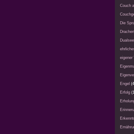
Couch a
Couchg
Die Spra
Drache
Dualsee
ehrliche
eigener
Eigenm
Eigenve
Engel
(4
Erfolg
(
Erholun
Erinner
Erkennt
Ernähru