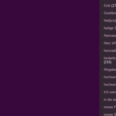
Gott
(17
Grießbre
Heil(ich
heilige 
Heimat
Herz tri
herzradi
hinderl
(216)
Hingabe
hochsen
hochsen
Ich sein
in die 
innere 
innere 