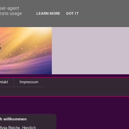
user-agent
erate usage
LEARN MORE
GOT IT
ntakt
Impressum
ch willkommen
 Anja Reiche. Herzlich