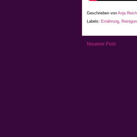
Geschrieben von
Anja Reic
Labels:
Ernährung
,
Reinigun
Neuerer Post