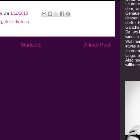
Läuteru
dem, was
Genauso
he
um
1/11/2018
dessen,
g
,
Selbstheilung
durfte. 
Ganzhei
Da, wo 
wirklich
Wahrhei
Startseite
Älterer Post
etwas a
zu verm
lange. 
Also noc
willkom