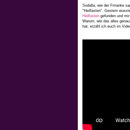
Sodalla, wie der Frrranke sa
"Heilfasten". Gestern wusst
Heilfasten
gefunden und mir w
Warum, wie das alles genau 
hat, erzähl ich euch im Vid