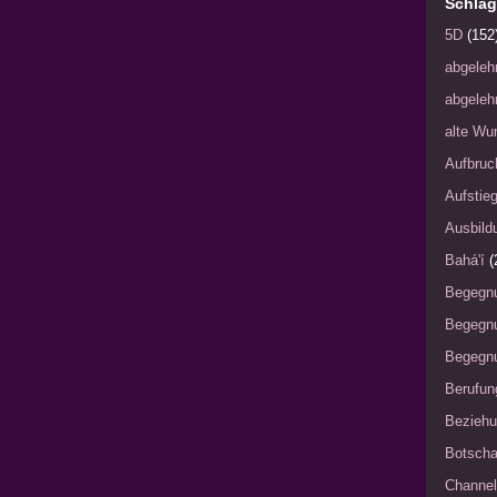
Schlag
5D
(152
abgeleh
abgeleh
alte Wu
Aufbruc
Aufstie
Ausbild
Bahá'í
(
Begegn
Begegn
Begegnu
Berufun
Bezieh
Botscha
Channel