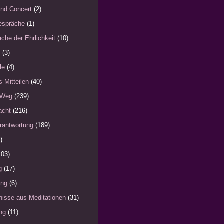
nd Concert
(2)
espräche
(1)
che der Ehrlichkeit
(10)
n
(3)
le
(4)
s Mitteilen
(40)
 Weg
(239)
acht
(216)
rantwortung
(189)
)
103)
g
(17)
ung
(6)
nisse aus Meditationen
(31)
ng
(11)