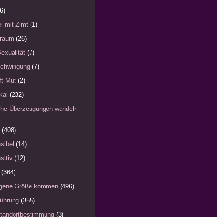
6)
i mit Zimt
(1)
)raum
(26)
Sexualität
(7)
schwingung
(7)
fft Mut
(2)
kal
(232)
iche Überzeugungen wandeln
(408)
sibel
(14)
sitiv
(12)
(364)
eigene Größe kommen
(496)
Führung
(355)
Standortbestimmung
(3)