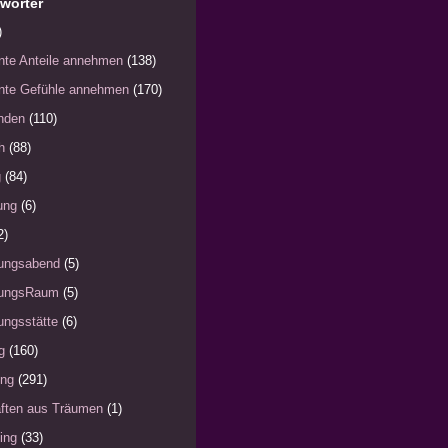
wörter
)
nte Anteile annehmen
(138)
nte Gefühle annehmen
(170)
nden
(110)
h
(88)
g
(84)
ung
(6)
2)
ungsabend
(5)
ungsRaum
(5)
ngsstätte
(6)
g
(160)
ung
(291)
ften aus Träumen
(1)
ing
(33)