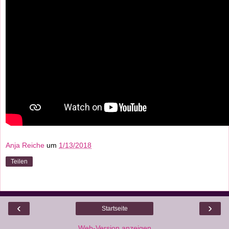
Anja Reiche
um
1/13/2018
Teilen
‹
›
Startseite
Web-Version anzeigen