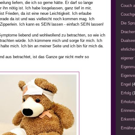
ilung liefern, die ich so gerne hätte. Er darf so lange
Couch a
ihn nötig ist. Ich habe losgelassen, ganz tief in mir,
st Frieden, da ist eine neue Leichtigkeit. Ich erlaube
Couchg
erade da ist und was vielleicht noch kommen mag. Ich
Die Spra
e Zipperlein. Ich kann es SEIN lassen - einfach SEIN lassen!
Drache
 Symptome liebend und wohlwollend zu betrachten, so wie ich
etrachten würde. Ich kümmere mich und sorge für mich. Ich
Dualsee
alte mich. Ich bin an meiner Seite und ich bin für mich da.
ehrliche
nd aus betrachtet, ist das Ganze gar nicht mehr so
eigener
Eigenm
Eigenve
Engel
(4
Erfolg
(
Erholun
Erinner
Erkennt
Ernähru