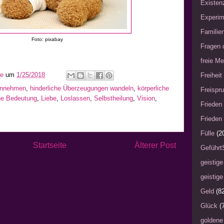
Existen
Experim
Familie
Foto: pixabay
Fragen 
freie Me
he
um
1/25/2018
Freiheit
 annehmen
,
hinderliche Überzeugungen wandeln
,
körperliche
Freispru
he Bedeutung
,
Liebe
,
Loslassen
,
Selbstheilung
,
Vision
,
Frieden 
Frieden 
Fülle
(2
Startseite
Älterer Post
Geführt
geistige
geistige
Geld
(8
Glück
(
goldene