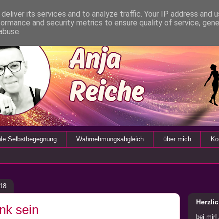
deliver its services and to analyze traffic. Your IP address and 
formance and security metrics to ensure quality of service, gen
abuse.
ale Selbstbegegnung
Wahrnehmungsabgleich
über mich
Ko
018
Herzli
nk sein
bei mir!