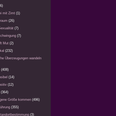
6)
i mit Zimt
(1)
)raum
(26)
Sexualität
(7)
schwingung
(7)
fft Mut
(2)
kal
(232)
iche Überzeugungen wandeln
(408)
sibel
(14)
sitiv
(12)
(364)
eigene Größe kommen
(496)
Führung
(355)
Standortbestimmung
(3)