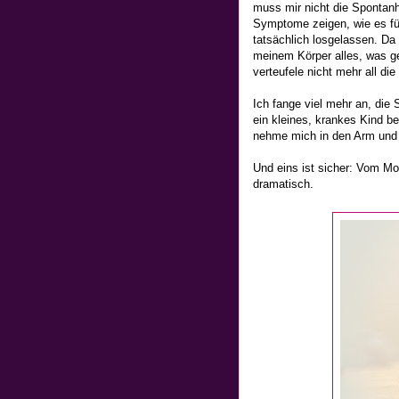
muss mir nicht die Spontanhe
Symptome zeigen, wie es für 
tatsächlich losgelassen. Da i
meinem Körper alles, was g
verteufele nicht mehr all di
Ich fange viel mehr an, die
ein kleines, krankes Kind b
nehme mich in den Arm und h
Und eins ist sicher: Vom Mo
dramatisch.