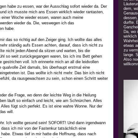
Läuteru
gen habe zu essen, war der Ausschlag sofort wieder da. Der
dem, was
und ich musste mich ans Essen wirklich wieder rantasten,
Genauso
 einer Woche wieder essen, waren auch meine
dessen,
durfte. 
erden wieder da. Die, weswegen ich das
Ganzhei
en habe.
Da, wo 
wirklich
r das so richtig auf den Zeiger ging. Ich wollte das alles
Wahrhei
 mehr ständig aufs Essen achten, darauf, dass ich nicht zu
etwas a
zu verm
llte nicht jeden Abend da sitzen und warten, bis die
lange. 
hl so weit zurückgegangen waren, bis ich ins Bett gehen
Also noc
gestrichen voll. Ich erinnerte mich an all die leidvollen
willkom
 qualvolle Zeit damals, bis überhaupt erstmal eine
ingetreten ist. Das wollte ich nicht mehr. Das bin ich nicht
Gefühl, da rausgewachsen zu sein, schon einen Schritt weiter
ieder die Frage, wo denn der leichte Weg in die Heilung
ben läuft so einfach und leicht, wie am Schnürchen. Alles
 Alles fügt sich perfekt. Es ist eine wahre Wonne. Nur der
das will.
mehr. Ich wollte gesund sein! SOFORT! Und dann irgendwann
 dass ich mir von der Fastenkur tatsächlich eine
habe. Etwas tief in mir hatte die Hoffnung, dass nach