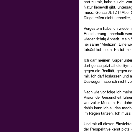
hart zu mir, habe zu viel vo
Natur liebevoll gibt, untersa
muss. Genau JETZT! Aber Gr
Dinge reifen nicht schneller
Vorgestern habe ich wieder 
Erleichterung. Innerhalb wen
wieder richtig Appetit. Mein
heilsame "Medizin". Eine wi
tatsächlich noch. Es tut mir 
Ich darf meinen Körper unte
darf genau jetzt all die Sy
gegen die Realität, gegen da
mir. Ich darf loslassen und
Deswegen habe ich nicht vers
Nach wie vor folge ich mein
Vision der Gesundheit führen
wertvoller Mensch. Bis dahi
dahin kann ich all das mac
im Regen tanzen. Ich muss n
Und mit all diesen Einsich
der Perspektive kehrt plötzl