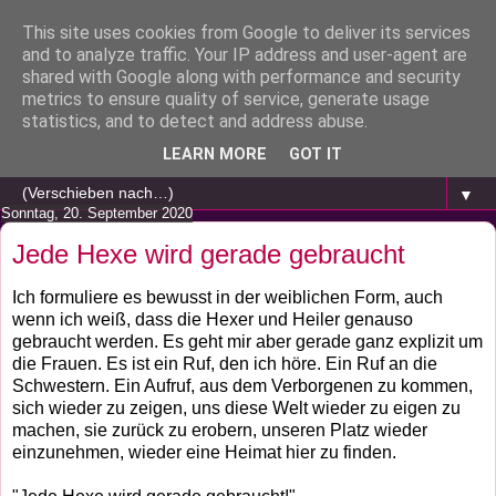
This site uses cookies from Google to deliver its services
and to analyze traffic. Your IP address and user-agent are
shared with Google along with performance and security
metrics to ensure quality of service, generate usage
statistics, and to detect and address abuse.
LEARN MORE
GOT IT
▼
Sonntag, 20. September 2020
Jede Hexe wird gerade gebraucht
Ich formuliere es bewusst in der weiblichen Form, auch
wenn ich weiß, dass die Hexer und Heiler genauso
gebraucht werden. Es geht mir aber gerade ganz explizit um
die Frauen. Es ist ein Ruf, den ich höre. Ein Ruf an die
Schwestern. Ein Aufruf, aus dem Verborgenen zu kommen,
sich wieder zu zeigen, uns diese Welt wieder zu eigen zu
machen, sie zurück zu erobern, unseren Platz wieder
einzunehmen, wieder eine Heimat hier zu finden.