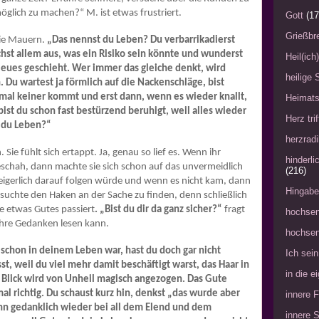
glich zu machen?“ M. ist etwas frustriert.
Gott
(17
Grießbre
die Mauern.
„Das nennst du Leben? Du verbarrikadierst
chst allem aus, was ein Risiko sein könnte und wunderst
Heil(ich
 Neues geschieht. Wer immer das gleiche denkt, wird
heilige 
 Du wartest ja förmlich auf die Nackenschläge, bist
 mal keiner kommt und erst dann, wenn es wieder knallt,
Heimat
ist du schon fast bestürzend beruhigt, weil alles wieder
Herz tri
t du Leben?“
herzradi
 Sie fühlt sich ertappt. Ja, genau so lief es. Wenn ihr
hinderl
eschah, dann machte sie sich schon auf das unvermeidlich
(216)
eigerlich darauf folgen würde und wenn es nicht kam, dann
Hingabe
suchte den Haken an der Sache zu finden, denn schließlich
ie etwas Gutes passiert
. „Bist du dir da ganz sicher?“
fragt
hochsen
 ihre Gedanken lesen kann.
hochsen
h schon in deinem Leben war, hast du doch gar nicht
Ich sein
st, weil du viel mehr damit beschäftigt warst, das Haar in
in die 
 Blick wird von Unheil magisch angezogen. Das Gute
mal richtig. Du schaust kurz hin, denkst „das wurde aber
innere 
ann gedanklich wieder bei all dem Elend und dem
innere 