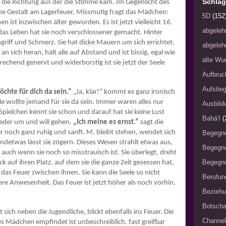
Schlag
n die Richtung aus der die Stimme kam. Im Gegenlicht des
ine Gestalt am Lagerfeuer. Missmutig fragt das Mädchen:
5D
(152
 ist inzwischen älter geworden. Es ist jetzt vielleicht 16.
abgeleh
das Leben hat sie noch verschlossener gemacht. Hinter
griff und Schmerz. Sie hat dicke Mauern um sich errichtet,
abgeleh
n sich heran, hält alle auf Abstand und ist bissig, egal wie
alte Wu
echend genervt und widerborstig ist sie jetzt der Seele
Aufbruc
Aufstie
öchte für dich da sein.“
„Ja, klar!“ kommt es ganz ironisch
wollte jemand für sie da sein. Immer waren alles nur
Ausbild
pielchen kennt sie schon und darauf hat sie keine Lust
Bahá'í
(
ieder um und will gehen.
„Ich meine es ernst.“
sagt die
r noch ganz ruhig und sanft. M. bleibt stehen, wendet sich
Begegn
gendetwas lässt sie zögern. Dieses Wesen strahlt etwas aus,
Begegn
, auch wenn sie noch so misstrauisch ist. Sie überlegt, dreht
Begegnu
k auf ihren Platz, auf dem sie die ganze Zeit gesessen hat,
 das Feuer zwischen ihnen. Sie kann die Seele so nicht
Berufun
ihre Anwesenheit. Das Feuer ist jetzt höher als noch vorhin,
Bezieh
Botscha
t sich neben die Jugendliche, blickt ebenfalls ins Feuer. Die
Channel
ses Mädchen empfindet ist unbeschreiblich, fast greifbar