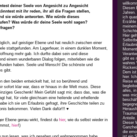
willkom
önntest deiner Seele von Angesicht zu Angesicht
Diesen B
nntest mit ihr reden, ihr all die Fragen stellen,
Jahren.
nd sie würde antworten. Wie würde dieses
ich quas
Erzähle
ufen? Was würde dir deine Seele wohl sagen?
meinem 
 fragen?
Schicht
Hier geh
Selbstb
glich, auf geistiger Ebene und hat neulich zwischen einer
Erlaubn
Seele stattgefunden. Am Lagerfeuer, in einem dunklen Moment,
Moment 
Verantw
offnung mehr gab. Ich durfte dabei sein und diese
gibt es
nd einem wunderbaren Dialog folgen, miterleben wie die
wahres 
efunden haben. Seele und Mensch! Die schönste und
Rückero
s gibt.
Dem ist 
hier. Ic
Reise e
n den beiden entwickelt hat, ist so berührend und
begleite
mir sofort klar war, dass er hinaus in die Welt muss. Diese
alles, i
einziges Geschenk! Mein Gefühl sagt mir, dass das, was die
was mic
agt hat, für viele gleichsam eine heilende und erhellende
beschäft
abe ich sie um Erlaubnis gefragt, ihre Geschichte teilen zu
begegne
Herausfo
ubnis bekommen. Vielen Dank dafür!!! ♥
Traumas
Anteile
ger Ebene genau wirkt, findest du
hier
, wie du selbst wieder in
Dieser 
kommst,
hier
!)
Ganzheit
die emot
ist ein
u nun lesen, was ich gesehen und wahrgenommen habe,