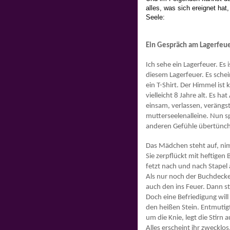
alles, was sich ereignet hat
Seele:
Ein Gespräch am Lagerfeu
Ich sehe ein Lagerfeuer. Es 
diesem Lagerfeuer. Es sche
ein T-Shirt. Der Himmel ist 
vielleicht 8 Jahre alt. Es h
einsam, verlassen, verängsti
mutterseelenalleine. Nun spü
anderen Gefühle übertünch
Das Mädchen steht auf, nimm
Sie zerpflückt mit heftige
fetzt nach und nach Stapel a
Als nur noch der Buchdeckel 
auch den ins Feuer. Dann ste
Doch eine Befriedigung will 
den heißen Stein. Entmutigt
um die Knie, legt die Stirn 
Alles erscheint ihr zwecklos