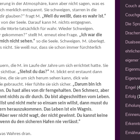
rung in der Atmosphäre, kann aber nicht sagen, was es
Couch a
 sich merklich entspannt. Sie schweigen, starren in die
Couchg
 dir glauben?“ fragt M.
„Weil du weißt, dass es wahr ist.“
von der Seele. Darauf kann M. nichts entgegnen.
Die Spra
ie die Worte tatsächlich für wahr. Wieder Schweigen.
Drache
r gekommen?“ stellt M. erneut eine Frage.
„Ich war die
 mich nicht sehen.“
so die Seele. Schweigen. M. überlegt.
Dualsee
s nicht. Sie weiß nur, dass sie schon immer fürchterlich
ehrliche
eigener
uern, die M. im Laufe der Jahre um sich errichtet hatte. Sie
Eigenm
 sichtbar.
„Siehst du das?“
M. blickt erst erstaunt dann
ine, die sie um sich herum sehen kann, dick wie
Eigenve
e gebraucht. Hier fühlte sie sich sicher.
„Darum bin ich
Engel
(4
n. Du hast alles von dir ferngehalten. Den Schmerz, aber
Erfolg
(
mmt nichts zu dir durch. Du bist abgeschnitten vom Leben.
lst und nicht mehr so einsam sein willst, dann musst du
Erholun
ern herauszukommen. Das Leben ist ein Wagnis.
Erinner
. Aber wer nicht wagt, der nicht gewinnt. Du kannst keine
enn du den sicheren Hafen nie verlässt.“
Erkennt
Ernähru
 was Wahres dran.