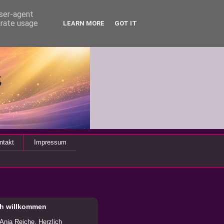
user-agent
erate usage
LEARN MORE
GOT IT
ntakt
Impressum
ch willkommen
 Anja Reiche. Herzlich