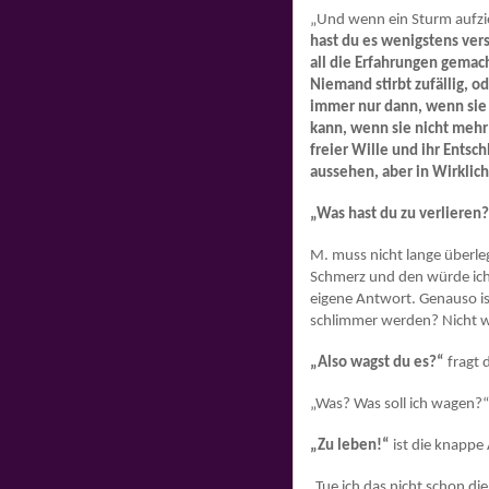
„Und wenn ein Sturm aufzie
hast du es wenigstens ver
all die Erfahrungen gemach
Niemand stirbt zufällig, o
immer nur dann, wenn sie
kann, wenn sie nicht mehr 
freier Wille und ihr Entsc
aussehen, aber in Wirklich
„Was hast du zu verlieren
M. muss nicht lange überleg
Schmerz und den würde ich t
eigene Antwort. Genauso ist 
schlimmer werden? Nicht w
„Also wagst du es?“
fragt d
„Was? Was soll ich wagen?“
„Zu leben!“
ist die knappe
„Tue ich das nicht schon di