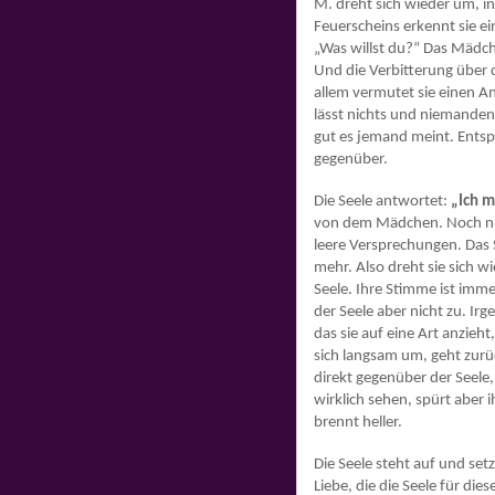
M. dreht sich wieder um, i
Feuerscheins erkennt sie e
„Was willst du?“ Das Mädchen
Und die Verbitterung über 
allem vermutet sie einen An
lässt nichts und niemanden a
gut es jemand meint. Entspr
gegenüber.
Die Seele antwortet:
„Ich m
von dem Mädchen. Noch nie 
leere Versprechungen. Das S
mehr. Also dreht sie sich w
Seele. Ihre Stimme ist imme
der Seele aber nicht zu. Ir
das sie auf eine Art anzieht
sich langsam um, geht zurüc
direkt gegenüber der Seele,
wirklich sehen, spürt aber 
brennt heller.
Die Seele steht auf und setz
Liebe, die die Seele für die