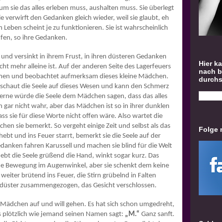
rum sie das alles erleben muss, aushalten muss. Sie überlegt
e verwirft den Gedanken gleich wieder, weil sie glaubt, eh
m Leben scheint je zu funktionieren. Sie ist wahrscheinlich
en, so ihre Gedanken.
le und versinkt in ihrem Frust, in ihren düsteren Gedanken
Hier k
cht mehr alleine ist. Auf der anderen Seite des Lagerfeuers
nach 
mmen und beobachtet aufmerksam dieses kleine Mädchen.
durch
 schaut die Seele auf dieses Wesen und kann den Schmerz
gerne würde die Seele dem Mädchen sagen, dass das alles
on gar nicht wahr, aber das Mädchen ist so in ihrer dunklen
 sie für diese Worte nicht offen wäre. Also wartet die
chen sie bemerkt. So vergeht einige Zeit und selbst als das
Folge 
bt und ins Feuer starrt, bemerkt sie die Seele auf der
edanken fahren Karussell und machen sie blind für die Welt
bt die Seele grüßend die Hand, winkt sogar kurz. Das
 Bewegung im Augenwinkel, aber sie schenkt dem keine
eiter brütend ins Feuer, die Stirn grübelnd in Falten
düster zusammengezogen, das Gesicht verschlossen.
s Mädchen auf und will gehen. Es hat sich schon umgedreht,
 plötzlich wie jemand seinen Namen sagt:
„M.“
Ganz sanft.