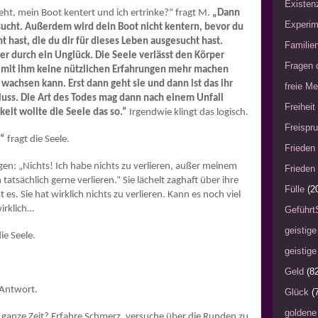
Existen
ht, mein Boot kentert und ich ertrinke?“ fragt M.
„Dann
Experim
sucht. Außerdem wird dein Boot nicht kentern, bevor du
t hast, die du dir für dieses Leben ausgesucht hast.
Familie
der durch ein Unglück. Die Seele verlässt den Körper
Fragen 
 mit ihm keine nützlichen Erfahrungen mehr machen
wachsen kann. Erst dann geht sie und dann ist das ihr
freie Me
hluss. Die Art des Todes mag dann nach einem Unfall
Freiheit
keit wollte die Seele das so.“
Irgendwie klingt das logisch.
Freispru
?“
fragt die Seele.
Frieden 
en: „Nichts! Ich habe nichts zu verlieren, außer meinem
Frieden 
atsächlich gerne verlieren.“ Sie lächelt zaghaft über ihre
Fülle
(2
es. Sie hat wirklich nichts zu verlieren. Kann es noch viel
irklich…
Geführt
geistige
ie Seele.
geistige
Geld
(8
 Antwort.
Glück
(
goldene
e ganze Zeit? Erfahre Schmerz, versuche über die Runden zu