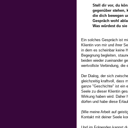
Stell dir vor, du k
gegenüber stehen, kö
die dich bewegen u
Gespräch wohl abla
Was würdest du sie
Ein solches Gespräch ist mö
Klientin von mir und ihrer 
in dem es scheinbar keine H
Begegnung begleiten, staune
beiden wieder zueinander g
wertvollste Verbindung, die e
Der Dialog, der sich zwische
gleichzeitig kraftvoll, dass 
ganze "Geschichte" ist ein 
Seele zu dieser Klientin ges
Wirkung haben wird. Daher h
dürfen und habe diese Erla
(Wie meine Arbeit auf geisti
Kontakt mit deiner Seele 
Und im Folgenden kannst d