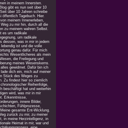
men in meinem Innersten.
log gibt es nun seit über 10
 Seit über 10 Jahren schreibe
i öffentlich Tagebuch. Hier.
 von meinem Innenerleben,
Weg zu mir hin, durch all die
en zu meinem wahren Selbst.
t es um radikale
egegnung, um radikale
is dessen, was in mir in jedem
lebendig ist und die volle
ortung genau dafür. Für mich
 nichts Wesentlicheres als mein
Wesen, die Freilegung und
berung meines Wesenskerns.
alles gewidmet. Dafür bin ich
h lade dich ein, mich auf meiner
in Stück des Weges zu
n. Zu findest hier so ziemlich
n chronologischer Reihenfolge,
h beschäftigt hat und weiterhin
igen wird, was mir in mir
t. Erkenntnisse,
rderungen, innere Bilder,
chichten, Fühlprozesse,
. Meine gesamte Ent-Wicklung.
Weg zurück zu mir, zu meiner
, in meine Herzintelligenz, in
ionale Heimat in mir, war und
 Schälungsprozess, eine