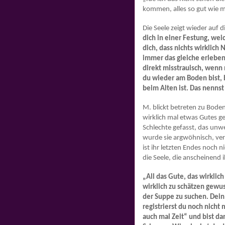
kommen, alles so gut wie mö
Die Seele zeigt wieder auf 
dich in einer Festung, wei
dich, dass nichts wirklich
immer das gleiche erleben.
direkt misstrauisch, wenn
du wieder am Boden bist, b
beim Alten ist. Das nenns
M. blickt betreten zu Boden.
wirklich mal etwas Gutes g
Schlechte gefasst, das unw
wurde sie argwöhnisch, ver
ist ihr letzten Endes noch n
die Seele, die anscheinend
„All das Gute, das wirklic
wirklich zu schätzen gewus
der Suppe zu suchen. Dein
registrierst du noch nicht 
auch mal Zeit“ und bist d