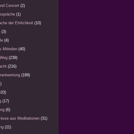
nd Concert
(2)
espräche
(1)
che der Ehrlichkeit
(10)
n
(3)
le
(4)
s Mitteilen
(40)
 Weg
(239)
acht
(216)
rantwortung
(189)
)
103)
g
(17)
ung
(6)
nisse aus Meditationen
(31)
ng
(11)