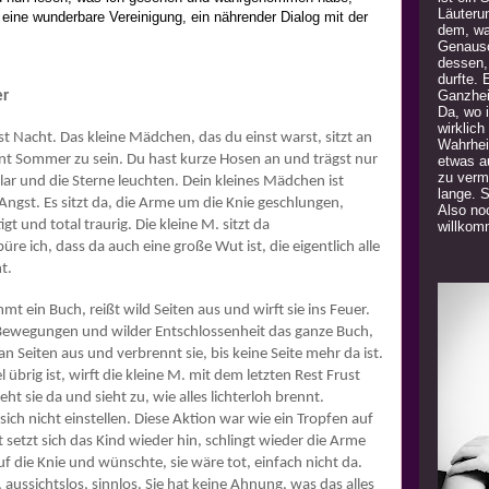
Läuteru
, eine wunderbare Vereinigung, ein nährender Dialog mit der
dem, was
Genauso
dessen,
durfte. 
Ganzhei
er
Da, wo 
wirklich
ist Nacht. Das kleine Mädchen, das du einst warst, sitzt an
Wahrhei
int Sommer zu sein. Du hast kurze Hosen an und trägst nur
etwas a
zu verm
klar und die Sterne leuchten. Dein kleines Mädchen ist
lange. 
at Angst. Es sitzt da, die Arme um die Knie geschlungen,
Also noc
gt und total traurig. Die kleine M. sitzt da
willkom
re ich, dass da auch eine große Wut ist, die eigentlich alle
t.
t ein Buch, reißt wild Seiten aus und wirft sie ins Feuer.
n Bewegungen und wilder Entschlossenheit das ganze Buch,
n Seiten aus und verbrennt sie, bis keine Seite mehr da ist.
übrig ist, wirft die kleine M. mit dem letzten Rest Frust
ht sie da und sieht zu, wie alles lichterloh brennt.
sich nicht einstellen. Diese Aktion war wie ein Tropfen auf
 setzt sich das Kind wieder hin, schlingt wieder die Arme
auf die Knie und wünschte, sie wäre tot, einfach nicht da.
, aussichtslos, sinnlos. Sie hat keine Ahnung, was das alles