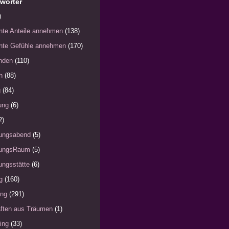
wörter
)
nte Anteile annehmen
(138)
nte Gefühle annehmen
(170)
nden
(110)
h
(88)
g
(84)
ung
(6)
2)
ungsabend
(5)
ungsRaum
(5)
ngsstätte
(6)
g
(160)
ung
(291)
ften aus Träumen
(1)
ing
(33)