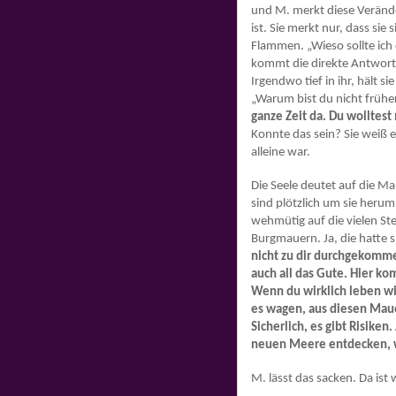
und M. merkt diese Verände
ist. Sie merkt nur, dass sie
Flammen. „Wieso sollte ich
kommt die direkte Antwort 
Irgendwo tief in ihr, hält s
„Warum bist du nicht frühe
ganze Zeit da. Du wolltest
Konnte das sein? Sie weiß e
alleine war.
Die Seele deutet auf die Ma
sind plötzlich um sie herum
wehmütig auf die vielen Ste
Burgmauern. Ja, die hatte si
nicht zu dir durchgekomme
auch all das Gute. Hier ko
Wenn du wirklich leben wil
es wagen, aus diesen Mau
Sicherlich, es gibt Risiken
neuen Meere entdecken, w
M. lässt das sacken. Da ist