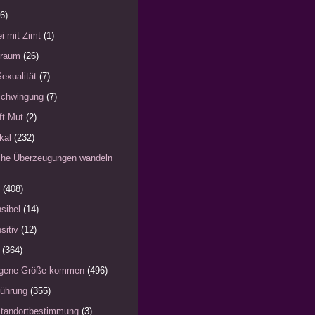
6)
i mit Zimt
(1)
)raum
(26)
Sexualität
(7)
schwingung
(7)
fft Mut
(2)
kal
(232)
iche Überzeugungen wandeln
(408)
sibel
(14)
sitiv
(12)
(364)
eigene Größe kommen
(496)
Führung
(355)
Standortbestimmung
(3)