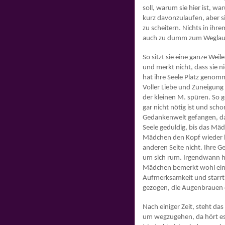
soll, warum sie hier ist, wa
kurz davonzulaufen, aber si
zu scheitern. Nichts in ihre
auch zu dumm zum Weglauf
So sitzt sie eine ganze Wei
und merkt nicht, dass sie ni
hat ihre Seele Platz geno
Voller Liebe und Zuneigung
der kleinen M. spüren. So 
gar nicht nötig ist und sch
Gedankenwelt gefangen, dass
Seele geduldig, bis das Mäd
Mädchen den Kopf wieder he
anderen Seite nicht. Ihre G
um sich rum. Irgendwann he
Mädchen bemerkt wohl eine
Aufmerksamkeit und starrt w
gezogen, die Augenbrauen 
Nach einiger Zeit, steht da
um wegzugehen, da hört es