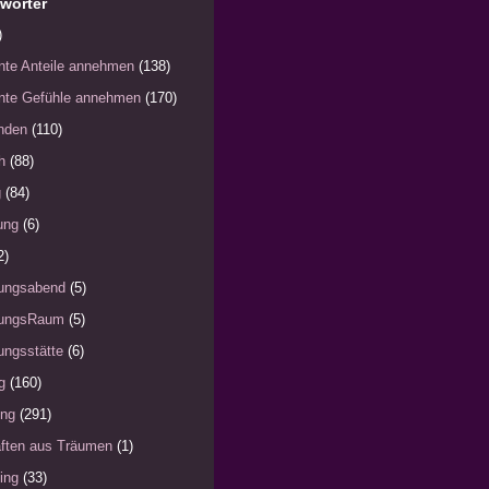
wörter
)
nte Anteile annehmen
(138)
nte Gefühle annehmen
(170)
nden
(110)
h
(88)
g
(84)
ung
(6)
2)
ungsabend
(5)
ungsRaum
(5)
ngsstätte
(6)
g
(160)
ung
(291)
ften aus Träumen
(1)
ing
(33)