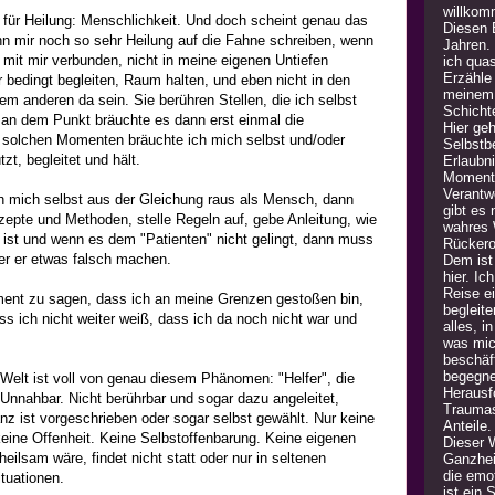
willkom
für Heilung: Menschlichkeit. Und doch scheint genau das
Diesen B
n mir noch so sehr Heilung auf die Fahne schreiben, wenn
Jahren.
ht mit mir verbunden, nicht in meine eigenen Untiefen
ich quas
Erzähle
r bedingt begleiten, Raum halten, und eben nicht in den
meinem 
m anderen da sein. Sie berühren Stellen, die ich selbst
Schicht
 an dem Punkt bräuchte es dann erst einmal die
Hier geh
n solchen Momenten bräuchte ich mich selbst und/oder
Selbstb
zt, begleitet und hält.
Erlaubn
Moment 
Verantw
h mich selbst aus der Gleichung raus als Mensch, dann
gibt es
zepte und Methoden, stelle Regeln auf, gebe Anleitung, wie
wahres 
ist und wenn es dem "Patienten" nicht gelingt, dann muss
Rückero
er er etwas falsch machen.
Dem ist 
hier. Ic
Reise e
ment zu sagen, dass ich an meine Grenzen gestoßen bin,
begleite
ss ich nicht weiter weiß, dass ich da noch nicht war und
alles, i
was mic
beschäft
begegne
Welt ist voll von genau diesem Phänomen: "Helfer", die
Herausfo
nnahbar. Nicht berührbar und sogar dazu angeleitet,
Traumas
nz ist vorgeschrieben oder sogar selbst gewählt. Nur keine
Anteile
keine Offenheit. Keine Selbstoffenbarung. Keine eigenen
Dieser 
heilsam wäre, findet nicht statt oder nur in seltenen
Ganzheit
die emot
uationen.
ist ein