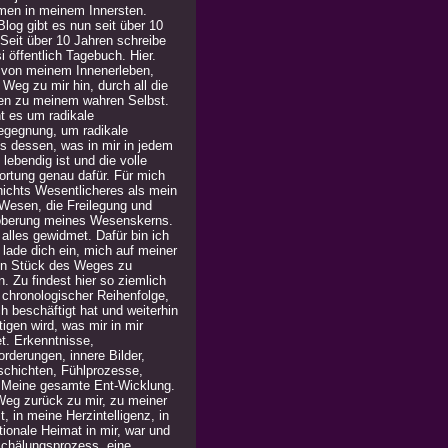
men in meinem Innersten.
log gibt es nun seit über 10
 Seit über 10 Jahren schreibe
i öffentlich Tagebuch. Hier.
 von meinem Innenerleben,
Weg zu mir hin, durch all die
en zu meinem wahren Selbst.
t es um radikale
egegnung, um radikale
is dessen, was in mir in jedem
lebendig ist und die volle
ortung genau dafür. Für mich
 nichts Wesentlicheres als mein
Wesen, die Freilegung und
berung meines Wesenskerns.
alles gewidmet. Dafür bin ich
h lade dich ein, mich auf meiner
in Stück des Weges zu
n. Zu findest hier so ziemlich
n chronologischer Reihenfolge,
h beschäftigt hat und weiterhin
igen wird, was mir in mir
t. Erkenntnisse,
rderungen, innere Bilder,
chichten, Fühlprozesse,
. Meine gesamte Ent-Wicklung.
Weg zurück zu mir, zu meiner
, in meine Herzintelligenz, in
ionale Heimat in mir, war und
 Schälungsprozess, eine