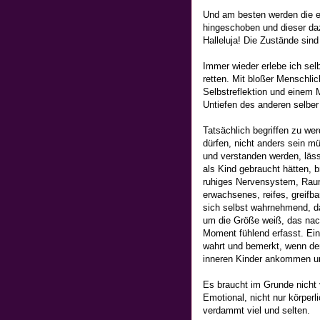
Und am besten werden die 
hingeschoben und dieser dazu
Halleluja! Die Zustände sin
Immer wieder erlebe ich selb
retten. Mit bloßer Menschlic
Selbstreflektion und einem M
Untiefen des anderen selber
Tatsächlich begriffen zu we
dürfen, nicht anders sein m
und verstanden werden, lässt
als Kind gebraucht hätten, 
ruhiges Nervensystem, Raum
erwachsenes, reifes, greifb
sich selbst wahrnehmend, da
um die Größe weiß, das nac
Moment fühlend erfasst. Ein
wahrt und bemerkt, wenn der
inneren Kinder ankommen un
Es braucht im Grunde nicht
Emotional, nicht nur körperl
verdammt viel und selten.