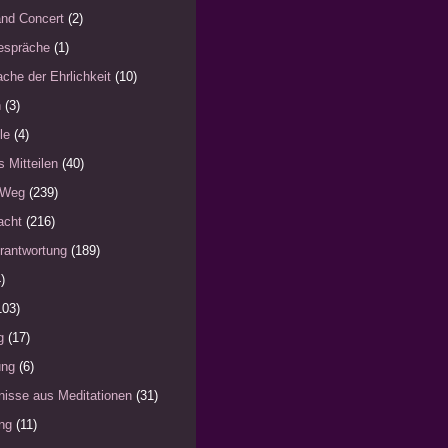
nd Concert
(2)
espräche
(1)
che der Ehrlichkeit
(10)
n
(3)
le
(4)
s Mitteilen
(40)
 Weg
(239)
acht
(216)
rantwortung
(189)
)
103)
g
(17)
ung
(6)
nisse aus Meditationen
(31)
ng
(11)