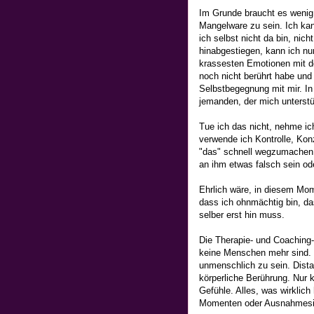
Im Grunde braucht es wenig 
Mangelware zu sein. Ich kan
ich selbst nicht da bin, nic
hinabgestiegen, kann ich nu
krassesten Emotionen mit de
noch nicht berührt habe und
Selbstbegegnung mit mir. I
jemanden, der mich unterstüt
Tue ich das nicht, nehme ic
verwende ich Kontrolle, Kon
"das" schnell wegzumachen 
an ihm etwas falsch sein od
Ehrlich wäre, in diesem Mo
dass ich ohnmächtig bin, da
selber erst hin muss.
Die Therapie- und Coaching-
keine Menschen mehr sind. U
unmenschlich zu sein. Dista
körperliche Berührung. Nur 
Gefühle. Alles, was wirklich 
Momenten oder Ausnahmesit