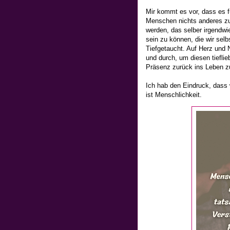
Mir kommt es vor, dass es fü
Menschen nichts anderes zu 
werden, das selber irgendw
sein zu können, die wir selb
Tiefgetaucht. Auf Herz und
und durch, um diesen tiefl
Präsenz zurück ins Leben zu
Ich hab den Eindruck, dass 
ist Menschlichkeit.