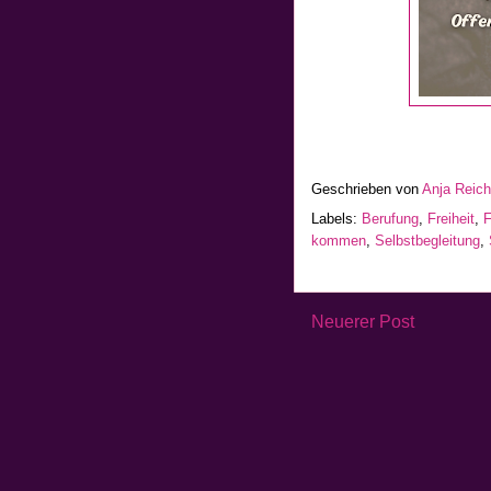
Geschrieben von
Anja Reic
Labels:
Berufung
,
Freiheit
,
F
kommen
,
Selbstbegleitung
,
Neuerer Post