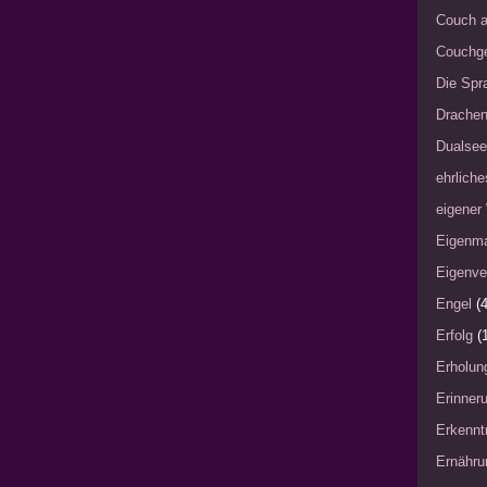
Couch a
Couchg
Die Spra
Drache
Dualsee
ehrliche
eigener
Eigenm
Eigenve
Engel
(4
Erfolg
(
Erholun
Erinner
Erkennt
Ernähru