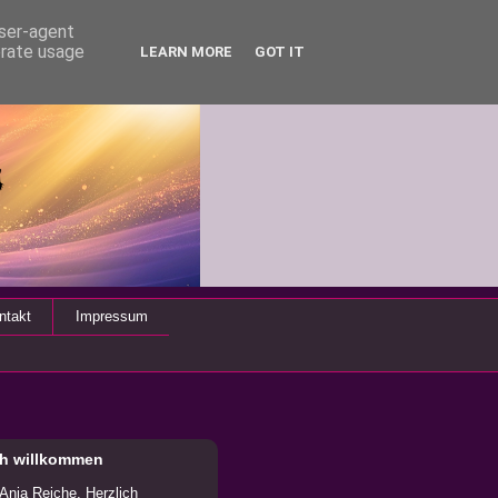
user-agent
erate usage
LEARN MORE
GOT IT
ntakt
Impressum
ch willkommen
 Anja Reiche. Herzlich