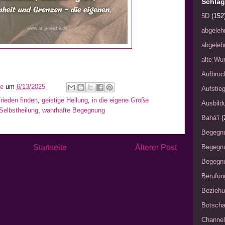
Schlag
5D
(152
abgeleh
abgeleh
alte Wu
Aufbruc
he
um
6/13/2025
Aufstie
rieden finden
,
geistige Heilung
,
in die eigene Größe
Ausbild
Selbstheilung
,
wahrhafte Begegnung
Bahá'í
(
Begegn
Startseite
Älterer Post
Begegn
Begegnu
Berufun
Bezieh
Botscha
Channel