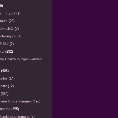
6)
i mit Zimt
(1)
)raum
(26)
Sexualität
(7)
schwingung
(7)
fft Mut
(2)
kal
(232)
iche Überzeugungen wandeln
(408)
sibel
(14)
sitiv
(12)
(364)
eigene Größe kommen
(496)
Führung
(355)
Standortbestimmung
(3)