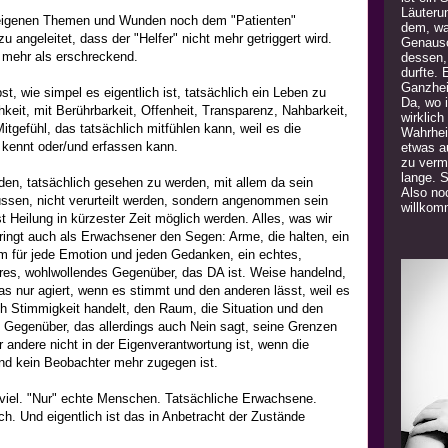
Läuteru
eigenen Themen und Wunden noch dem "Patienten"
dem, was
 angeleitet, dass der "Helfer" nicht mehr getriggert wird.
Genauso
d mehr als erschreckend.
dessen,
durfte. 
Ganzhei
st, wie simpel es eigentlich ist, tatsächlich ein Leben zu
Da, wo 
hkeit, mit Berührbarkeit, Offenheit, Transparenz, Nahbarkeit,
wirklich
itgefühl, das tatsächlich mitfühlen kann, weil es die
Wahrhei
 kennt oder/und erfassen kann.
etwas a
zu verm
lange. 
rden, tatsächlich gesehen zu werden, mit allem da sein
Also noc
üssen, nicht verurteilt werden, sondern angenommen sein
willkom
 Heilung in kürzester Zeit möglich werden. Alles, was wir
bringt auch als Erwachsener den Segen: Arme, die halten, ein
 für jede Emotion und jeden Gedanken, ein echtes,
ares, wohlwollendes Gegenüber, das DA ist. Weise handelnd,
s nur agiert, wenn es stimmt und den anderen lässt, weil es
h Stimmigkeit handelt, den Raum, die Situation und den
 Gegenüber, das allerdings auch Nein sagt, seine Grenzen
 andere nicht in der Eigenverantwortung ist, wenn die
d kein Beobachter mehr zugegen ist.
 viel. "Nur" echte Menschen. Tatsächliche Erwachsene.
ich. Und eigentlich ist das in Anbetracht der Zustände