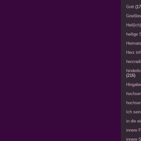
Gott
(17
Grießbre
Heil(ich
heilige 
Heimat
Herz tri
herzradi
hinderl
(216)
Hingabe
hochsen
hochsen
Ich sein
in die 
innere 
innere 