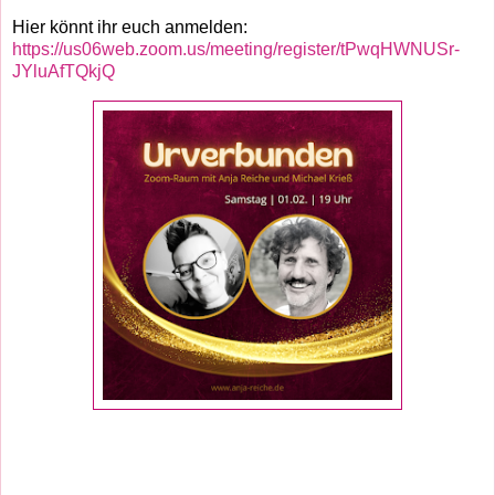
Hier könnt ihr euch anmelden:
https://us06web.zoom.us/meeting/register/tPwqHWNUSr-
JYluAfTQkjQ