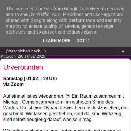
This site uses cookies from Google to deliver its services
and to analyze traffic. Your IP address and user-agent are
shared with Google along with performance and security
metrics to ensure quality of service, generate usage
statistics, and to detect and address abuse.
LEARN MORE
GOT IT
▼
Mittwoch, 29. Januar 2025
Urverbunden
Samstag | 01.02. | 19 Uhr
via Zoom
Auf einmal ist es wieder dran. 😍 Ein Raum zusammen mit
Michael. Gemeinsam wirken - im wahrsten Sinne des
Wortes. Da ist eine Dynamik zwischen uns festzustellen, die
geschieht. Wir lassen geschehen, sind da, sind Wirkzeug,
sind selbst neugierig darauf, was sein mag.