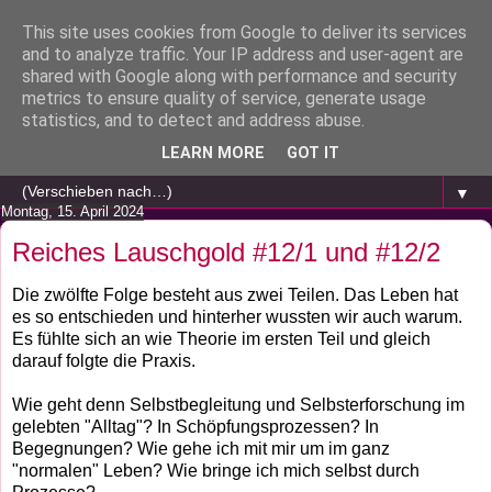
This site uses cookies from Google to deliver its services
and to analyze traffic. Your IP address and user-agent are
shared with Google along with performance and security
metrics to ensure quality of service, generate usage
statistics, and to detect and address abuse.
LEARN MORE
GOT IT
▼
Montag, 15. April 2024
Reiches Lauschgold #12/1 und #12/2
Die zwölfte Folge besteht aus zwei Teilen. Das Leben hat
es so entschieden und hinterher wussten wir auch warum.
Es fühlte sich an wie Theorie im ersten Teil und gleich
darauf folgte die Praxis.
Wie geht denn Selbstbegleitung und Selbsterforschung im
gelebten "Alltag"? In Schöpfungsprozessen? In
Begegnungen? Wie gehe ich mit mir um im ganz
"normalen" Leben? Wie bringe ich mich selbst durch