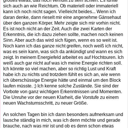
großes etwas, das noch verhüllt zu sein schien. Es fühlte
sich auch an wie Reichtum. Ob materiell oder immateriell
kann ich noch nicht sagen. Vielleicht beides... Wenn ich
daran denke, dann rieselt mir eine angenehme Gänsehaut
über den ganzen Körper. Mehr zeigte sich mir vorhin nicht.
Es ist noch nicht an der Zeit. Auch die zwei Karten der
Erkenntnis, die ich dazu ziehen sollte, machen noch keinen
Sinn. Aber auch das wird sich fügen, wenn es so weit ist.
Noch kann ich das ganze nicht greifen, noch weiß ich nicht,
was es sein kann, was sich da ankündigt und wann es sich
zeigt. In meinem Energiefeld arbeitet es auf Hochtouren. Ich
weiß auch gar nicht auf was ich meine Energie richten soll.
Ich könnte so viel machen, aber so richtig Lust und Kraft
habe ich zu nichts und trotzdem fühlt es sich an, wie wenn
ich überschüssige Energie hätte und einmal um den Block
laufen müsste. ;) Ich kenne solche Zustände. Sie sind der
Vorbote von ganz wichtigen Erkenntnissen und Momenten.
Die Unruhe vor der neuen Klarheit, die Vorstufe zu einem
neuen Wachstumsschritt, zu neuer Größe.
An solchen Tagen bin ich dann besonders aufmerksam und
lausche ständig in mich, was ich denn möchte und gerade
brauche, nach was mir ist und ob es denn schon etwas