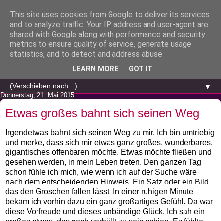
This site uses cookies from Google to deliver its services
and to analyze traffic. Your IP address and user-agent are
shared with Google along with performance and security
metrics to ensure quality of service, generate usage
statistics, and to detect and address abuse.
LEARN MORE
GOT IT
▼
Donnerstag, 21. Mai 2015
Etwas großes bahnt sich seinen Weg
Irgendetwas bahnt sich seinen Weg zu mir. Ich bin umtriebig
und merke, dass sich mir etwas ganz großes, wunderbares,
gigantisches offenbaren möchte. Etwas möchte fließen und
gesehen werden, in mein Leben treten. Den ganzen Tag
schon fühle ich mich, wie wenn ich auf der Suche wäre
nach dem entscheidenden Hinweis. Ein Satz oder ein Bild,
das den Groschen fallen lässt. In einer ruhigen Minute
bekam ich vorhin dazu ein ganz großartiges Gefühl. Da war
diese Vorfreude und dieses unbändige Glück. Ich sah ein