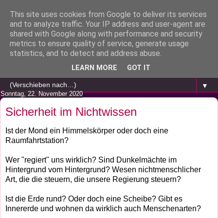
This site uses cookies from Google to deliver its services
and to analyze traffic. Your IP address and user-agent are
shared with Google along with performance and security
metrics to ensure quality of service, generate usage
statistics, and to detect and address abuse.
LEARN MORE
GOT IT
▼
Sonntag, 22. November 2020
Sicherheit im Nichtwissen
Ist der Mond ein Himmelskörper oder doch eine
Raumfahrtstation?
Wer "regiert" uns wirklich? Sind Dunkelmächte im
Hintergrund vom Hintergrund? Wesen nichtmenschlicher
Art, die die steuern, die unsere Regierung steuern?
Ist die Erde rund? Oder doch eine Scheibe? Gibt es
Innererde und wohnen da wirklich auch Menschenarten?