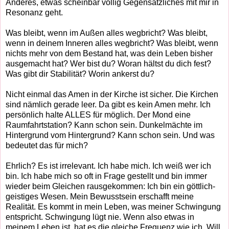
Anderes, etwas scheinbar völlig Gegensätzliches mit mir in
Resonanz geht.
Was bleibt, wenn im Außen alles wegbricht? Was bleibt,
wenn in deinem Inneren alles wegbricht? Was bleibt, wenn
nichts mehr von dem Bestand hat, was dein Leben bisher
ausgemacht hat? Wer bist du? Woran hältst du dich fest?
Was gibt dir Stabilität? Worin ankerst du?
Nicht einmal das Amen in der Kirche ist sicher. Die Kirchen
sind nämlich gerade leer. Da gibt es kein Amen mehr. Ich
persönlich halte ALLES für möglich. Der Mond eine
Raumfahrtstation? Kann schon sein. Dunkelmächte im
Hintergrund vom Hintergrund? Kann schon sein. Und was
bedeutet das für mich?
Ehrlich? Es ist irrelevant. Ich habe mich. Ich weiß wer ich
bin. Ich habe mich so oft in Frage gestellt und bin immer
wieder beim Gleichen rausgekommen: Ich bin ein göttlich-
geistiges Wesen. Mein Bewusstsein erschafft meine
Realität. Es kommt in mein Leben, was meiner Schwingung
entspricht. Schwingung lügt nie. Wenn also etwas in
meinem Leben ist, hat es die gleiche Frequenz wie ich. Will