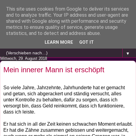
This site uses cookies from Google to deliver its services
and to analyze traffic. Your IP address and user-agent are
shared with Google along with performance and security
metrics to ensure quality of service, generate usage
statistics, and to detect and address abuse.
LEARN MORE
GOT IT
▼
Mittwoch, 29. August 2018
Mein innerer Mann ist erschöpft
So viele Jahre, Jahrzehnte, Jahrhunderte hat er gemacht
und getan, sich abgerackert und ständig versucht, alles
unter Kontrolle zu behalten, dafür zu sorgen, dass ich
versorgt bin, dass Geld reinkommt, dass ich funktioniere,
dass ich leiste.
Er hat sich in all der Zeit keinen schwachen Moment erlaubt.
Er hat die Zähne zusammen gebissen und weitergemacht,