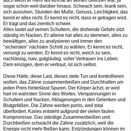
auch wenn er mehr als einmal an seinen Grenzen war, ja
sogar schon weit darüber hinaus. Schwach sein, krank sein,
sich ausruhen, Stunden der Muße, Genuss, Leichtigkeit, das
kennt er alles nicht. Er kennt es nicht, dass er getragen wird.
Er trägt und das ziemlich schwer.
Alles lastet auf seinen Schultern, die drohende Gefahr sitzt
ständig im Nacken. Er alleine hat alles zu stemmen, alles zu
bewältigen, alles zu analysieren und immer den
"sichersten" nächsten Schritt zu wählen. Er kennt es nicht,
versorgt zu werden. Er kennt es nicht, weich zu sein,
nachlässig, naiv, gutgläubig, voller Vertrauen ins Leben.
Dem einzigen, dem er vertraut, ist sich selbst.
Diese Härte, diese Last, dieses stete Tun und kontrollieren
wollen, das Zähne zusammenbeißen und Durchhalten um
jeden Preis hinterlässt Spuren. Der Körper ächzt, er wird
hart im wahrsten Sinne des Wortes. Verspannungen in
Schultern und Nacken, Ablagerungen in den Gelenken und
Blutgefäßen. Die Zähne werden porös, weil total
überfordert. Karies entsteht aufgrund der vielen faulen
Kompromisse. Das ständige Zusammenbeißen und
Durchbeißen schwächt die Zähne zusätzlich, weil die
Energie nicht mehr fließen kann. Entzündungen können im