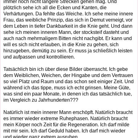
immer noch nicht längere Strecken gehen mag. Und
plötzlich sehe ich all die Ecken und Kanten, die
Verhärtungen. Da fehlte das Weiche. Ich sehe meine innere
Frau, das weibliche Prinzip, das sich in Demut verneigt, vor
dem Leben in tiefer Dankbarkeit in die Knie geht. Und dann
sehe ich meinen inneren Mann, der stocksteif dasteht und
auch nach mehrmaligem Bitten nicht nachgibt. Er kann und
will es sich nicht erlauben, in die Knie zu gehen, sich
hinzugeben, demütig zu sein. Er muss ja schließlich leisten
und aufpassen und kontrollieren.
Tatsächlich bin ich über diese Bilder überrascht. Ich gebe
dem Weiblichen, Weichen, der Hingabe und dem Vertrauen
so viel Platz und Raum und das schon seit einiger Zeit. Und
während ich das tippe, muss ich echt grinsen. Meine Güte,
was sind ein paar Monate, in denen ich das tatsächlich tue,
im Vergleich zu Jahrhunderten???
Natürlich ist mein innerer Mann erschöpft. Natürlich braucht
es immer wieder extreme Ruhephasen. Natürlich braucht
mein Körper noch Zeit für die Regeneration. Ich darf milde
mit mir sein. Ich darf Geduld haben. Ich darf mich wieder
und wieder ganz extrem ausruhen.