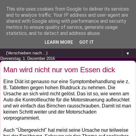
This site uses cookies from Google to deliver its services
and to analyze traffic. Your IP address and user-agent are
shared with Google along with performance and security
metrics to ensure quality of service, generate usage
statistics, and to detect and address abuse.
LEARN MORE
GOT IT
▼
Donnerstag, 1. Dezember 2016
Man wird nicht nur vom Essen dick
Eine Diät ist genauso nur eine Symptombehandlung wie z.
B. Tabletten gegen hohen Blutdruck zu nehmen. Die
Ursache an sich wird nicht gelöst. Das ist so, wie wenn am
Auto die Kontrollleuchte für die Motorsteuerung aufleuchtet
und wir einfach das Birnchen rausschrauben. Damit ist man
keinen Schritt weiter und der Motorschaden
vorprogrammiert.
Auch "Übergewicht" hat meist seine Ursache nur teilweise