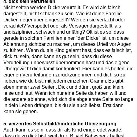
4. dick sein verurteilen
Nicht selten werden Dicke verurteilt. Es wird als falsch
dargestellt, nicht schlank zu sein. Wie ist deine Familie
Dicken gegenüber eingestellt? Werden sie verlacht oder
verachtet? Verspottet oder als Versager dargestellt, als
undiszipliniert, schwach und unfähig? Oft ist es so, dass
gerade in solchen Familien einer "der Dicke" ist, um diese
Ablehnung sichtbar zu machen, um dieses Urteil vor Augen
zu führen. Wenn du als Kind gelernt hast, dass es falsch ist,
dick zu sein, dann kann es gut sein, dass du diese
Verurteilung unbewusst übernommen hast und das eigene
Übergewicht dich damit konfrontiert. Hier kann es helfen, die
eigenen Verurteilungen zurückzunehmen und dich so zu
lieben, wie du bist, mit jedem einzelnen Gramm. Es gibt
eben immer zwei Seiten. Dick und dünn, groß und klein,
leise und laut. Wenn ich nur eine Seite da haben will und
die andere ablehne, wird sich die abgelehnte Seite so lange
in dein Leben drängen, bis du sie auch liebst. Erst dann
kann sie gehen.
5. verzerrtes Selbstbild/hinderliche Überzeugung
Auch kann es sein, dass dir als Kind eingeredet wurde,
dass du zu dick bist, weil du z. B. viel Babyspeck hattest.