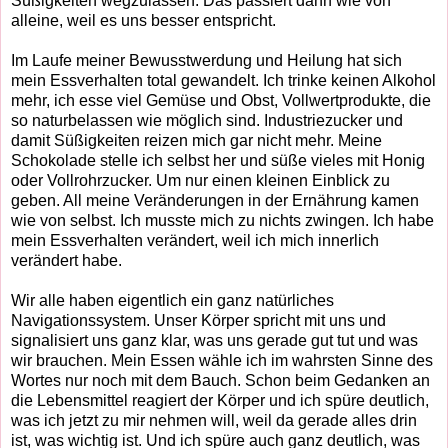
Süßigkeiten wegzulassen. Das passiert dann wie von
alleine, weil es uns besser entspricht.
Im Laufe meiner Bewusstwerdung und Heilung hat sich
mein Essverhalten total gewandelt. Ich trinke keinen Alkohol
mehr, ich esse viel Gemüse und Obst, Vollwertprodukte, die
so naturbelassen wie möglich sind. Industriezucker und
damit Süßigkeiten reizen mich gar nicht mehr. Meine
Schokolade stelle ich selbst her und süße vieles mit Honig
oder Vollrohrzucker. Um nur einen kleinen Einblick zu
geben. All meine Veränderungen in der Ernährung kamen
wie von selbst. Ich musste mich zu nichts zwingen. Ich habe
mein Essverhalten verändert, weil ich mich innerlich
verändert habe.
Wir alle haben eigentlich ein ganz natürliches
Navigationssystem. Unser Körper spricht mit uns und
signalisiert uns ganz klar, was uns gerade gut tut und was
wir brauchen. Mein Essen wähle ich im wahrsten Sinne des
Wortes nur noch mit dem Bauch. Schon beim Gedanken an
die Lebensmittel reagiert der Körper und ich spüre deutlich,
was ich jetzt zu mir nehmen will, weil da gerade alles drin
ist, was wichtig ist. Und ich spüre auch ganz deutlich, was