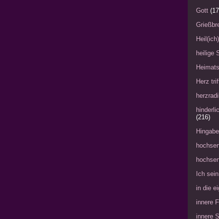
Gott
(17
Grießbre
Heil(ich
heilige 
Heimat
Herz tri
herzradi
hinderl
(216)
Hingabe
hochsen
hochsen
Ich sein
in die 
innere 
innere 