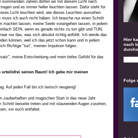
en kommenden Jahren dürfen wir mit diesem Licht nach
tragen und es immer heller leuchten lassen. Dafür steht für
ieses Licht leuchten wird, wie dieses Leuchten aussehen
 muss ich auch nicht haben. Ich brauche nur einen Schritt
ben machen lassen, meine Seele vorangehen lassen, in jedem
infach SEIN, wenn es gerade nichts zu tun gibt und TUN,
zwar nur das, was sich absolut richtig anfühlt. Ich werde das
Hier k
den können, weil ich das jetzt schon kann und in jedem
nach 
ch Richtige "tun", meinen Impulsen folgen.
durch
satz", meine Entscheidung und mein tiefes Gefühl für das
urteilsfrei seinen Raum! Ich gebe mir meinen
Folge 
 Auf jeden Fall bin ich tierisch neugierig!
n zauberhaften und magischen Start in das neue Jahr.
nen Schritt beiseite treten und mit staunenden Augen zusehen,
en, vor euch entfaltet.