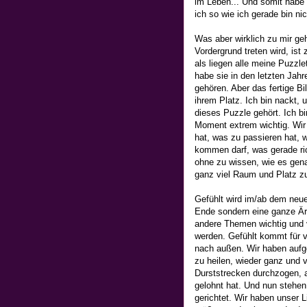
im Leben... Und somit habe 
ich so wie ich gerade bin nich
Was aber wirklich zu mir geh
Vordergrund treten wird, ist
als liegen alle meine Puzzle
habe sie in den letzten Jahre
gehören. Aber das fertige Bi
ihrem Platz. Ich bin nackt, 
dieses Puzzle gehört. Ich bi
Moment extrem wichtig. Wir 
hat, was zu passieren hat, w
kommen darf, was gerade ric
ohne zu wissen, wie es gena
ganz viel Raum und Platz zu
Gefühlt wird im/ab dem neuen
Ende sondern eine ganze Ära
andere Themen wichtig und 
werden. Gefühlt kommt für v
nach außen. Wir haben aufger
zu heilen, wieder ganz und v
Durststrecken durchzogen, a
gelohnt hat. Und nun stehen
gerichtet. Wir haben unser 