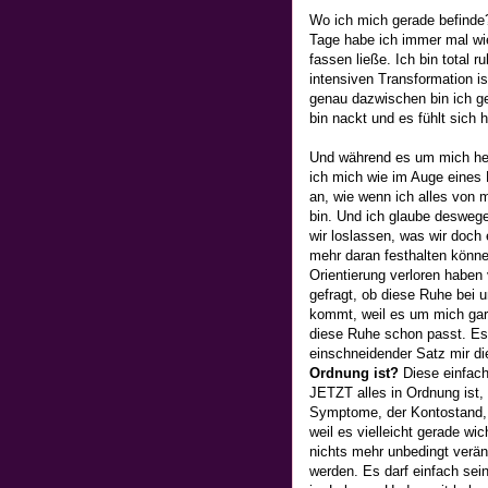
Wo ich mich gerade befinde?
Tage habe ich immer mal wie
fassen ließe. Ich bin total 
intensiven Transformation is
genau dazwischen bin ich ge
bin nackt und es fühlt sich h
Und während es um mich her
ich mich wie im Auge eines H
an, wie wenn ich alles von m
bin. Und ich glaube deswege
wir loslassen, was wir doch e
mehr daran festhalten könne
Orientierung verloren habe
gefragt, ob diese Ruhe bei 
kommt, weil es um mich gar 
diese Ruhe schon passt. Es
einschneidender Satz mir d
Ordnung ist?
Diese einfac
JETZT alles in Ordnung ist, 
Symptome, der Kontostand, d
weil es vielleicht gerade wic
nichts mehr unbedingt verä
werden. Es darf einfach sein