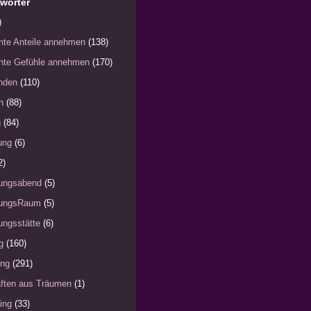
wörter
)
nte Anteile annehmen
(138)
nte Gefühle annehmen
(170)
nden
(110)
h
(88)
g
(84)
ung
(6)
2)
ungsabend
(5)
ungsRaum
(5)
ngsstätte
(6)
g
(160)
ung
(291)
ften aus Träumen
(1)
ing
(33)