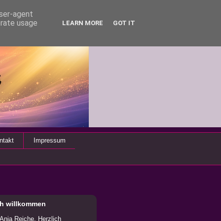
user-agent
erate usage
LEARN MORE
GOT IT
ntakt
Impressum
ch willkommen
 Anja Reiche. Herzlich