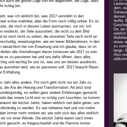
ich auch die größte Lüge von mir abgestreift, die Lüge, dass
Läuteru
t richtig bin.
dem, was
Genauso
ört, was ich wirklich bin, was 2017 verstärkt in den
dessen,
durfte. 
 zwar schon erahnbar, aber die Form noch völlig unklar. Es ist,
Ganzhei
teile, die mich in diesem Leben ausmachen, vor mir. Ich
Da, wo 
n entdeckt, die Teile aussortiert, die nicht zu dem Bild
wirklich
ld ist noch nicht zu sehen, die einzelnen Teile noch nicht an
Wahrhei
unschuldig, erwartungsfrei, wie ein leerer Bilderrahmen, in den
etwas a
zu verm
n tatsächlich frei von Erwartung und ich glaube, dass ist im
lange. 
dürfen alle Vorstellungen davon loslassen wie 2017 zu sein
Also noc
ie es zu passieren hat und uns dafür öffnen, dass alles
willkom
htig und wichtig für uns ist, was uns am besten ausdrückt,
u aussehen wird, wie es passieren soll. 2017 braucht Raum,
r Entfaltung.
 Jahr alles anders. Für mich geht nicht nur ein Jahr zu
, die Ära der Heilung und Transformation. Ab jetzt sind
vordergründig, es wollen ganz andere Erfahrungen gemacht
iele das innere Licht erst so richtig zum Leuchten, es kommt
äumt die letzten Jahre, haben wirklich viel dafür getan, uns
ollständig zu werden. Es war teilweise hart und von vielen
ber immer mehr merken wir, wie sehr sich das alles wirklich
 wir vor einer Wende. Die letzten Jahre waren nach innen
Licht gesucht, es freigeschaufelt und die Flamme immer