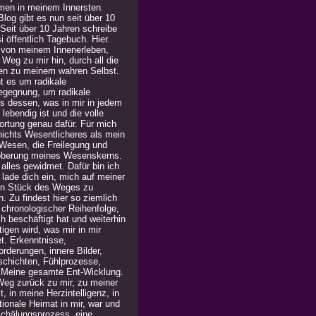
men in meinem Innersten.
log gibt es nun seit über 10
 Seit über 10 Jahren schreibe
i öffentlich Tagebuch. Hier.
 von meinem Innenerleben,
Weg zu mir hin, durch all die
en zu meinem wahren Selbst.
t es um radikale
egegnung, um radikale
is dessen, was in mir in jedem
lebendig ist und die volle
ortung genau dafür. Für mich
 nichts Wesentlicheres als mein
Wesen, die Freilegung und
berung meines Wesenskerns.
alles gewidmet. Dafür bin ich
h lade dich ein, mich auf meiner
in Stück des Weges zu
n. Zu findest hier so ziemlich
n chronologischer Reihenfolge,
h beschäftigt hat und weiterhin
igen wird, was mir in mir
t. Erkenntnisse,
rderungen, innere Bilder,
chichten, Fühlprozesse,
. Meine gesamte Ent-Wicklung.
Weg zurück zu mir, zu meiner
, in meine Herzintelligenz, in
ionale Heimat in mir, war und
 Schälungsprozess, eine