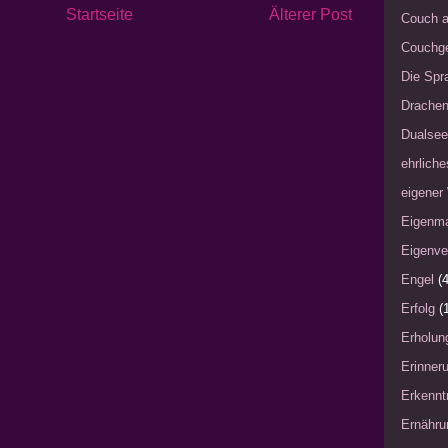
Startseite
Älterer Post
Couch a
Couchg
Die Spra
Drache
Dualsee
ehrliche
eigener
Eigenm
Eigenve
Engel
(4
Erfolg
(
Erholun
Erinner
Erkennt
Ernähru