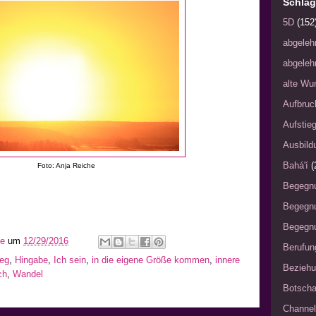
Schlag
5D
(152
abgeleh
abgeleh
alte Wu
Aufbruc
Aufstie
Ausbild
Bahá'í
(
Foto: Anja Reiche
Begegn
Begegn
Begegnu
he
um
12/29/2016
Berufun
eg
,
Hingabe
,
Ich sein
,
in die eigene Größe kommen
,
innere
Bezieh
ch
,
Wandel
Botscha
Channel