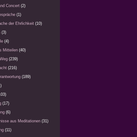
nd Concert
(2)
espräche
(1)
che der Ehrlichkeit
(10)
n
(3)
le
(4)
s Mitteilen
(40)
 Weg
(239)
acht
(216)
rantwortung
(189)
)
103)
g
(17)
ung
(6)
nisse aus Meditationen
(31)
ng
(11)