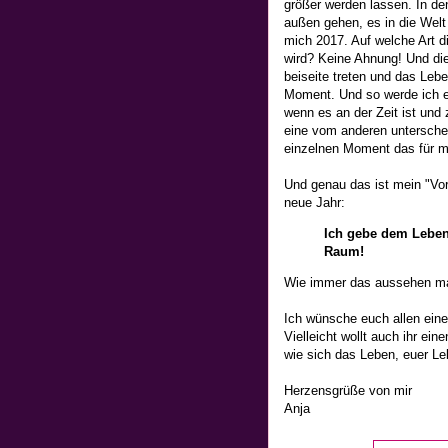
größer werden lassen. In d
außen gehen, es in die Welt 
mich 2017. Auf welche Art d
wird? Keine Ahnung! Und die
beiseite treten und das Le
Moment. Und so werde ich e
wenn es an der Zeit ist und 
eine vom anderen unterschei
einzelnen Moment das für mi
Und genau das ist mein "Vor
neue Jahr:
Ich gebe dem Leben 
Raum!
Wie immer das aussehen mag.
Ich wünsche euch allen eine
Vielleicht wollt auch ihr ei
wie sich das Leben, euer Leb
Herzensgrüße von mir
Anja