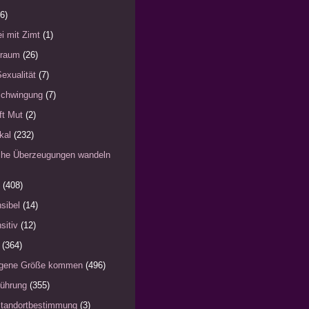
6)
i mit Zimt
(1)
)raum
(26)
Sexualität
(7)
schwingung
(7)
fft Mut
(2)
kal
(232)
iche Überzeugungen wandeln
(408)
sibel
(14)
sitiv
(12)
(364)
eigene Größe kommen
(496)
Führung
(355)
Standortbestimmung
(3)