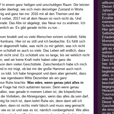
willkom
 In einem ganz heiligen und unschuldigen Raum. Die letzten
Diesen B
der überlegt, wie sich mein derzeitiger Zustand in Worte
Jahren.
ruhig und ganz bei mir. 2016 mit all den Themen und der
ich quas
Erzähle
t vorbei, 2017 mit all dem Neuen ist noch nicht da. Und
meinem 
rade. Das Alte ist abgelegt, das Neue nur zu erahnen. Ich
Schicht
errlich an. Es gibt gerade nichts zu tun...
Hier geh
Selbstb
um brodelt und so viele Menschen extrem schüttelt, fühle
Erlaubn
Moment 
urrikans. Hier ist es still und ich beobachte. Es fühlt sich
Verantw
ir abgestreift habe, was nicht zu mir gehört, was ich nicht
gibt es
n schüttelt es auch so viele. Das Leben will endlich, dass
wahres 
h nicht sind. Es schüttelt uns so lange, bis wir wirklich nicht
Rückero
n, weil wir keine Kraft mehr haben oder ganz die
Dem ist 
hier. Ic
n von dem vielen Geschüttele. Zwischendurch habe ich mich
Reise e
und in mir trügt, ob bei mir der große Hammer auch noch
begleite
so tobt. Ich habe hingespürt und dann aber gemerkt, dass
alles, i
 war irgendwann Mitte Dezember als ein ganz
was mic
iese Ruhe brachte.
Was wäre, wenn genau jetzt alles in
beschäft
begegne
he Frage hat mich aufatmen lassen. Denn wenn genau
Herausfo
alles, was gerade in meinem Leben ist, die körperlichen
Traumas
ie Vorlieben, die Abneigungen, wenn das alles da sein darf,
Anteile
htig für mich ist, dann kehrt Ruhe ein, denn dann will ich
Dieser 
ndern, dann ist nichts mehr falsch und muss weg gemacht
Ganzheit
die emot
 wie es ist und was es ist, nämlich vorübergehend. Wie alles
ist ein