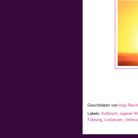
Geschrieben von
Anja Reic
Labels:
Aufbruch
,
eigener W
Führung
,
Loslassen
,
Umbru