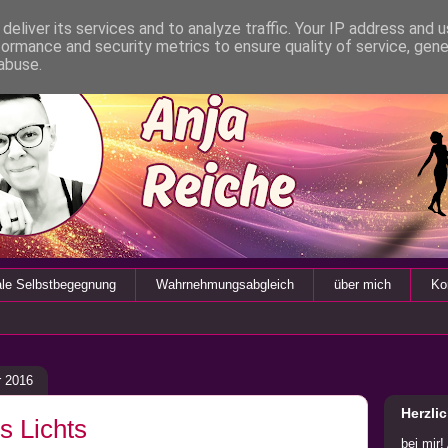
deliver its services and to analyze traffic. Your IP address and 
formance and security metrics to ensure quality of service, gen
abuse.
ale Selbstbegegnung
Wahrnehmungsabgleich
über mich
Ko
r 2016
Herzli
s Lichts
bei mir!