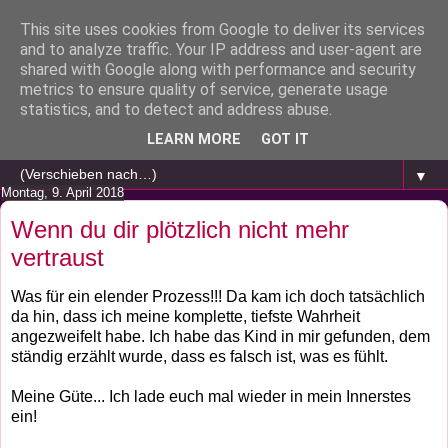
This site uses cookies from Google to deliver its services
and to analyze traffic. Your IP address and user-agent are
shared with Google along with performance and security
metrics to ensure quality of service, generate usage
statistics, and to detect and address abuse.
LEARN MORE
GOT IT
▼
Montag, 9. April 2018
Wenn du dir plötzlich nicht mehr
vertraust
Was für ein elender Prozess!!! Da kam ich doch tatsächlich
da hin, dass ich meine komplette, tiefste Wahrheit
angezweifelt habe. Ich habe das Kind in mir gefunden, dem
ständig erzählt wurde, dass es falsch ist, was es fühlt.
Meine Güte... Ich lade euch mal wieder in mein Innerstes
ein!